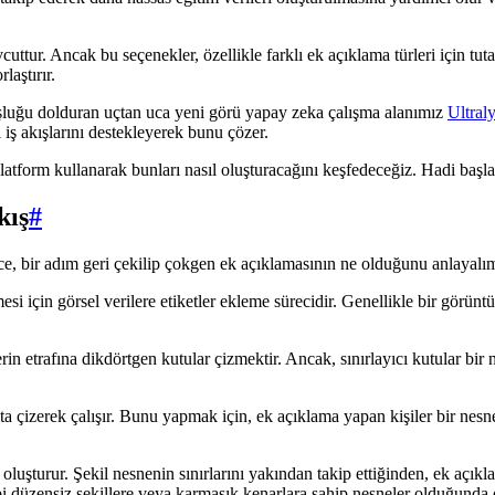
r. Ancak bu seçenekler, özellikle farklı ek açıklama türleri için tutarsı
laştırır.
boşluğu dolduran uçtan uca yeni görü yapay zeka çalışma alanımız
Ultral
 iş akışlarını destekleyerek bunu çözer.
atform kullanarak bunları nasıl oluşturacağını keşfedeceğiz. Hadi başl
kış
#
ce, bir adım geri çekilip çokgen ek açıklamasının ne olduğunu anlayalı
si için görsel verilere etiketler ekleme sürecidir. Genellikle bir görü
erin etrafına dikdörtgen kutular çizmektir. Ancak, sınırlayıcı kutular bir
a çizerek çalışır. Bunu yapmak için, ek açıklama yapan kişiler bir nesne
 oluşturur. Şekil nesnenin sınırlarını yakından takip ettiğinden, ek açık
gibi düzensiz şekillere veya karmaşık kenarlara sahip nesneler olduğunda 