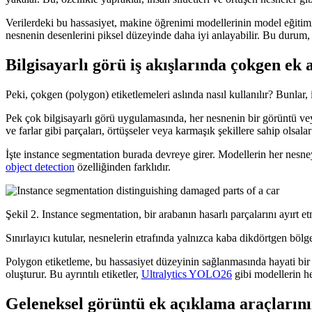
Verilerdeki bu hassasiyet, makine öğrenimi modellerinin model eğitimi 
nesnenin desenlerini piksel düzeyinde daha iyi anlayabilir. Bu durum
Bilgisayarlı görü iş akışlarında çokgen ek 
Peki, çokgen (polygon) etiketlemeleri aslında nasıl kullanılır? Bunlar
Pek çok bilgisayarlı görü uygulamasında, her nesnenin bir görüntü veya
ve farlar gibi parçaları, örtüşseler veya karmaşık şekillere sahip olsala
İşte instance segmentation burada devreye girer. Modellerin her nesney
object detection
özelliğinden farklıdır.
Şekil 2. Instance segmentation, bir arabanın hasarlı parçalarını ayırt et
Sınırlayıcı kutular, nesnelerin etrafında yalnızca kaba dikdörtgen bölge
Polygon etiketleme, bu hassasiyet düzeyinin sağlanmasında hayati bir ro
oluşturur. Bu ayrıntılı etiketler,
Ultralytics YOLO26
gibi modellerin he
Geleneksel görüntü ek açıklama araçlarını