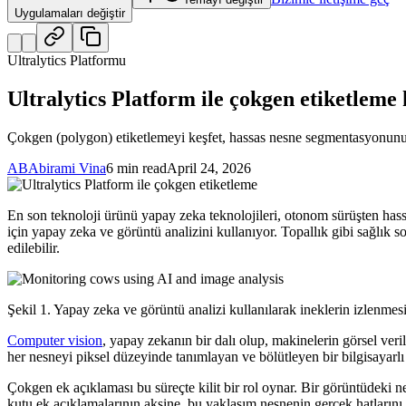
Uygulamaları değiştir
Ultralytics Platformu
Ultralytics Platform ile çokgen etiketleme
Çokgen (polygon) etiketlemeyi keşfet, hassas nesne segmentasyonunu na
AB
Abirami Vina
6 min read
April 24, 2026
En son teknoloji ürünü yapay zeka teknolojileri, otonom sürüşten hassas
için yapay zeka ve görüntü analizini kullanıyor. Topallık gibi sağlık
edilebilir.
Şekil 1. Yapay zeka ve görüntü analizi kullanılarak ineklerin izlenmes
Computer vision
, yapay zekanın bir dalı olup, makinelerin görsel ve
her nesneyi piksel düzeyinde tanımlayan ve bölütleyen bir bilgisayarlı
Çokgen ek açıklaması bu süreçte kilit bir rol oynar. Bir görüntüdeki ne
kutu ek açıklamalarının aksine, bu yaklaşım nesnenin gerçek hatlarını 