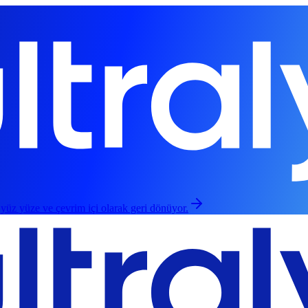
 yüz yüze ve çevrim içi olarak geri dönüyor.