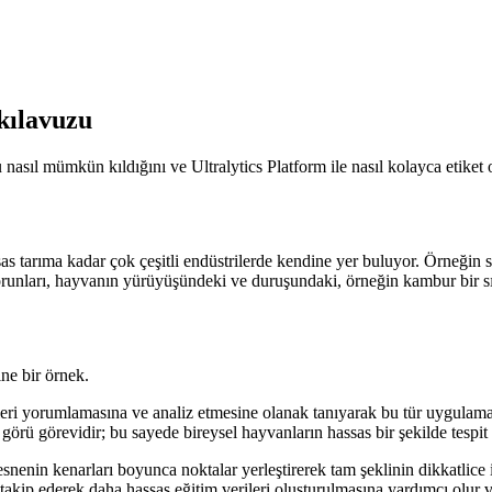
 kılavuzu
sıl mümkün kıldığını ve Ultralytics Platform ile nasıl kolayca etiket o
 tarıma kadar çok çeşitli endüstrilerde kendine yer buluyor. Örneğin süt 
 sorunları, hayvanın yürüyüşündeki ve duruşundaki, örneğin kambur bir sı
ine bir örnek.
rileri yorumlamasına ve analiz etmesine olanak tanıyarak bu tür uygulam
 görü görevidir; bu sayede bireysel hayvanların hassas bir şekilde tespi
snenin kenarları boyunca noktalar yerleştirerek tam şeklinin dikkatlice i
takip ederek daha hassas eğitim verileri oluşturulmasına yardımcı olur 