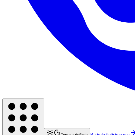
Bizimle iletişime geç
Temayı değiştir