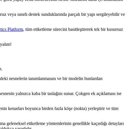
z veya sınırlı destek sunduklarında parçalı bir yapı sergileyebilir ve
ytics Platform
, tüm etiketleme sürecini basitleştirerek tek bir kusursuz
ayalım!
m.
ntüdeki nesnelerin tanımlanmasını ve bir modelin bunlardan
 nesnenin yalnızca kaba bir taslağını sunar. Çokgen ek açıklaması ise
nin kenarları boyunca birden fazla köşe (nokta) yerleştirir ve tüm
lama geleneksel etiketleme yöntemlerinin genellikle kaçırdığı detayları
oldukça yararlıdır.