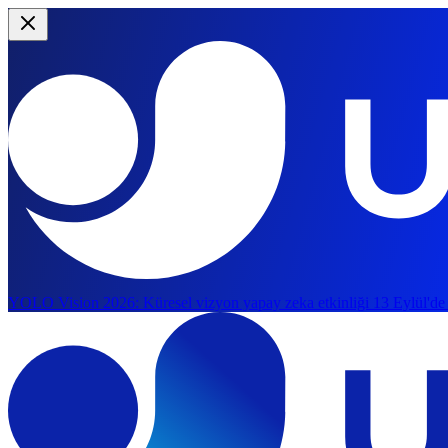
YOLO Vision 2026:
Küresel vizyon yapay zeka etkinliği 13 Eylül'de