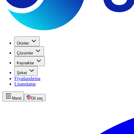
Ürünler
Çözümler
Kaynaklar
Şirket
Fiyatlandırma
Lisanslama
Menü
Dil seç