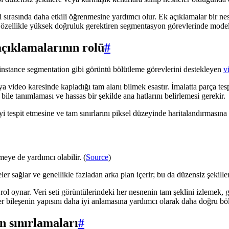
sırasında daha etkili öğrenmesine yardımcı olur. Ek açıklamalar bir nes
, özellikle yüksek doğruluk gerektiren segmentasyon görevlerinde model
açıklamalarının rolü
#
, instance segmentation gibi görüntü bölütleme görevlerini destekleyen
v
 video karesinde kapladığı tam alanı bilmek esastır. İmalatta parça tesp
r bile tanımlaması ve hassas bir şekilde ana hatlarını belirlemesi gerekir.
i tespit etmesine ve tam sınırlarını piksel düzeyinde haritalandırmasına 
meye de yardımcı olabilir. (
Source
)
ler sağlar ve genellikle fazladan arka plan içerir; bu da düzensiz şekille
l oynar. Veri seti görüntülerindeki her nesnenin tam şeklini izlemek, ger
r bileşenin yapısını daha iyi anlamasına yardımcı olarak daha doğru böl
n sınırlamaları
#