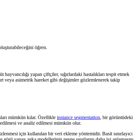
luşturabileceğini öğren.
hayvancılığı yapan çiftçiler, sığırlardaki hastalıkları tespit etmek
rt veya asimetrik hareket gibi değişimler gözlemlenerek takip
aları mümkün kılar. Özellikle
instance segmentation
, bir görüntüdeki
t edilmesi ve analiz edilmesi mümkün olur.
zlenmesi için kullanılan bir veri ekleme yöntemidir. Basit sınırlayıcı
ve görü yapay zeka modellerinin nesne sınırlarını daha iyi anlamasını