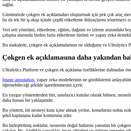
sağlar.
Günümüzde çokgen ek açıklamaları oluşturmak için pek çok araç mevcuttu
bu da tek bir iş akışı içinde çeşitli etiketleme ihtiyaçlarını yönetmeyi zor
Veri seti yönetimi, etiketleme, eğitim, dağıtım ve izleme arasındaki 
çalışma alanında birden fazla etiketleme türünü ve yapay zeka destekli
Bu makalede, çokgen ek açıklamalarının ne olduğunu ve Ultralytics Pl
Çokgen ek açıklamasına daha yakından ba
Ultralytics Platform ve çokgen ek açıklama özelliklerine dalmadan ön
Image annotation
, yapay zeka modellerinin ne gördüklerini anlayabilme
öğrenebileceği şekilde işaretlenmesini içerir.
En yaygın yöntemlerden biri, sınırlayıcı kutular olarak bilinen, nesnel
daha hassas bir yaklaşımdır.
Bu yöntem, bir nesneyi kutu içine almak yerine, kenarlarını nokta nokt
şekil kaplanana kadar konturunu izler.
Bu birleştirilmiş noktalar, nesnenin doğal hatlarını yansıtan bir çokgen
yakalar. Bu, özellikle yapraklar, insan silüetleri ve örtüşen nesneler 