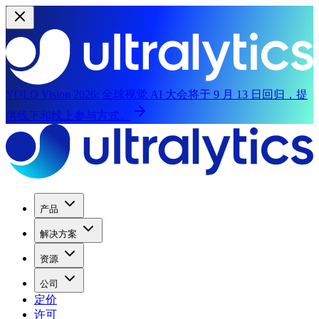
YOLO Vision 2026:
全球视觉 AI 大会将于 9 月 13 日回归，提
供线下和线上参与方式。
产品
解决方案
资源
公司
定价
许可