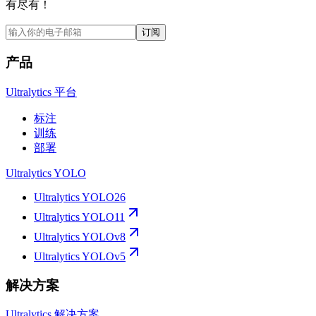
有尽有！
订阅
产品
Ultralytics 平台
标注
训练
部署
Ultralytics YOLO
Ultralytics YOLO26
Ultralytics YOLO11
Ultralytics YOLOv8
Ultralytics YOLOv5
解决方案
Ultralytics 解决方案