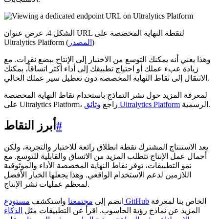
الشكل 4. عرض عنوان URL لنقطة النهاية المخصصة على
)
المصدر
Ultralytics Platform (
وهذا يعني أنه يمكنك التوسع من الاختبار إلى الإنتاج ببضع نقرات. مع
زيادة عبء عملك أو احتياج تطبيقك إلى أداء أكثر اتساقاً، يمكنك
الانتقال إلى نقاط النهاية المخصصة دون تعطيل سير عملك الحالي.
لمعرفة المزيد حول نشر النماذج باستخدام نقاط النهاية المخصصة
الرسمية.
وثائق Ultralytics Platform
على Ultralytics Platform، راجع
#
أبرز النقاط
يعد الاستنتاج المشترك نقطة انطلاق رائعة للاختبار والتجربة، ولكن
أحمال عمل الإنتاج تتطلب المزيد من الاتساق والقابلية للتوسع. مع
نمو التطبيقات، توفر نقاط النهاية المخصصة الأداء والموثوقية
اللازمين لدعم الاستخدام الواقعي. وهذا يجعلها الخيار الأفضل
لمعظم عمليات نشر الإنتاج.
الخاص بنا لمعرفة
مستودع GitHub
انضم إلى
مجتمعنا
واستكشف
المزيد عن نماذج رؤية الحاسوب. اقرأ عن التطبيقات مثل
الذكاء