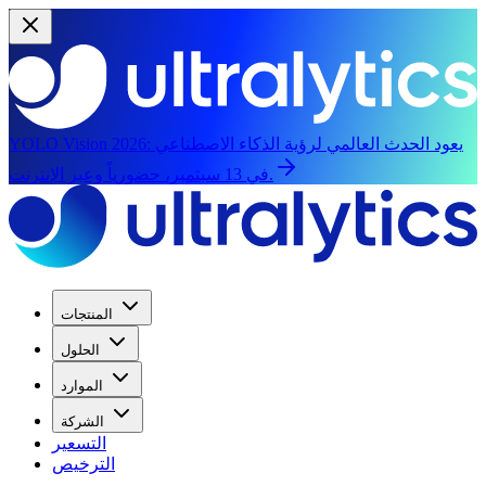
يعود الحدث العالمي لرؤية الذكاء الاصطناعي
YOLO Vision 2026:
في 13 سبتمبر، حضورياً وعبر الإنترنت.
المنتجات
الحلول
الموارد
الشركة
التسعير
الترخيص