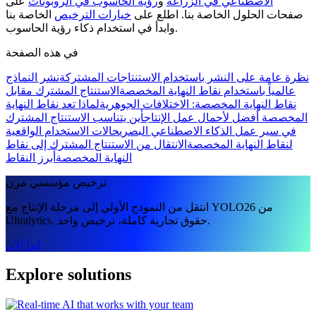
الاصطناعي في الزراعة
و
رؤية الحاسوب في الروبوتات
على
صفحات الحلول الخاصة بنا. اطلع على
خيارات الترخيص
الخاصة بنا
وابدأ في استخدام ذكاء رؤية الحاسوب.
في هذه الصفحة
نظرة عامة على النشر باستخدام الاستنتاجات المشتركة
نشر النماذج
عالمياً باستخدام نقاط النهاية المخصصة
الاستنتاج المشترك مقابل
نقاط النهاية المخصصة: الاختلافات الجوهرية
لماذا تعد نقاط النهاية
المخصصة أفضل لأحمال عمل الإنتاج
أين يتناسب الاستنتاج المشترك
في سير عمل الذكاء الاصطناعي البصري
حالات الاستخدام الواقعية
لنقاط النهاية المخصصة
الانتقال من الاستنتاج المشترك إلى نقاط
النهاية المخصصة
أبرز النقاط
ترخيص مؤسسي مرن
انتقل من النموذج الأولي إلى مرحلة الإنتاج مع YOLO26 من
Ultralytics. حقوق تجارية كاملة، ترخيص واحد.
ابدأ الآن
Explore solutions