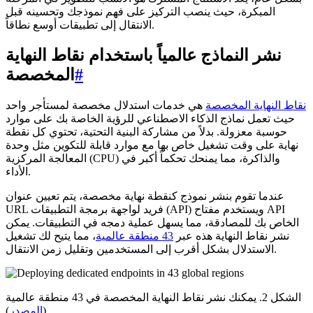
المبكرة، حيث ينصب التركيز على فهم نموذجك وتحسينه قبل
الانتقال إلى تطبيقات أوسع نطاقاً.
نشر النماذج عالمياً باستخدام نقاط النهاية
#
المخصصة
نقاط النهاية المخصصة
هي خدمات استدلال مخصصة لمستأجر واحد
حيث تعمل نماذج الذكاء الاصطناعي للرؤية الخاصة بك على موارد
حوسبة معزولة. بدلاً من مشاركة البنية التحتية، تحتوي كل نقطة
نهاية على وقت تشغيل خاص بها مع موارد قابلة للتكوين مثل وحدة
المعالجة المركزية (CPU) والذاكرة، مما يمنحك تحكماً أكبر في
الأداء.
عندما تقوم بنشر نموذج كنقطة نهاية مخصصة، يتم تعيين عنوان
URL فريد لواجهة برمجة التطبيقات (API) ويستخدم مفتاح API
الخاص بك للمصادقة، مما يسهل عملية دمجه في التطبيقات. يمكن
نشر نقاط النهاية هذه عبر
43 منطقة عالمية
، مما يتيح لك تشغيل
الاستدلال بشكل أقرب إلى المستخدمين وتقليل زمن الانتقال.
الشكل 2. يمكنك نشر نقاط النهاية المخصصة في 43 منطقة عالمية
(
المصدر
)