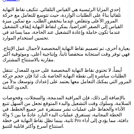
إحدى المزايا الرئيسية هي القياس التلقائي. تتكيف نقاط النهاية
تلقائياً بناءً على الطلبات الواردة، حيث تتوسع للتعامل مع حركة
المرور الأعلى وتتقلص عندما ينخفض الطلب. مع تمكين ميزة
القياس إلى الصفر افتراضياً، يمكن لنقاط النهاية إيقاف التشغيل
عندما تكون خاملة وإعادة التشغيل عند الحاجة، مما يساعد في
تحسين استخدام الموارد.
بعبارة أخرى، تم تصميم نقاط النهاية المخصصة لأحمال عمل الإنتاج.
فهي توفر وقت استجابة منخفضاً ثابتاً، وإنتاجية أعلى، وموثوقية أكبر
مقارنة بالاستنتاج المشترك.
أيضاً، لا تحتوي نقاط النهاية المخصصة على حدود للمعدل. تنتقل
الطلبات مباشرة إلى نقطة النهاية الخاصة بك، لذا فإن حجم حركة
المرور التي يمكنك التعامل معها يعتمد على إعدادك وتوسعك بدلاً من
الحدود الثابتة.
بالإضافة إلى ذلك، فإن المراقبة المدمجة، والسجلات، وفحوصات
السلامة، وسلوك وقت التشغيل والبدء المتوقع تجعل من السهل تتبع
الأداء والحفاظ على عمليات نشر مستقرة عبر جميع الخطط. في
الخطة المجانية، تستغرق عمليات البدء البارد عادةً ما بين 5 و45
ثانية، بينما تظل نقاط النهاية في خطة Pro دافئة، مما يؤدي إلى أداء
استنتاج أسرع وأكثر قابلية للتنبؤ.