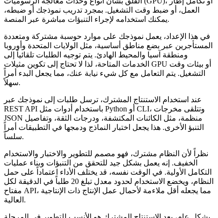
القلق بشأن أنواع وحدات معالجة الرسوميات (GPU)، أو تكامل إطار
العمل، أو ضبط وقت التشغيل. بمجرد تدريب نموذجك أو ضبطه،
يمكنك استخدامه لإجراء التنبؤات مباشرة عبر المنصة.
في هذا الإعداد، يعمل نموذجك على موارد حوسبة مشتركة ومتعددة
المستأجرين عبر بضع مناطق أساسية، مثل الولايات المتحدة وأوروبا
ومنطقة آسيا والمحيط الهادئ. يتم توجيه الطلبات تلقائياً إلى
الخدمات المتاحة، لذا لا تحتاج إلى تكوين مثيلات GPU أو بيئات وقت
التشغيل. يتم التعامل مع كل شيء نيابة عنك، مما يجعل البدء أمراً
سهلاً.
عند استخدام الاستنتاج المشترك، ترسل طلبات إلى نموذجك عبر
REST API باستخدام أدوات مثل Python أو CLI، وتتلقى مخرجات
JSON منظمة، مثل الكائنات المكتشفة، ودرجات الثقة، وتفاصيل
التنبؤ الأخرى. هذا يجعل اختبار النماذج ودمجها في التطبيقات أمراً
سلساً.
نظراً لأن النظام مشترك، فهو مصمم للتطوير والاختبار والاستخدام
الخفيف. إنه يعمل بشكل جيد للتحقق من التنبؤات وبناء عمليات
التكامل الأولية. في الوقت نفسه، قد يختلف الأداء اعتماداً على حمل
النظام، ويخضع الاستخدام لحدود معدل تبلغ 20 طلباً في الدقيقة لكل
مفتاح API، مما يجعله أقل ملاءمة لأحمال عمل الإنتاج ذات الإنتاجية
العالية.
بشكل عام، يعد الاستنتاج المشترك هو الأنسب للتطوير في المرحلة