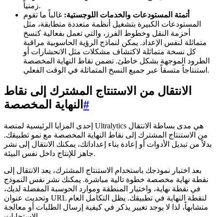
زمنياً.
أتمتة المستودعات والخدمات اللوجستية:
غالباً ما تقوم
المستودعات الكبيرة بتشغيل أنظمة متعددة متطابقة، مثل
أحزمة النقل وخطوط الفرز، والتي تعمل بفعالية كنسخ
متماثلة لنفس الإعداد. يمكن لنماذج الرؤية الحاسوبية مراقبة
كل نسخة متماثلة لاكتشاف مشكلات مثل الانحشارات أو
الطرود الموجهة بشكل خاطئ. تضمن نقاط النهاية المخصصة
استنتاجاً متسقاً عبر جميع النسخ المتماثلة في الوقت الفعلي.
الانتقال من الاستنتاج المشترك إلى نقاط
#
النهاية المخصصة
إحدى المزايا الرئيسية لمنصة Ultralytics هي مدى بساطة الانتقال
من الاستنتاج المشترك إلى نقاط النهاية المخصصة مع نمو تطبيقك.
بدلاً من تبديل الأدوات أو إعادة بناء إعداداتك، يمكنك الانتقال إلى نشر
جاهز للإنتاج داخل نفس البيئة.
بعد اختبار نموذجك باستخدام الاستنتاج المشترك، يعد الانتقال إلى
نقطة نهاية مخصصة خطوة تالية مباشرة. يمكنك نشر نفس النموذج
في نقطة نهاية، واختيار المنطقة وموارد الحوسبة المفضلة لديك،
وتحديث عنوان URL لنقطة النهاية في تطبيقك. يظل التكامل العام
متشابهاً، لذا لا يوجد تغيير يذكر في كيفية إرسال الطلبات أو معالجة
الاستجابات.