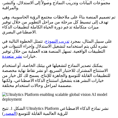
مجموعات البيانات وتدريب النماذج وصولاً إلى الاستدلال، والنشر،
والمراقبة.
تم تصميم المنصة بناءً على ملاحظات مجتمع الرؤية الحاسوبية، وهي
تهدف إلى تبسيط كل مرحلة من مراحل التطوير من خلال توفير
ميزات متكاملة تدعم دورة الحياة الكاملة لتطبيقات الذكاء
الاصطناعي البصري.
على سبيل المثال، بمجرد
تدريب النموذج
، تتمثل الخطوة التالية في
نشره لكي يتم استخدامه لتشغيل الاستدلال وإجراء التنبؤات في
التطبيقات الواقعية. تسهل المنصة هذه العملية من خلال توفير
.
خيارات
نشر متعددة
يمكنك تصدير النماذج لتشغيلها في بيئتك الخاصة، أو استخدام
الاستنتاج المشترك للاختبار السريع، أو نشر نقاط نهاية مخصصة
للتطبيقات القابلة للتوسع والجاهزة للإنتاج. يسمح لك كل خيار من
خيارات النشر هذه بتشغيل استنتاج الذكاء الاصطناعي، ولكنها
مصممة لمراحل وحالات استخدام مختلفة.
الشكل 1. تتيح Ultralytics Platform نشر نماذج الذكاء الاصطناعي
للرؤية العالمية القابلة للتوسع (
المصدر
)