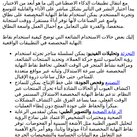
مع انتقال تطبيقات الذكاء الاصطناعي إلى ما هو أبعد من الاختبار،
يبدأ اختيار النشر في التأثير بشكل مباشر على الأداء والقابلية للتوسع
وتجربة المستخدم. يمكن استخدام نقاط النهاية المخصصة على نطاق
واسع عبر الصناعات لأنها توفر أداءً مستقراً، ووقت استجابة
منخفضاً، والقدرة على التعامل مع أحمال العمل واسعة النطاق.
إليك بعض حالات الاستخدام الشائعة التي توضح كيفية استخدام نقاط
النهاية المخصصة في التطبيقات الواقعية:
التجزئة
وتحليلات الفيديو:
يمكن لسلسلة متاجر تجزئة استخدام
رؤية الحاسوب لتتبع حركة العملاء، وتحديد المنتجات الشائعة،
ومراقبة نشاط المتجر في الوقت الفعلي. تحافظ نقاط النهاية
المخصصة على سرعة الاستدلال وثباته عبر مواقع متعددة
للمتاجر، حتى خلال ساعات ذروة الإقبال.
التصنيع
وفحص الجودة:
على خط الإنتاج، يمكن للنماذج
اكتشاف العيوب أو الحالات الشاذة أثناء تحرك المنتجات عبر
النظام. تدعم نقاط النهاية المخصصة الاستدلال المستمر في
الوقت الفعلي، مما يساعد الفرق على اكتشاف المشكلات
مبكراً والحفاظ على جودة المنتج دون إبطاء العمليات.
الرعاية الصحية
والتصوير الطبي:
يمكن لمقدمي الرعاية
الصحية ومختبرات التشخيص الاعتماد على نماذج الرؤية
لتحليل الصور الطبية مثل الأشعة السينية أو الفحوصات. توفر
نقاط النهاية المخصصة أداءً موثوقاً وثابتاً، وهو أمر بالغ الأهمية
عند التعامل مع البيانات الحساسة والتشخيصات الحرجة