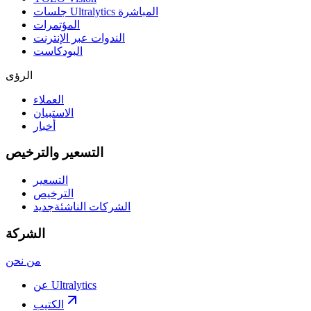
جلسات Ultralytics المباشرة
المؤتمرات
الندوات عبر الإنترنت
البودكاست
الرؤى
العملاء
الاستبيان
أخبار
التسعير والترخيص
التسعير
الترخيص
الشركات الناشئة
جديد
الشركة
من نحن
عن Ultralytics
الكتيب