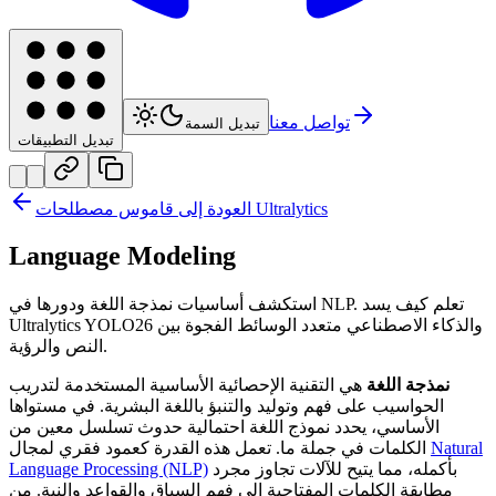
تواصل معنا
تبديل السمة
تبديل التطبيقات
العودة إلى قاموس مصطلحات Ultralytics
Language Modeling
استكشف أساسيات نمذجة اللغة ودورها في NLP. تعلم كيف يسد
Ultralytics YOLO26 والذكاء الاصطناعي متعدد الوسائط الفجوة بين
النص والرؤية.
نمذجة اللغة
هي التقنية الإحصائية الأساسية المستخدمة لتدريب
الحواسيب على فهم وتوليد والتنبؤ باللغة البشرية. في مستواها
الأساسي، يحدد نموذج اللغة احتمالية حدوث تسلسل معين من
Natural
الكلمات في جملة ما. تعمل هذه القدرة كعمود فقري لمجال
بأكمله، مما يتيح للآلات تجاوز مجرد
Language Processing (NLP)
مطابقة الكلمات المفتاحية إلى فهم السياق والقواعد والنية. من