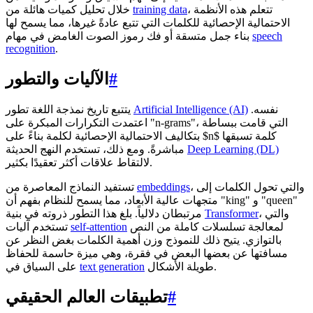
، تتعلم هذه الأنظمة
training data
خلال تحليل كميات هائلة من
الاحتمالية الإحصائية للكلمات التي تتبع عادةً غيرها، مما يسمح لها
speech
بناء جمل متسقة أو فك رموز الصوت الغامض في مهام
recognition
.
#
الآليات والتطور
نفسه.
Artificial Intelligence (AI)
يتتبع تاريخ نمذجة اللغة تطور
اعتمدت التكرارات المبكرة على "n-grams"، التي قامت ببساطة
بتكاليف الاحتمالية الإحصائية لكلمة بناءً على $n$ كلمة تسبقها
Deep Learning (DL)
مباشرةً. ومع ذلك، تستخدم النهج الحديثة
لالتقاط علاقات أكثر تعقيدًا بكثير.
، والتي تحول الكلمات إلى
embeddings
تستفيد النماذج المعاصرة من
متجهات عالية الأبعاد، مما يسمح للنظام بفهم أن "king" و "queen"
، والتي
Transformer
مرتبطان دلالياً. بلغ هذا التطور ذروته في بنية
لمعالجة تسلسلات كاملة من النص
self-attention
تستخدم آليات
بالتوازي. يتيح ذلك للنموذج وزن أهمية الكلمات بغض النظر عن
مسافتها عن بعضها البعض في فقرة، وهي ميزة حاسمة للحفاظ
طويلة الأشكال.
text generation
على السياق في
#
تطبيقات العالم الحقيقي