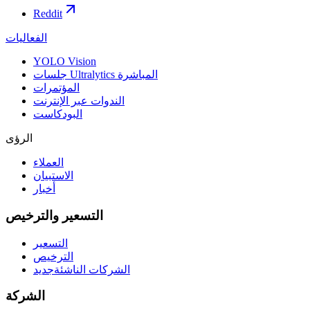
Reddit
الفعاليات
YOLO Vision
جلسات Ultralytics المباشرة
المؤتمرات
الندوات عبر الإنترنت
البودكاست
الرؤى
العملاء
الاستبيان
أخبار
التسعير والترخيص
التسعير
الترخيص
الشركات الناشئة
جديد
الشركة