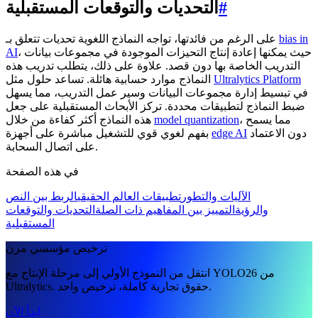
#
التحديات والتوقعات المستقبلية
bias in
على الرغم من فائدتها، تواجه النماذج اللغوية تحديات تتعلق بـ
، حيث يمكنها إعادة إنتاج التحيزات الموجودة في مجموعات بيانات
AI
التدريب الخاصة بها دون قصد. علاوة على ذلك، يتطلب تدريب هذه
Ultralytics Platform
النماذج موارد حسابية هائلة. تساعد حلول مثل
في تبسيط إدارة مجموعات البيانات وسير عمل التدريب، مما يسهل
ضبط النماذج لتطبيقات محددة. تركز الأبحاث المستقبلية على جعل
، مما يسمح
model quantization
هذه النماذج أكثر كفاءة من خلال
دون الاعتماد
edge AI
بفهم لغوي قوي للتشغيل مباشرة على أجهزة
على اتصال السحابة.
في هذه الصفحة
الآليات والتطور
تطبيقات العالم الحقيقي
الربط بين النص
والرؤية
التمييز بين المفاهيم ذات الصلة
التحديات والتوقعات
المستقبلية
ترخيص مؤسسي مرن
انتقل من النموذج الأولي إلى مرحلة الإنتاج مع YOLO26 من
Ultralytics. حقوق تجارية كاملة، ترخيص واحد.
ابدأ الآن