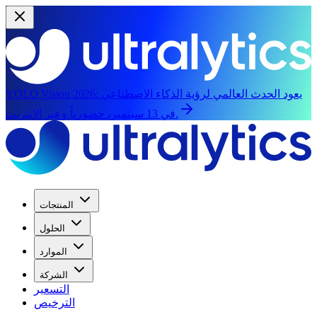
يعود الحدث العالمي لرؤية الذكاء الاصطناعي
YOLO Vision 2026:
في 13 سبتمبر، حضورياً وعبر الإنترنت.
المنتجات
الحلول
الموارد
الشركة
التسعير
الترخيص