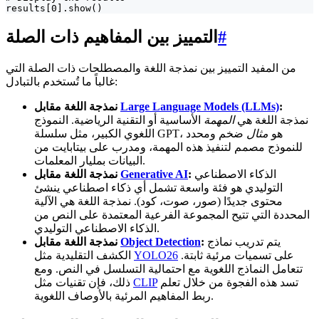
results[0].show()
#
التمييز بين المفاهيم ذات الصلة
من المفيد التمييز بين نمذجة اللغة والمصطلحات ذات الصلة التي
غالباً ما تُستخدم بالتبادل:
:
Large Language Models (LLMs)
نمذجة اللغة مقابل
نمذجة اللغة هي
المهمة
الأساسية أو التقنية الرياضية. النموذج
اللغوي الكبير، مثل سلسلة GPT، هو
مثال
ضخم ومحدد
للنموذج مصمم لتنفيذ هذه المهمة، ومدرب على بيتابايت من
البيانات بمليار المعلمات.
الذكاء الاصطناعي
:
Generative AI
نمذجة اللغة مقابل
التوليدي هو فئة واسعة تشمل أي ذكاء اصطناعي ينشئ
محتوى جديدًا (صور، صوت، كود). نمذجة اللغة هي الآلية
المحددة التي تتيح المجموعة الفرعية المعتمدة على النص من
الذكاء الاصطناعي التوليدي.
يتم تدريب نماذج
:
Object Detection
نمذجة اللغة مقابل
على تسميات مرئية ثابتة.
YOLO26
الكشف التقليدية مثل
تتعامل النماذج اللغوية مع احتمالية التسلسل في النص. ومع
تسد هذه الفجوة من خلال تعلم
CLIP
ذلك، فإن تقنيات مثل
ربط المفاهيم المرئية بالأوصاف اللغوية.