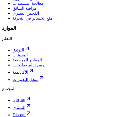
معالجة المستندات
مراقبة السائق
الفحص البصري
منع الخسائر في التجزئة
الموارد
التعلم
التوثيق
المدونات
المعايير المرجعية
مسرد المصطلحات
الأكاديمية
سجل التغييرات
المجتمع
GitHub
المنتدى
Discord