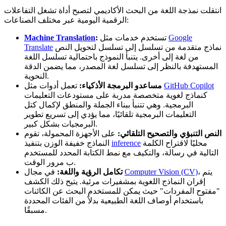
انتقلت نمذجة اللغة من البحث الأكاديمي لتصبح أداة تشغل التفاعلات
الرقمية اليومية عبر مختلف الصناعات:
Google
تستخدم خدمات مثل
:
Machine Translation
نماذج متقدمة من تسلسل إلى تسلسل لتحويل النص
Translate
من لغة إلى أخرى. يتنبأ النموذج باحتمالية تسلسل اللغة
المستهدفة بالنظر إلى تسلسل لغة المصدر، مما يضمن الدقة
النحوية.
GitHub Copilot
تعمل أدوات مثل
مساعدو البرمجة الأذكياء:
كنماذج لغوية متخصصة مدربة على مستودعات التعليمات
البرمجية. وهي تتنبأ ببناء الجملة والمنطق لإكمال كتل
التعليمات البرمجية تلقائيًا، مما يؤدي إلى تسريع تطوير
البرمجيات بشكل كبير.
النص التنبؤي والتصحيح التلقائي:
على الأجهزة المحمولة، تقوم
محليًا لاقتراح الكلمة
inference
النماذج خفيفة الوزن بتنفيذ
التالية في رسالة، والتكيف مع نمط الكتابة المحدد للمستخدم
ب مرور الوقت.
، يتم
Computer Vision (CV)
في مجال
تكامل الرؤية واللغة:
إقران النماذج اللغوية بمشفيرات مرئية. يتيح ذلك الكشف
"مفتوح المفردات" حيث يمكن للمستخدم البحث عن الكائنات
باستخدام أوصاف اللغة الطبيعية بدلاً من الفئات المحددة
مسبقًا.