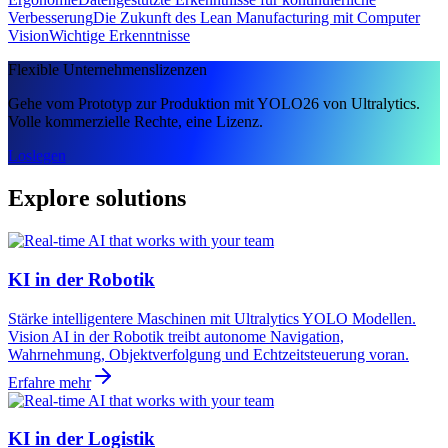
Verbesserung
Die Zukunft des Lean Manufacturing mit Computer
Vision
Wichtige Erkenntnisse
Flexible Unternehmenslizenzen
Gehe vom Prototyp zur Produktion mit YOLO26 von Ultralytics.
Volle kommerzielle Rechte, eine Lizenz.
Loslegen
Explore solutions
KI in der Robotik
Stärke intelligentere Maschinen mit Ultralytics YOLO Modellen.
Vision AI in der Robotik treibt autonome Navigation,
Wahrnehmung, Objektverfolgung und Echtzeitsteuerung voran.
Erfahre mehr
KI in der Logistik