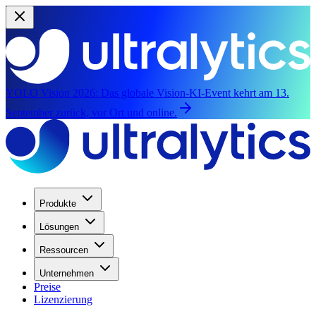
YOLO Vision 2026:
Das globale Vision-KI-Event kehrt am 13.
September zurück, vor Ort und online.
Produkte
Lösungen
Ressourcen
Unternehmen
Preise
Lizenzierung