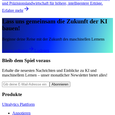
und Präzisionslandwirtschaft für höhere, intelligentere Erträge.
Erfahre mehr
Lass uns gemeinsam die Zukunft der KI
bauen!
Beginne deine Reise mit der Zukunft des maschinellen Lernens
Lizenz anfragen
Loslegen
Bleib dem Spiel voraus
Erhalte die neuesten Nachrichten und Einblicke zu KI und
maschinellem Lernen – unser monatlicher Newsletter bietet alles!
Abonnieren
Produkte
Ultralytics Plattform
Annotieren