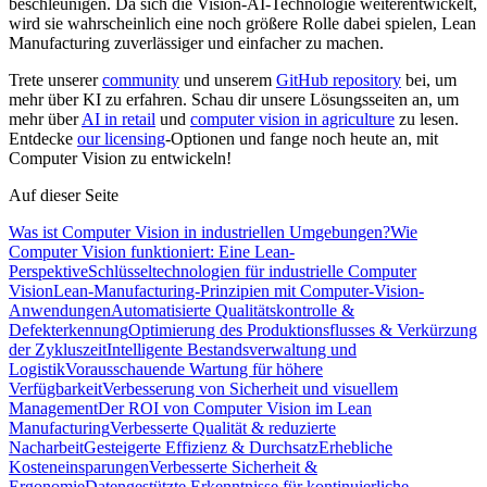
beschleunigen. Da sich die Vision-AI-Technologie weiterentwickelt,
wird sie wahrscheinlich eine noch größere Rolle dabei spielen, Lean
Manufacturing zuverlässiger und einfacher zu machen.
Trete unserer
community
und unserem
GitHub repository
bei, um
mehr über KI zu erfahren. Schau dir unsere Lösungsseiten an, um
mehr über
AI in retail
und
computer vision in agriculture
zu lesen.
Entdecke
our licensing
-Optionen und fange noch heute an, mit
Computer Vision zu entwickeln!
Auf dieser Seite
Was ist Computer Vision in industriellen Umgebungen?
Wie
Computer Vision funktioniert: Eine Lean-
Perspektive
Schlüsseltechnologien für industrielle Computer
Vision
Lean-Manufacturing-Prinzipien mit Computer-Vision-
Anwendungen
Automatisierte Qualitätskontrolle &
Defekterkennung
Optimierung des Produktionsflusses & Verkürzung
der Zykluszeit
Intelligente Bestandsverwaltung und
Logistik
Vorausschauende Wartung für höhere
Verfügbarkeit
Verbesserung von Sicherheit und visuellem
Management
Der ROI von Computer Vision im Lean
Manufacturing
Verbesserte Qualität & reduzierte
Nacharbeit
Gesteigerte Effizienz & Durchsatz
Erhebliche
Kosteneinsparungen
Verbesserte Sicherheit &
Ergonomie
Datengestützte Erkenntnisse für kontinuierliche