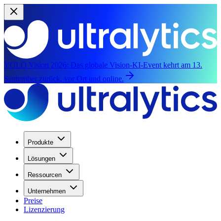
YOLO Vision 2026:
Das globale Vision-KI-Event kehrt am 13.
September zurück, vor Ort und online.
Produkte
Lösungen
Ressourcen
Unternehmen
Preise
Lizenzierung