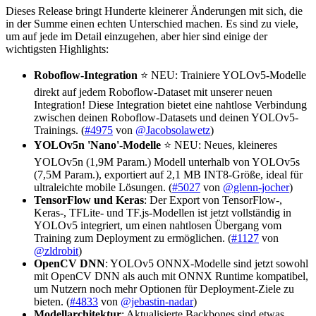
Dieses Release bringt Hunderte kleinerer Änderungen mit sich, die
in der Summe einen echten Unterschied machen. Es sind zu viele,
um auf jede im Detail einzugehen, aber hier sind einige der
wichtigsten Highlights:
Roboflow-Integration
⭐ NEU: Trainiere YOLOv5-Modelle
direkt auf jedem Roboflow-Dataset mit unserer neuen
Integration! Diese Integration bietet eine nahtlose Verbindung
zwischen deinen Roboflow-Datasets und deinen YOLOv5-
Trainings. (
#4975
von
@Jacobsolawetz
)
YOLOv5n 'Nano'-Modelle
⭐ NEU: Neues, kleineres
YOLOv5n (1,9M Param.) Modell unterhalb von YOLOv5s
(7,5M Param.), exportiert auf 2,1 MB INT8-Größe, ideal für
ultraleichte mobile Lösungen. (
#5027
von
@glenn-jocher
)
TensorFlow und Keras
: Der Export von TensorFlow-,
Keras-, TFLite- und TF.js-Modellen ist jetzt vollständig in
YOLOv5 integriert, um einen nahtlosen Übergang vom
Training zum Deployment zu ermöglichen. (
#1127
von
@zldrobit
)
OpenCV DNN
: YOLOv5 ONNX-Modelle sind jetzt sowohl
mit OpenCV DNN als auch mit ONNX Runtime kompatibel,
um Nutzern noch mehr Optionen für Deployment-Ziele zu
bieten. (
#4833
von
@jebastin-nadar
)
Modellarchitektur
: Aktualisierte Backbones sind etwas