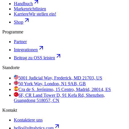
Handbuch
Markenrichtlinien
Karriere
Wir stellen ein!
Shop
Programme
Partner
Integrationen
Beitrag zu OSS leisten
Standorte
5001 Judicial Way, Frederick, MD 21703, US
50 York Way, London, N1 9AB, GB
Cra de S. Jerónimo, 15 Centro, Madrid, 28014, ES
6F, CR Land Tower D, 91 Kefa Rd, Shenzhen,
Guangdong 518057, CN
Kontakt
Kontaktiere uns
hello@ultralytics.com