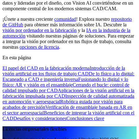
datos y lideradas por el diseño, con Vision AI convirtiéndose en un
componente central de los modernos sistemas CAD/CAM.
¡Únete a nuestra creciente
comunidad
! Explora nuestro
repositorio
de GitHub
para obtener más información sobre IA. Descubre la
visión por ordenador en la fabricación
y la
IA en la industria de la
automoción
visitando nuestras páginas de soluciones. Para empezar
a integrar la visión por ordenador en tus flujos de trabajo, consulta
nuestras
opciones de licencia
.
En esta página
El papel del CAD en la fabricación moderna
Introducción de la
visión artificial en los flujos de trabajo CAD
De lo físico a lo digital:
Escaneado a CAD e ingeniería inversa
Fusionando lo digital y lo
físico: AR y visión en el ensamblaje
Cerrando el bucle: control de
calidad impulsado por CAD
Aplicaciones de la visión artificial en la
fabricación impulsada por CAD
Inspección de calidad automatizada
en automoción y aeroespacial
Robótica guiada por visión para
acabados de precisión
Verificación de ensamblaje basada en AR en
el sector aeroespacial
Beneficios de integrar la visión artificial con el
CAD
Desafíos y consideraciones
Conclusiones clave
Licencias empresariales flexibles