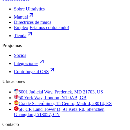
Sobre Ultralytics
Manual
Directrices de marca
Empleo
¡Estamos contratando!
Tienda
Programas
Socios
Integraciones
Contribuye al OSS
Ubicaciones
5001 Judicial Way, Frederick, MD 21703, US
50 York Way, London, N1 9AB, GB
Cra de S. Jerónimo, 15 Centro, Madrid, 28014, ES
6F, CR Land Tower D, 91 Kefa Rd, Shenzhen,
Guangdong 518057, CN
Contacto