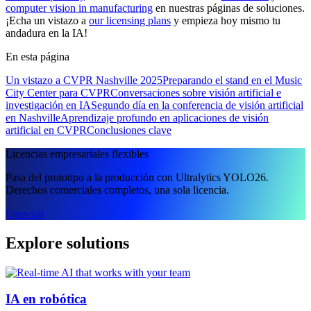
computer vision in manufacturing
en nuestras páginas de soluciones.
¡Echa un vistazo a
our licensing plans
y empieza hoy mismo tu
andadura en la IA!
En esta página
Un vistazo a CVPR Nashville 2025
Preparando el stand en el Music
City Center para CVPR
Conversaciones sobre visión artificial e
investigación en IA
Segundo día en la conferencia de visión artificial
en Nashville
Aprendizaje profundo en aplicaciones de visión
artificial en CVPR
Conclusiones clave
Licencias empresariales flexibles
Pasa del prototipo a la producción con Ultralytics YOLO26.
Derechos comerciales completos, una sola licencia.
Empezar
Explore solutions
IA en robótica