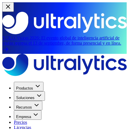
YOLO Vision 2026:
El evento global de inteligencia artificial de
visión regresa el 13 de septiembre, de forma presencial y en línea.
Productos
Soluciones
Recursos
Empresa
Precios
Licencias