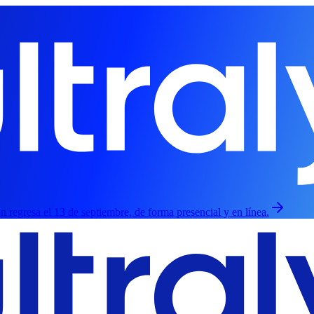
ión regresa el 13 de septiembre, de forma presencial y en línea.