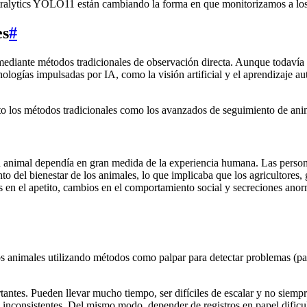
Ultralytics YOLO11 están cambiando la forma en que monitorizamos a los
es
#
 mediante métodos tradicionales de observación directa. Aunque todavía
nologías impulsadas por IA, como la visión artificial y el aprendizaje 
to los métodos tradicionales como los avanzados de seguimiento de ani
ud animal dependía en gran medida de la experiencia humana. Las perso
nto del bienestar de los animales, lo que implicaba que los agricultore
 en el apetito, cambios en el comportamiento social y secreciones anor
los animales utilizando métodos como palpar para detectar problemas (p
antes. Pueden llevar mucho tiempo, ser difíciles de escalar y no siemp
 inconsistentes. Del mismo modo, depender de registros en papel dificulta