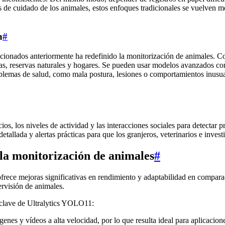
 de cuidado de los animales, estos enfoques tradicionales se vuelven m
n
#
cionados anteriormente ha redefinido la monitorización de animales. C
jas, reservas naturales y hogares. Se pueden usar modelos avanzados co
roblemas de salud, como mala postura, lesiones o comportamientos inusua
ios, los niveles de actividad y las interacciones sociales para detectar
detallada y alertas prácticas para que los granjeros, veterinarios e inve
a monitorización de animales
#
ce mejoras significativas en rendimiento y adaptabilidad en comparac
ervisión de animales.
s clave de Ultralytics YOLO11:
nes y vídeos a alta velocidad, por lo que resulta ideal para aplicaci