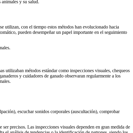
 animales y su salud.
 se utilizan, con el tiempo estos métodos han evolucionado hacia
automático, pueden desempeñar un papel importante en el seguimiento
males.
nas utilizaban métodos estándar como inspecciones visuales, chequeos
s, ganaderos y cuidadores de ganado observaran regularmente a los
males.
alpación), escuchar sonidos corporales (auscultación), comprobar
re ser precisos. Las inspecciones visuales dependen en gran medida de
 el análisis de tendencias o la identificación de patrones, siendo los