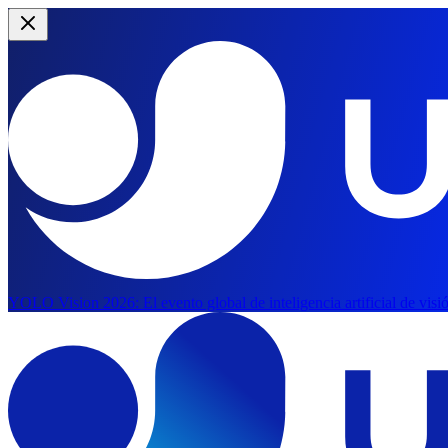
YOLO Vision 2026:
El evento global de inteligencia artificial de vis