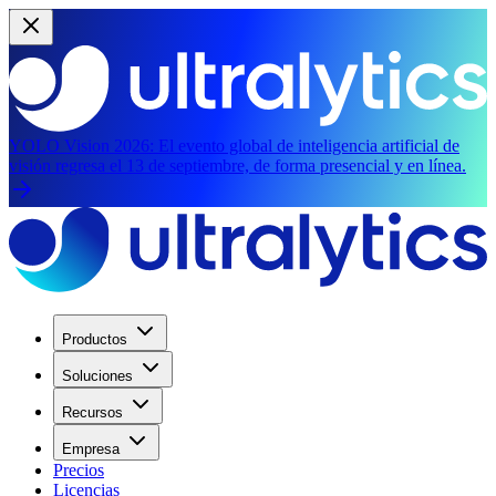
YOLO Vision 2026:
El evento global de inteligencia artificial de
visión regresa el 13 de septiembre, de forma presencial y en línea.
Productos
Soluciones
Recursos
Empresa
Precios
Licencias