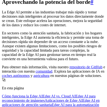
Aprovechando la potencia del borde
#
La Edge AI permite a las industrias trabajar más rápido y tomar
decisiones más inteligentes al procesar los datos directamente donde
se crean. Este enfoque acelera las operaciones, mejora la seguridad
de los datos y reduce los costes de internet.
En sectores como la atención sanitaria, la fabricación y los hogares
inteligentes, la Edge AI aumenta la eficiencia y permite una toma de
decisiones rápida sin depender de un acceso constante a la nube.
Aunque existen algunas limitaciones, como los posibles riesgos de
seguridad y la capacidad limitada para tareas complejas, la
capacidad de la Edge AI para gestionar tareas en tiempo real la
convierte en una herramienta valiosa para el futuro.
Para obtener más información, visita nuestro
repositorio de GitHub
e
interactúa con nuestra
comunidad
. Explora las aplicaciones de IA en
coches autónomos
y
agricultura
en nuestras páginas de soluciones.
🚀
En esta página
Cómo funciona la Edge AI
Edge AI vs. Cloud AI
Edge AI para
reconocimiento de imágenes
Aplicaciones de Edge AI
Edge AI en
aplicaciones de atención sanitaria
Edge AI para la automatización