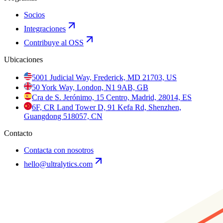
Socios
Integraciones
Contribuye al OSS
Ubicaciones
5001 Judicial Way, Frederick, MD 21703, US
50 York Way, London, N1 9AB, GB
Cra de S. Jerónimo, 15 Centro, Madrid, 28014, ES
6F, CR Land Tower D, 91 Kefa Rd, Shenzhen,
Guangdong 518057, CN
Contacto
Contacta con nosotros
hello@ultralytics.com