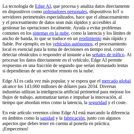
La tecnología de
Edge AI
, que procesa y analiza datos directamente
en dispositivos como
ordenadores personales
, dispositivos IoT o
servidores perimetrales especializados, hace que el almacenamiento
y el procesamiento de datos sean más rápidos y accesibles al
gestionar las operaciones localmente. Ayuda a evitar problemas
comunes en los
sistemas en la nube
, como la latencia y los límites de
ancho de banda, lo que se traduce en un
rendimiento
más rápido y
fiable. Por ejemplo, en los
vehículos autónomos
, el procesamiento
local es esencial para la toma de decisiones en tiempo real, como
detectar obstáculos o responder al instante a las
señales de tráfico
. Al
procesar los datos directamente en el vehículo, Edge AI permite
respuestas en una fracción de segundo que serían demasiado lentas
si dependieran de un servidor remoto en la nube.
Edge AI es cada vez más popular, y se espera que el
mercado global
alcance los 143.060 millones de dólares para 2034. Diversas
industrias utilizan la inteligencia artificial perimetral para mejorar los
flujos de trabajo, automatizar tareas e impulsar la innovación, al
tiempo que abordan retos como la latencia, la
seguridad
y el coste.
En este artículo veremos cómo Edge AI está marcando la diferencia
en ámbitos como la
sanidad
y la
fabricación
, junto con algunos
aspectos que debes tener en cuenta al ponerla en práctica.
¡Empecemos!