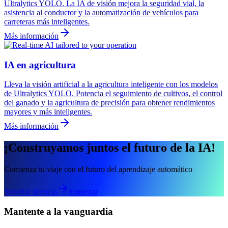
Ultralytics YOLO. La IA de visión mejora la seguridad vial, la
asistencia al conductor y la automatización de vehículos para
carreteras más inteligentes.
Más información
IA en agricultura
Lleva la visión artificial a la agricultura inteligente con los modelos
de Ultralytics YOLO. Potencia el seguimiento de cultivos, el control
del ganado y la agricultura de precisión para obtener rendimientos
mayores y más inteligentes.
Más información
¡Construyamos juntos el futuro de la IA!
Comienza tu viaje con el futuro del aprendizaje automático
Solicitar licencia
Empezar
Mantente a la vanguardia