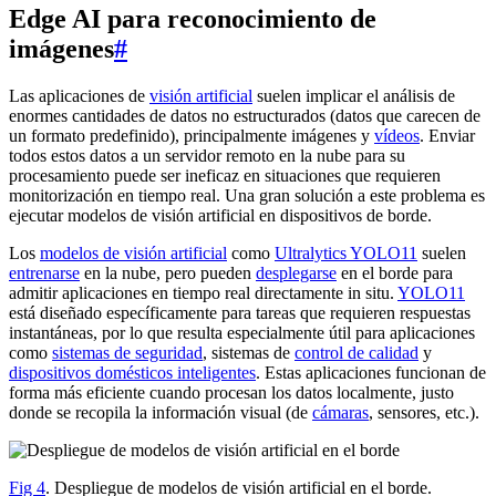
Edge AI para reconocimiento de
imágenes
#
Las aplicaciones de
visión artificial
suelen implicar el análisis de
enormes cantidades de datos no estructurados (datos que carecen de
un formato predefinido), principalmente imágenes y
vídeos
. Enviar
todos estos datos a un servidor remoto en la nube para su
procesamiento puede ser ineficaz en situaciones que requieren
monitorización en tiempo real. Una gran solución a este problema es
ejecutar modelos de visión artificial en dispositivos de borde.
Los
modelos de visión artificial
como
Ultralytics YOLO11
suelen
entrenarse
en la nube, pero pueden
desplegarse
en el borde para
admitir aplicaciones en tiempo real directamente in situ.
YOLO11
está diseñado específicamente para tareas que requieren respuestas
instantáneas, por lo que resulta especialmente útil para aplicaciones
como
sistemas de seguridad
, sistemas de
control de calidad
y
dispositivos domésticos inteligentes
. Estas aplicaciones funcionan de
forma más eficiente cuando procesan los datos localmente, justo
donde se recopila la información visual (de
cámaras
, sensores, etc.).
Fig 4
. Despliegue de modelos de visión artificial en el borde.