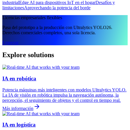
industrial
Edge AI para dispositivos IoT en el hogar
Desafíos y
limitaciones
Aprovechando la potencia del borde
Licencias empresariales flexibles
Pasa del prototipo a la producción con Ultralytics YOLO26.
Derechos comerciales completos, una sola licencia.
Empezar
Explore solutions
IA en robótica
Potencia máquinas más inteligentes con modelos Ultralytics YOLO.
La IA de visión en robótica impulsa la navegación autónoma, la
percepción, el seguimiento de objetos y el control en tiempo real.
Más información
IA en logística