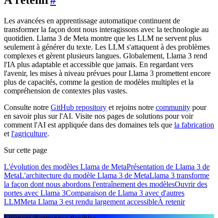
Les avancées en apprentissage automatique continuent de
transformer la façon dont nous interagissons avec la technologie au
quotidien. Llama 3 de Meta montre que les LLM ne servent plus
seulement à générer du texte. Les LLM s'attaquent à des problèmes
complexes et gèrent plusieurs langues. Globalement, Llama 3 rend
l'IA plus adaptable et accessible que jamais. En regardant vers
l'avenir, les mises à niveau prévues pour Llama 3 promettent encore
plus de capacités, comme la gestion de modèles multiples et la
compréhension de contextes plus vastes.
Consulte notre
GitHub repository
et rejoins notre
community
pour
en savoir plus sur l'AI. Visite nos pages de solutions pour voir
comment l'AI est appliquée dans des domaines tels que
la fabrication
et
l'agriculture
.
Sur cette page
L'évolution des modèles Llama de Meta
Présentation de Llama 3 de
Meta
L'architecture du modèle Llama 3 de Meta
Llama 3 transforme
la façon dont nous abordons l'entraînement des modèles
Ouvrir des
portes avec Llama 3
Comparaison de Llama 3 avec d'autres
LLM
Meta Llama 3 est rendu largement accessible
À retenir