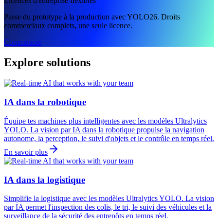
Licences d'entreprise flexibles
Passe du prototype à la production avec YOLO26. Droits
commerciaux complets, une seule licence.
Commencer
Explore solutions
IA dans la robotique
Équipe tes machines plus intelligentes avec les modèles Ultralytics
YOLO. La vision par IA dans la robotique propulse la navigation
autonome, la perception, le suivi d'objets et le contrôle en temps réel.
En savoir plus
IA dans la logistique
Simplifie la logistique avec les modèles Ultralytics YOLO. La vision
par IA permet l'inspection des colis, le tri, le suivi des véhicules et la
surveillance de la sécurité des entrepôts en temps réel.