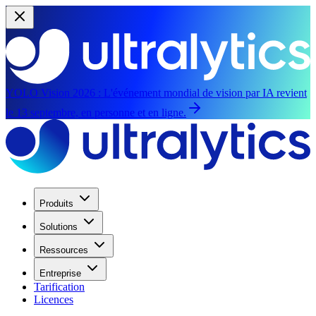
YOLO Vision 2026 :
L'événement mondial de vision par IA revient
le 13 septembre, en personne et en ligne.
Produits
Solutions
Ressources
Entreprise
Tarification
Licences