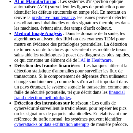
AI in Manufacturing
: Les systèmes d'inspection optique
automatisée (AOI) surveillent les lignes de production pour
identifier les défauts structurels en temps réel. En mettant en
œuvre la
predictive maintenance
, les usines peuvent détecter
des vibrations inhabituelles ou des signatures thermiques dans
les machines, évitant ainsi des temps d'arrêt coûteux.
Medical Image Analysis
: Dans le domaine de la santé, les
algorithmes analysent des IRM ou des examens TDM pour
mettre en évidence des pathologies potentielles. La détection
de tumeurs ou de fractures qui s'écartent des motifs de tissus
sains aide les radiologues à poser des diagnostics plus rapides,
ce qui constitue un élément clé de l'
AI in Healthcare
.
Détection des fraudes financières
: Les banques utilisent la
détection statistique d'anomalies pour surveiller les flux de
transactions. Si le comportement de dépenses d'un utilisateur
change soudainement, comme lors d'un achat important dans
un pays étranger, le système signale la transaction comme une
faille de sécurité potentielle, tel que décrit dans les
financial
fraud detection methodologies
.
Détection des intrusions sur le réseau
: Les outils de
cybersécurité surveillent le trafic réseau pour repérer les pics
ou les signatures de paquets inhabituelles. En établissant une
référence du trafic normal, les systèmes peuvent identifier
cyberattacks or data exfiltration attempts
de manière précoce.