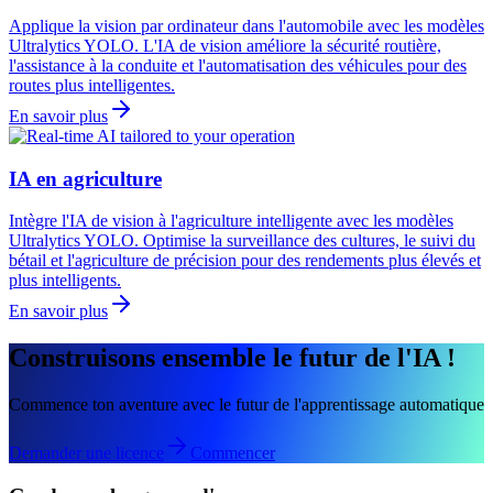
Applique la vision par ordinateur dans l'automobile avec les modèles
Ultralytics YOLO. L'IA de vision améliore la sécurité routière,
l'assistance à la conduite et l'automatisation des véhicules pour des
routes plus intelligentes.
En savoir plus
IA en agriculture
Intègre l'IA de vision à l'agriculture intelligente avec les modèles
Ultralytics YOLO. Optimise la surveillance des cultures, le suivi du
bétail et l'agriculture de précision pour des rendements plus élevés et
plus intelligents.
En savoir plus
Construisons ensemble le futur de l'IA !
Commence ton aventure avec le futur de l'apprentissage automatique
Demander une licence
Commencer