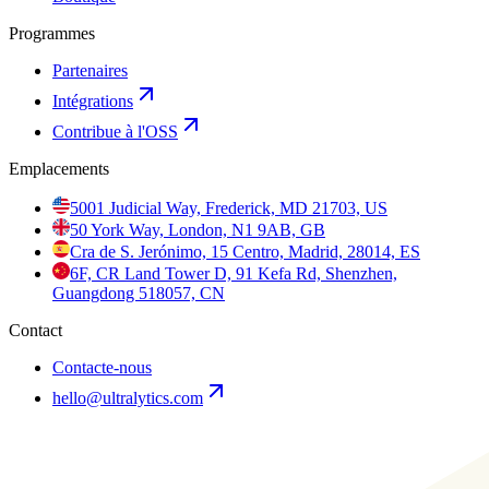
Programmes
Partenaires
Intégrations
Contribue à l'OSS
Emplacements
5001 Judicial Way, Frederick, MD 21703, US
50 York Way, London, N1 9AB, GB
Cra de S. Jerónimo, 15 Centro, Madrid, 28014, ES
6F, CR Land Tower D, 91 Kefa Rd, Shenzhen,
Guangdong 518057, CN
Contact
Contacte-nous
hello@ultralytics.com