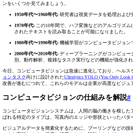
ンをいくつか見てみましょう。
1950年代〜1960年代:
研究者は視覚データを処理および
1970年代:
この10年間で、ハフ変換などのアルゴリズム
されたテキストを読み取ることが可能になりました。
1980年代〜1990年代:
機械学習がコンピュータビジョン
2000年代〜2010年代:
ディープラーニングがコンピュー
別、動作解析、複雑なタスク実行などの機能が強化され
今日、コンピュータビジョンは急速に進化しており、ヘルス
ョンタスク
向けに設計された
Ultralytics YOLO (You Only Lo
改善が進むにつれて、これらのモデルは企業が高度なビジュ
コンピュータビジョンの仕組みを解説
#
コンピュータビジョンシステムは、人間の脳の働きを模した
ばれる特定のタイプは、写真内のエッジや形状といったパタ
ビジュアルデータを簡素化するために、プーリングなどの技