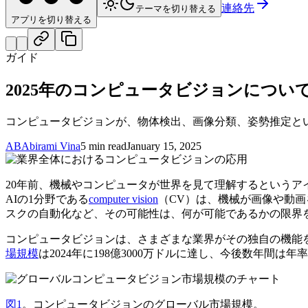
連絡先
テーマを切り替える
アプリを切り替える
ガイド
2025年のコンピュータビジョンにつ
コンピュータビジョンが、物体検出、画像分類、姿勢推定と
AB
Abirami Vina
5 min read
January 15, 2025
20年前、機械やコンピュータが世界を見て理解するというア
AIの1分野である
computer vision
（CV）は、機械が画像や動
スクの自動化など、その可能性は、何が可能であるかの限界
コンピュータビジョンは、さまざまな業界がその独自の機能
場規模
は2024年に198億3000万ドルに達し、今後数年間は年
図1
。コンピュータビジョンのグローバル市場規模。