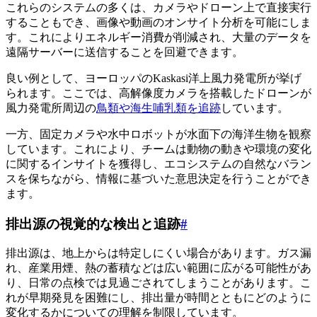
これらのシステムの多くは、カメラやドローン上で直接実行
することもでき、画像や動画のオンサイト分析を可能にしま
す。これによりエネルギー消費が削減され、大量のデータを
遠隔サーバーに送信することを回避できます。
良い例として、ヨーロッパのKaskasi洋上風力発電所が挙げ
られます。ここでは、高解像度カメラを搭載したドローンが
風力発電所周辺の
鳥類や海生哺乳類を追跡
しています。
一方、固定カメラや水中ロボットが水面下の海洋生物を観察
しています。これにより、チームは動物の動きや環境の変化
に関するインサイトを獲得し、エコシステムの自然なバラン
スを保ちながら、情報に基づいた意思決定を行うことができ
ます。
排出源の視覚的な検出と追跡
#
排出源は、地上からは特定しにくい場合があります。ガス漏
れ、産業用煙、熱の蓄積などは広い範囲に広がる可能性があ
り、日常の点検では見過ごされてしまうことがあります。こ
れが早期発見を困難にし、排出量が時間とともにどのように
変化するかについての理解を制限しています。