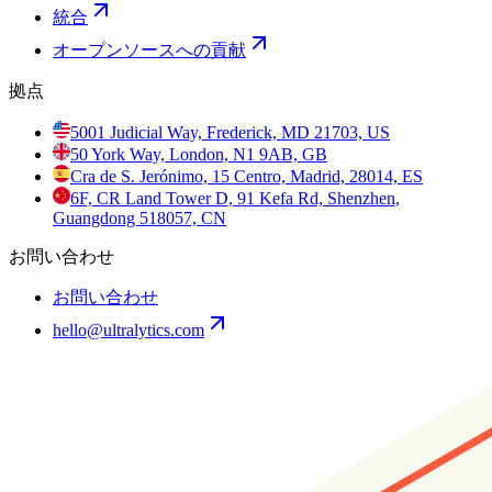
統合
オープンソースへの貢献
拠点
5001 Judicial Way, Frederick, MD 21703, US
50 York Way, London, N1 9AB, GB
Cra de S. Jerónimo, 15 Centro, Madrid, 28014, ES
6F, CR Land Tower D, 91 Kefa Rd, Shenzhen,
Guangdong 518057, CN
お問い合わせ
お問い合わせ
hello@ultralytics.com