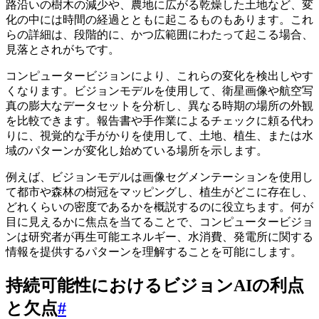
路沿いの樹木の減少や、農地に広がる乾燥した土地など、変
化の中には時間の経過とともに起こるものもあります。これ
らの詳細は、段階的に、かつ広範囲にわたって起こる場合、
見落とされがちです。
コンピュータービジョンにより、これらの変化を検出しやす
くなります。ビジョンモデルを使用して、衛星画像や航空写
真の膨大なデータセットを分析し、異なる時期の場所の外観
を比較できます。報告書や手作業によるチェックに頼る代わ
りに、視覚的な手がかりを使用して、土地、植生、または水
域のパターンが変化し始めている場所を示します。
例えば、ビジョンモデルは画像セグメンテーションを使用し
て都市や森林の樹冠をマッピングし、植生がどこに存在し、
どれくらいの密度であるかを概説するのに役立ちます。何が
目に見えるかに焦点を当てることで、コンピュータービジョ
ンは研究者が再生可能エネルギー、水消費、発電所に関する
情報を提供するパターンを理解することを可能にします。
持続可能性におけるビジョンAIの利点
と欠点
#