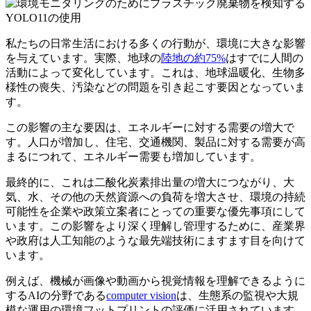
私たちの日常生活における多くの行動が、環境に大きな影響
を与えています。実際、地球の
陸地の約75%
はすでに人間の
活動によって変化しています。これは、地球温暖化、生物多
様性の喪失、汚染などの問題を引き起こす要因となっていま
す。
この影響の主な要因は、エネルギーに対する需要の増大で
す。人口が増加し、住宅、交通機関、製品に対する需要が高
まるにつれて、エネルギー需要も増加しています。
最終的に、これは二酸化炭素排出量の増大につながり、大
気、水、その他の天然資源への負荷を増大させ、環境の持続
可能性を企業や政策立案者にとっての重要な優先事項にして
います。この影響をより深く理解し管理するために、産業界
や政府は人工知能のような最先端技術にますます目を向けて
います。
例えば、機械が画像や動画から視覚情報を理解できるように
するAIの分野である
computer vision
は、生態系の監視や大規
模な運用の環境フットプリントの評価に活用されています。