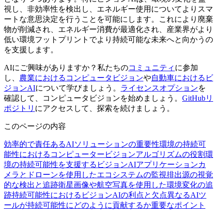
視し、非効率性を検出し、エネルギー使用についてよりスマ
ートな意思決定を行うことを可能にします。これにより廃棄
物が削減され、エネルギー消費が最適化され、産業界がより
低い環境フットプリントでより持続可能な未来へと向かうの
を支援します。
AIにご興味がありますか？私たちの
コミュニティ
に参加
し、
農業におけるコンピュータビジョン
や
自動車におけるビ
ジョンAI
について学びましょう。
ライセンスオプション
を
確認して、コンピュータビジョンを始めましょう。
GitHubリ
ポジトリ
にアクセスして、探索を続けましょう。
このページの内容
効率的で責任あるAIソリューションの重要性
環境の持続可
能性におけるコンピュータービジョンアルゴリズムの役割
環
境の持続可能性を支援するビジョンAIアプリケーション
カ
メラとドローンを使用したエコシステムの監視
排出源の視覚
的な検出と追跡
衛星画像や航空写真を使用した環境変化の追
跡
持続可能性におけるビジョンAIの利点と欠点
異なるAIツ
ールが持続可能性にどのように貢献するか
重要なポイント