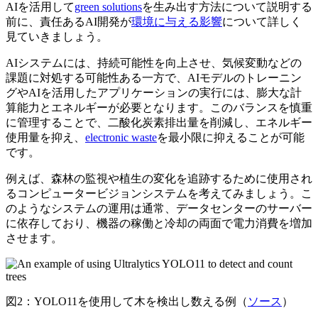
AIを活用して
green solutions
を生み出す方法について説明する
前に、責任あるAI開発が
環境に与える影響
について詳しく
見ていきましょう。
AIシステムには、持続可能性を向上させ、気候変動などの
課題に対処する可能性ある一方で、AIモデルのトレーニン
グやAIを活用したアプリケーションの実行には、膨大な計
算能力とエネルギーが必要となります。このバランスを慎重
に管理することで、二酸化炭素排出量を削減し、エネルギー
使用量を抑え、
electronic waste
を最小限に抑えることが可能
です。
例えば、森林の監視や植生の変化を追跡するために使用され
るコンピュータービジョンシステムを考えてみましょう。こ
のようなシステムの運用は通常、データセンターのサーバー
に依存しており、機器の稼働と冷却の両面で電力消費を増加
させます。
図2：YOLO11を使用して木を検出し数える例（
ソース
）