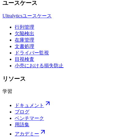
ユースケース
Ultralyticsユースケース
行列管理
欠陥検出
在庫管理
文書処理
ドライバー監視
目視検査
小売における損失防止
リソース
学習
ドキュメント
ブログ
ベンチマーク
用語集
アカデミー