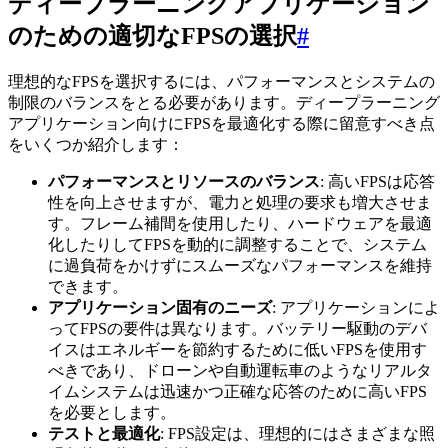
ディープラーニングアプリケーション
のための適切なFPSの選択
#
理想的なFPSを選択するには、パフォーマンスとシステムの
制限のバランスをとる必要があります。ディープラーニング
アプリケーション向けにFPSを最適化する際に留意すべき点
をいくつか紹介します：
パフォーマンスとリソースのバランス
: 高いFPSは応答
性を向上させますが、電力と処理の要求も増大させま
す。フレーム補間を使用したり、ハードウェアを最適
化したりしてFPSを動的に調整することで、システム
に過負荷をかけずにスムーズなパフォーマンスを維持
できます。
アプリケーション固有のニーズ
: アプリケーションによ
ってFPSの要件は異なります。バッテリー駆動のデバ
イスはエネルギーを節約するために低いFPSを使用す
べきであり、ドローンや自動運転車のようなリアルタ
イムシステムは迅速かつ正確な応答のために高いFPS
を必要とします。
テストと最適化
: FPS設定は、理想的にはさまざまな照