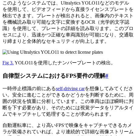
このようなシステムでは、Ultralytics YOLO11などのモデル
を使用して、ビデオフィードから直接ライセンスプレートを
検出できます。プレートが検出されると、画像内のテキスト
を機械読み取り可能な文字に変換するOCR（光学的文字認
識）を使用して、プレートの詳細を読み取ります。このプロ
セスにより、迅速かつ正確な車両識別が可能になり、交通取
り締まりと全体的なセキュリティが向上します。
Fig 3.
YOLO11を使用したナンバープレートの検出。
自律型システムにおけるFPS要件の理解
#
一時停止標識の前にある
self-driving car
を想像してみてくださ
い。安全に進むことができるかどうかを判断するために、周
囲の状況を慎重に分析しています。この車両はほぼ瞬時に判
断を下す必要があり、そのためには視覚データをリアルタイ
ムでキャプチャして処理することが求められます。
自動運転車に、より高いFPSで映像をキャプチャできるカメ
ラが装備されていれば、より連続的で詳細な画像ストリーム