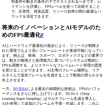
明条件や動きの条件の下でテストされるべきです。レ
イテンシを評価し、FPSレベルを並べて比較すること
で、応答性、視覚品質、リソース効率の間の最適なバ
ランスを決定できます。
将来のイノベーションとAIモデルのた
めのFPS最適化
#
AIとハードウェア最適化の進歩により、リソースが制限さ
れた環境でもより高いフレームレートが達成可能になってい
ます。例えば、映画、スポーツ、ロボティクスなどの業界で
は、動きの複雑さと処理能力に基づいてシステムが動的に
FPSを調整する、よりスマートなフレームレート管理の恩恵
を受けることができます。AI主導のフレーム補間も、リア
ルタイムで追加フレームを生成することで動画の滑らかさを
向上させます。
一方、
NVIDIA
による最近の画期的な技術は、FPSのパフォ
ーマンスをさらに押し上げています。DLSS 4（Deep
Learning Super Sampling）はマルチフレーム生成を導入し、
AIを使用して追加のフレームを予測・作成します。これに