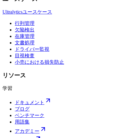
Ultralyticsユースケース
行列管理
欠陥検出
在庫管理
文書処理
ドライバー監視
目視検査
小売における損失防止
リソース
学習
ドキュメント
ブログ
ベンチマーク
用語集
アカデミー