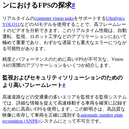
ンにおけるFPSの探求
#
リアルタイムの
computer vision tasks
をサポートする
Ultralytics
YOLO11
などのAIモデルを使用することで、高フレームレー
トのビデオを分析できます。このリアルタイム性能は、自動
運転、監視、ロボット工学などのアプリケーションにおいて
極めて重要であり、わずかな遅延でも重大なエラーにつなが
る可能性があります。
精度とパフォーマンスのために高いFPSが不可欠な、Vision
AIの実際のアプリケーションをいくつか紹介します。
監視およびセキュリティソリューションのための
より高いフレームレート
#
高速道路などの交通量の多いエリアを監視する監視システム
では、詳細な情報を捉えて高速移動する車両を確実に記録す
るために高高いFPSを使用します。この鮮明さは、高品質な
映像に依存して車両を正確に識別する
automatic number plate
recognition (ANPR)
システムにとって不可欠です。