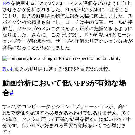
FPS
を使用することがパフォーマンス評価をどのように向上
させるかが分析されました。FPSを30から240に上げること
により、動きの鮮明さと物体追跡が大幅に向上しました。ス
パイク分析の精度も向上し、コーチは手の位置、ボールの接
触点、ジャンプのメカニクスをより正確に把握できるように
なりました。さらに、この研究では、FPSが高いほどモーシ
ョンブラーが軽減され、サーブや守備のリアクション分析が
容易になることがわかりました。
Fig 4.
動きの鮮明さに関する低FPSと高FPSの比較。
動画分析において低いFPSが有効な場
合
#
すべてのコンピュータビジョンアプリケーションが、高い
FPSで映像を記録する必要があるわけではありません。多く
の場合、タスクに応じて正確な結果を得るには低いFPSで十
分です。低いFPSが好まれる重要な領域をいくつか挙げま
す：