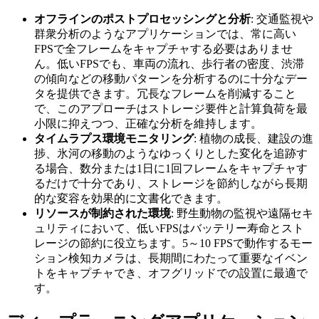
オフラインのポストプロセッシングと分析
: 交通監視や
群衆分析のようなアプリケーションでは、常に高い
FPSで全フレームをキャプチャする必要はありませ
ん。低いFPSでも、車両の流れ、歩行者の密度、渋滞
の傾向などの移動パターンを分析するのに十分なデー
タを提供できます。冗長なフレームを削減すること
で、このアプローチはストレージ要件と計算負荷を最
小限に抑えつつ、正確な分析を維持します。
タイムラプス環境モニタリング
: 植物の成長、建設の進
捗、氷河の移動のようなゆっくりとした変化を追跡す
る場合、数分または1日に1回フレームをキャプチャす
るだけで十分であり、ストレージを節約しながら長期
的な変容を効果的に文書化できます。
リソースが制約された環境
: 野生動物の監視や遠隔セキ
ュリティにおいて、低いFPSはバッテリー寿命とスト
レージの節約に役立ちます。5～10 FPSで動作するモー
ション検知カメラは、長期間にわたって重要なイベン
トをキャプチャでき、オフグリッドでの設置に最適で
す。