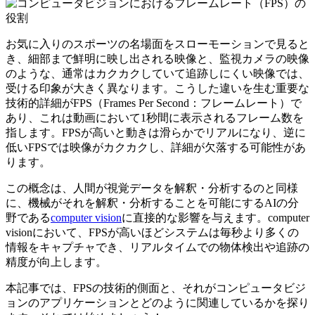
お気に入りのスポーツの名場面をスローモーションで見ると
き、細部まで鮮明に映し出される映像と、監視カメラの映像
のような、通常はカクカクしていて追跡しにくい映像では、
受ける印象が大きく異なります。こうした違いを生む重要な
技術的詳細がFPS（Frames Per Second：フレームレート）で
あり、これは動画において1秒間に表示されるフレーム数を
指します。FPSが高いと動きは滑らかでリアルになり、逆に
低いFPSでは映像がカクカクし、詳細が欠落する可能性があ
ります。
この概念は、人間が視覚データを解釈・分析するのと同様
に、機械がそれを解釈・分析することを可能にするAIの分
野である
computer vision
に直接的な影響を与えます。computer
visionにおいて、FPSが高いほどシステムは毎秒より多くの
情報をキャプチャでき、リアルタイムでの物体検出や追跡の
精度が向上します。
本記事では、FPSの技術的側面と、それがコンピュータビジ
ョンのアプリケーションとどのように関連しているかを探り