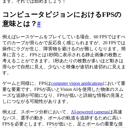
ます。それでは始めましょう！
コンピュータビジョンにおけるFPSの
意味とは？
#
例えばレースゲームをプレイしている場合、60 FPSではすべ
てのカーブが滑らかで反応良く感じられますが、20 FPSでは
操作にラグが生じ、障害物を避けるのが難しくなります。簡
単に言うと、FPSとは1秒間に表示される静止画像の枚数と
考えることができます。1秒あたりの枚数が多いほど動きは
滑らかで自然に見え、少ないと映像が途切れ途切れに見えま
す。
ゲームと同様に、FPSは
computer vision applications
において重
要な要素です。FPSが高いとVision AIを使用した物体のスム
ーズな追跡が可能になり、FPSが低いと詳細な情報の見落と
しにつながる可能性があります。
例えば、スポーツ分析において、
AI-powered cameras
は高速
なパス、選手の動き、ボールの軌道を追跡するために高い
FPSを必要とします。FPSが低いと、足とボールの重要な接