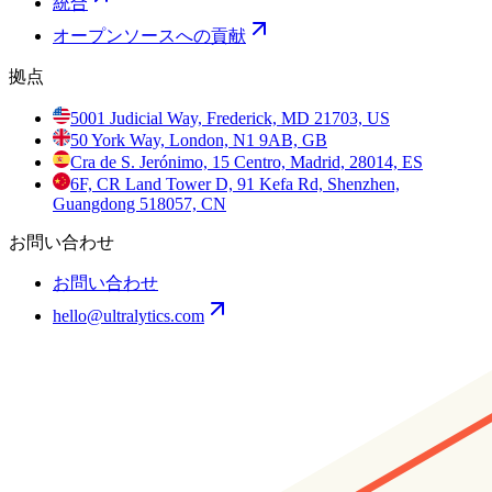
統合
オープンソースへの貢献
拠点
5001 Judicial Way, Frederick, MD 21703, US
50 York Way, London, N1 9AB, GB
Cra de S. Jerónimo, 15 Centro, Madrid, 28014, ES
6F, CR Land Tower D, 91 Kefa Rd, Shenzhen,
Guangdong 518057, CN
お問い合わせ
お問い合わせ
hello@ultralytics.com