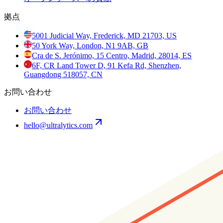
拠点
5001 Judicial Way, Frederick, MD 21703, US
50 York Way, London, N1 9AB, GB
Cra de S. Jerónimo, 15 Centro, Madrid, 28014, ES
6F, CR Land Tower D, 91 Kefa Rd, Shenzhen,
Guangdong 518057, CN
お問い合わせ
お問い合わせ
hello@ultralytics.com