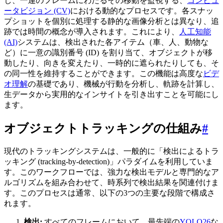
し、一連のフレームにわたるその移動を監視する、
コンピュ
ータビジョン (CV)
における動的なプロセスです。各スナッ
プショットを個別に処理する静的な画像分析とは異なり、追
跡では時間の概念が導入されます。これにより、
人工知能
(AI)
システムは、検出された各アイテム（車、人、動物な
ど）に一意の識別番号 (ID) を割り当て、オブジェクトが移
動したり、向きを変えたり、一時的に遮られたりしても、そ
の同一性を維持することができます。この機能は高度な
ビデ
オ理解
の基礎であり、機械が行動を分析し、軌跡を計算し、
生データから実用的なインサイトを引き出すことを可能にし
ます。
オブジェクトトラッキングの仕組み
#
現代のトラッキングシステムは、一般的に「検出によるトラ
ッキング (tracking-by-detection)」パラダイムを利用していま
す。このワークフローでは、強力な検出モデルと専門的なア
ルゴリズムを組み合わせて、時系列で検出結果を関連付けま
す。このプロセスは通常、以下の3つの主要な段階で構成さ
れます。
検出:
すべてのフレームにおいて、最先端の
YOLO26
な