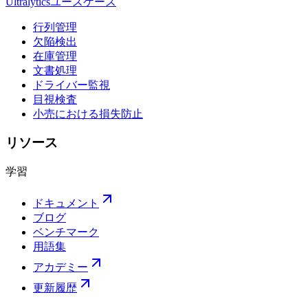
Ultralyticsユースケース
行列管理
欠陥検出
在庫管理
文書処理
ドライバー監視
目視検査
小売における損失防止
リソース
学習
ドキュメント
ブログ
ベンチマーク
用語集
アカデミー
更新履歴