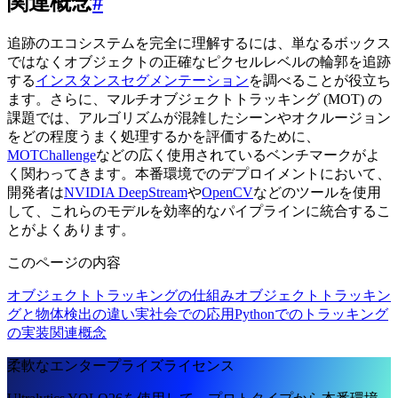
関連概念
#
追跡のエコシステムを完全に理解するには、単なるボックス
ではなくオブジェクトの正確なピクセルレベルの輪郭を追跡
する
インスタンスセグメンテーション
を調べることが役立ち
ます。さらに、マルチオブジェクトトラッキング (MOT) の
課題では、アルゴリズムが混雑したシーンやオクルージョン
をどの程度うまく処理するかを評価するために、
MOTChallenge
などの広く使用されているベンチマークがよ
く関わってきます。本番環境でのデプロイメントにおいて、
開発者は
NVIDIA DeepStream
や
OpenCV
などのツールを使用
して、これらのモデルを効率的なパイプラインに統合するこ
とがよくあります。
このページの内容
オブジェクトトラッキングの仕組み
オブジェクトトラッキン
グと物体検出の違い
実社会での応用
Pythonでのトラッキング
の実装
関連概念
柔軟なエンタープライズライセンス