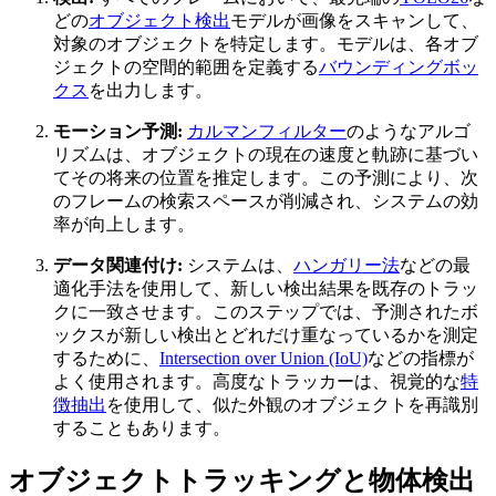
どの
オブジェクト検出
モデルが画像をスキャンして、
対象のオブジェクトを特定します。モデルは、各オブ
ジェクトの空間的範囲を定義する
バウンディングボッ
クス
を出力します。
モーション予測:
カルマンフィルター
のようなアルゴ
リズムは、オブジェクトの現在の速度と軌跡に基づい
てその将来の位置を推定します。この予測により、次
のフレームの検索スペースが削減され、システムの効
率が向上します。
データ関連付け:
システムは、
ハンガリー法
などの最
適化手法を使用して、新しい検出結果を既存のトラッ
クに一致させます。このステップでは、予測されたボ
ックスが新しい検出とどれだけ重なっているかを測定
するために、
Intersection over Union (IoU)
などの指標が
よく使用されます。高度なトラッカーは、視覚的な
特
徴抽出
を使用して、似た外観のオブジェクトを再識別
することもあります。
オブジェクトトラッキングと物体検出