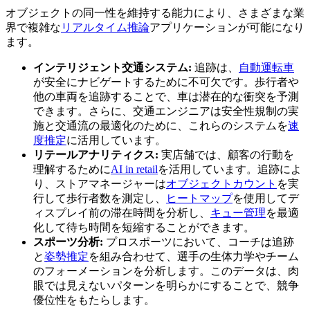
オブジェクトの同一性を維持する能力により、さまざまな業
界で複雑な
リアルタイム推論
アプリケーションが可能になり
ます。
インテリジェント交通システム:
追跡は、
自動運転車
が安全にナビゲートするために不可欠です。歩行者や
他の車両を追跡することで、車は潜在的な衝突を予測
できます。さらに、交通エンジニアは安全性規制の実
施と交通流の最適化のために、これらのシステムを
速
度推定
に活用しています。
リテールアナリティクス:
実店舗では、顧客の行動を
理解するために
AI in retail
を活用しています。追跡によ
り、ストアマネージャーは
オブジェクトカウント
を実
行して歩行者数を測定し、
ヒートマップ
を使用してデ
ィスプレイ前の滞在時間を分析し、
キュー管理
を最適
化して待ち時間を短縮することができます。
スポーツ分析:
プロスポーツにおいて、コーチは追跡
と
姿勢推定
を組み合わせて、選手の生体力学やチーム
のフォーメーションを分析します。このデータは、肉
眼では見えないパターンを明らかにすることで、競争
優位性をもたらします。