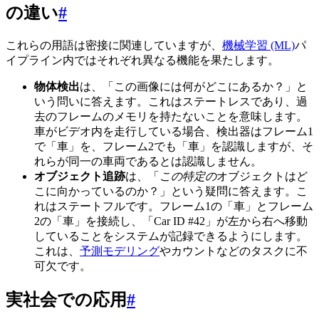
の違い
#
これらの用語は密接に関連していますが、
機械学習 (ML)
パ
イプライン内ではそれぞれ異なる機能を果たします。
物体検出
は、「この画像には何がどこにあるか？」と
いう問いに答えます。これはステートレスであり、過
去のフレームのメモリを持たないことを意味します。
車がビデオ内を走行している場合、検出器はフレーム1
で「車」を、フレーム2でも「車」を認識しますが、そ
れらが同一の車両であるとは認識しません。
オブジェクト追跡
は、「
この特定の
オブジェクトはど
こに向かっているのか？」という疑問に答えます。こ
れはステートフルです。フレーム1の「車」とフレーム
2の「車」を接続し、「Car ID #42」が左から右へ移動
していることをシステムが記録できるようにします。
これは、
予測モデリング
やカウントなどのタスクに不
可欠です。
実社会での応用
#