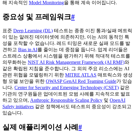
해 지속적인
Model Monitoring
을 통해 계속 이어집니다.
중요성 및 프레임워크
#
표준
Deep Learning (DL)
테스트는 종종 이진 통과/실패 메트릭
이 있는 알려진 데이터셋에 의존하지만, 이는 AI의 동적인 특
성을 포착할 수 없습니다. 레드 티밍은 새로운 실패 모드를 발
견하고
Bias in AI
를 줄이는 데 중점을 둡니다. 업계 리더들은
스트레스 상황에서 시스템을 평가하기 위해 적대적 테스트를
의무화하는
NIST AI Risk Management Framework (AI RMF)
와
같은 확립된 지침을 준수합니다. 그 외의 주요 리소스에는 AI
관련 위협을 모델링하기 위한
MITRE ATLAS
매트릭스와 생성
형 모델 보안을 위한
OWASP GenAI Red Teaming Guide
가 있습
니다.
Center for Security and Emerging Technology (CSET)
같은
기관의 연구원들은 업데이트된 모범 사례를 지속적으로 발표
하고 있으며,
Anthropic Responsible Scaling Policy
및
OpenAI
Safety initiatives
같은 정책에서도 테스트의 중요성이 강조되고
있습니다.
실제 애플리케이션 사례
#