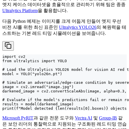
엣지 케이스 데이터셋을 효율적으로 관리하기 위해 팀은 종종
Ultralytics Platform
을 활용합니다.
다음 Python 예제는 이미지를 크게 어둡게 만들어 엣지 우선
비전 AI를 위한 최신 표준인
Ultralytics YOLO26
의 복원력을 테
스트하는 기본 레드 티밍 시뮬레이션을 보여줍니다.
import cv2

from ultralytics import YOLO

# Load the Ultralytics YOLO26 model for vision AI red t
model = YOLO("yolo26n.pt")

# Simulate an adversarial/edge-case condition by severe
image = cv2.imread("image.jpg")

darkened_image = cv2.convertScaleAbs(image, alpha=0.3, 
# Evaluate if the model's predictions fail or remain ro
results = model(darkened_image)

print(f"Model detected {len(results[0].boxes)} objects 
Microsoft PyRIT
과 같은 전문 도구와
Vectra AI
및
Group-IB
같
은 보안 리더의 통찰력으로 지원되는 구조화된 레드 티밍 연습