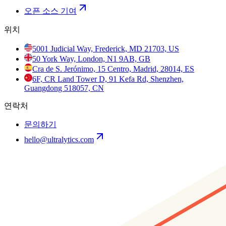
오픈 소스 기여
위치
5001 Judicial Way, Frederick, MD 21703, US
50 York Way, London, N1 9AB, GB
Cra de S. Jerónimo, 15 Centro, Madrid, 28014, ES
6F, CR Land Tower D, 91 Kefa Rd, Shenzhen,
Guangdong 518057, CN
연락처
문의하기
hello@ultralytics.com