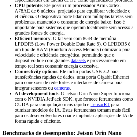
CPU potente
: Ele possui um processador Arm Cortex-
A78AE de 6 núcleos, projetado para equilibrar velocidade e
eficiência. O dispositivo pode lidar com múltiplas tarefas sem
problemas, mantendo o consumo de energia baixo. Isso é
importante para sistemas que operam localmente sem acesso a
grandes fontes de energia.
Efficient memory
: O kit vem com 8GB de memória
LPDDR5 (Low Power Double Data Rate 5). O LPDDR5 é
um tipo de RAM (Random Access Memory) otimizado para
velocidade e eficiência energética, permitindo que o
dispositivo lide com grandes
datasets
e processamento em
tempo real sem consumir energia excessiva.
Connectivity options
: Ele inclui portas USB 3.2 para
transferências rápidas de dados, uma porta Gigabit Ethernet
para conexões de rede fortes e interfaces de câmera para
integrar sensores ou
cameras
.
AI development tools
: O Jetson Orin Nano Super funciona
com o NVIDIA JetPack SDK, que fornece ferramentas como
CUDA para computação mais rápida e
TensorRT
para
otimizar modelos de IA. Estas ferramentas tornam mais fácil
para os desenvolvedores criar e implantar aplicações de IA de
forma rápida e eficiente.
Benchmarks de desempenho: Jetson Orin Nano