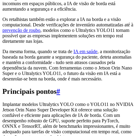
incomuns em espaços públicos, a IA de visão de borda está
aumentando a segurança e a eficiência.
Os retalhistas também estão a explorar a IA na borda e a visão
computacional. Desde verificações de inventário automatizadas até à
prevenção de roubo
, modelos como o Ultralytics YOLO11 tornam
possível que as empresas implementem soluções em tempo real
diretamente nas lojas.
Da mesma forma, quando se trata de
IA em saúde
, a monitorização
baseada na borda garante a segurança do paciente, deteta anomalias
e mantém a conformidade - tudo sem atrasos causados pela
dependência da nuvem. Com ferramentas como o Jetson Orin Nano
Super e o Ultralytics YOLO11, o futuro da visão em IA está a
desenrolar-se bem na borda, onde é mais necessário.
Principais pontos
#
Implantar modelos Ultralytics YOLO como o YOLO11 no NVIDIA
Jetson Orin Nano Super Developer Kit oferece uma solução
confiável e eficiente para aplicações de IA de borda. Com um
desempenho robusto de GPU, suporte perfeito para PyTorch,
ONNX e TensorRT, além de benchmarks impressionantes, é muito
adequado para tarefas de visão computacional em tempo real, como