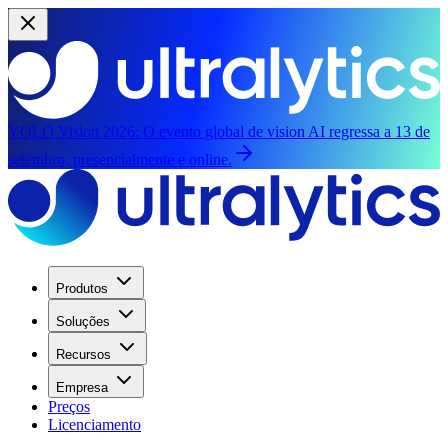
YOLO Vision 2026:
O evento global de vision AI regressa a 13 de
setembro, presencialmente e online.
Produtos
Soluções
Recursos
Empresa
Preços
Licenciamento