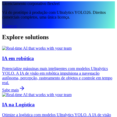
Licenciamento corporativo flexível
Vá do protótipo à produção com Ultralytics YOLO26. Direitos
comerciais completos, uma única licença.
Começar
Explore solutions
IA em robótica
Potencialize máquinas mais inteligentes com modelos Ultralytics
YOLO. A IA de visão em robótica impulsiona a navegação
autônoma, percepção, rastreamento de objetos e controle em tempo
real.
Sabe mais
IA na Logística
Otimize a logística com modelos Ultralytics YOLO. A IA de visão