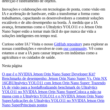
detecção e rastreamento de objetos.
Inovações e colaborações em tecnologias de ponta, como visão em
IA e aceleração de hardware, estão a transformar a forma como
trabalhamos, capacitando os desenvolvedores a construir soluções
escaláveis e de alto desempenho na borda. À medida que a IA
avança, ferramentas como o Ultralytics YOLO11 e o Jetson Orin
Nano Super estão a tornar mais fácil do que nunca dar vida a
soluções inteligentes em tempo real.
Curioso sobre IA? Visita o nosso
GitHub repository
para explorar as
nossas contribuições e envolver-te com
our community
. Vê como
estamos a usar a IA para causar impacto em indústrias como a
agricultura e os cuidados de saúde.
Nesta página
O que é o NVIDIA Jetson Orin Nano Super Developer Kit?
Benchmarks de desempenho: Jetson Orin Nano Super Vs. Orin NX
16GB
Ultralytics YOLO11 com Jetson Orin Nano Super: Trazendo
IA de visão para a borda
Realizando benchmark do Ultralytics
YOLO11 no NVIDIA Jetson Orin Nano Super
Coloca a mão na
massa com o Ultralytics YOLO11 e o NVIDIA Jetson Orin Nano
Super
Aplicações do Ultralytics YOLO11 no NVIDIA Jetson Orin
Nano Super
Principais pontos