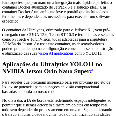
Para aqueles que procuram uma integração mais rápida e perfeita, o
container Docker atualizado do JetPack 6 é a solução ideal. Um
container Docker é um ambiente leve e portátil que inclui todas as
ferramentas e dependências necessárias para executar um software
específico.
O container da Ultralytics, otimizado para o JetPack 6.1, vem pré-
carregado com CUDA 12.6, TensorRT 10.3 e ferramentas essenciais
como PyTorch e TorchVision, todas adaptadas para a arquitetura
ARM64 do Jetson. Ao usar este container, os desenvolvedores
podem poupar tempo na configuração e concentrar-se na construção
e otimização das suas
vision AI applications
com o YOLO11.
Aplicações do Ultralytics YOLO11 no
NVIDIA Jetson Orin Nano Super
#
Para aqueles que procuram inspiração para seu próximo projeto de
IA, existe potencial para aplicações de visão computacional
baseadas na borda ao nosso redor.
No dia a dia, a IA de borda está redefinindo espaços inteligentes ao
permitir que sistemas detectem e rastreiem objetos em tempo real,
tudo sem depender do processamento em nuvem. Seja monitorando
o tráfego em uma cidade movimentada ou identificando atividades