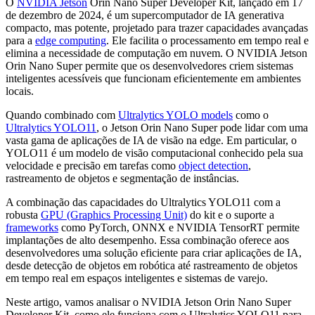
O
NVIDIA Jetson
Orin Nano Super Developer Kit, lançado em 17
de dezembro de 2024, é um supercomputador de IA generativa
compacto, mas potente, projetado para trazer capacidades avançadas
para a
edge computing
. Ele facilita o processamento em tempo real e
elimina a necessidade de computação em nuvem. O NVIDIA Jetson
Orin Nano Super permite que os desenvolvedores criem sistemas
inteligentes acessíveis que funcionam eficientemente em ambientes
locais.
Quando combinado com
Ultralytics YOLO models
como o
Ultralytics YOLO11
, o Jetson Orin Nano Super pode lidar com uma
vasta gama de aplicações de IA de visão na edge. Em particular, o
YOLO11 é um modelo de visão computacional conhecido pela sua
velocidade e precisão em tarefas como
object detection
,
rastreamento de objetos e segmentação de instâncias.
A combinação das capacidades do Ultralytics YOLO11 com a
robusta
GPU (Graphics Processing Unit)
do kit e o suporte a
frameworks
como PyTorch, ONNX e NVIDIA TensorRT permite
implantações de alto desempenho. Essa combinação oferece aos
desenvolvedores uma solução eficiente para criar aplicações de IA,
desde detecção de objetos em robótica até rastreamento de objetos
em tempo real em espaços inteligentes e sistemas de varejo.
Neste artigo, vamos analisar o NVIDIA Jetson Orin Nano Super
Developer Kit, como ele funciona com o Ultralytics YOLO11 para