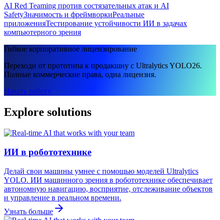
AI Red Teaming против состязательных атак и AI
Safety
Значимость и фреймворки
Реальные
приложения
Тестирование устойчивости ИИ в задачах
компьютерного зрения
Гибкое корпоративное лицензирование
Переходи от прототипа к продакшну с Ultralytics YOLO26.
Полные коммерческие права, одна лицензия.
Начать работу
Explore solutions
ИИ в робототехнике
Делай свои машины умнее с помощью моделей Ultralytics
YOLO. ИИ машинного зрения в робототехнике обеспечивает
автономную навигацию, восприятие, отслеживание объектов
и управление в реальном времени.
Узнать больше