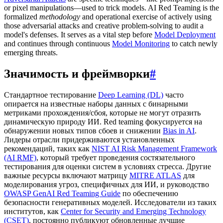
or pixel manipulations—used to trick models. AI Red Teaming is the
formalized
methodology
and operational exercise of actively using
those adversarial attacks and creative problem-solving to audit a
model's defenses. It serves as a vital step before
Model Deployment
and continues through continuous
Model Monitoring
to catch newly
emerging threats.
Значимость и фреймворки
#
Стандартное тестирование
Deep Learning (DL)
часто
опирается на известные наборы данных с бинарными
метриками прохождения/сбоя, которые не могут отразить
динамическую природу ИИ. Red teaming фокусируется на
обнаружении новых типов сбоев и снижении
Bias in AI
.
Лидеры отрасли придерживаются установленных
рекомендаций, таких как
NIST AI Risk Management Framework
(AI RMF)
, который требует проведения состязательного
тестирования для оценки систем в условиях стресса. Другие
важные ресурсы включают матрицу
MITRE ATLAS
для
моделирования угроз, специфичных для ИИ, и руководство
OWASP GenAI Red Teaming Guide
по обеспечению
безопасности генеративных моделей. Исследователи из таких
институтов, как
Center for Security and Emerging Technology
(CSET)
, постоянно публикуют обновленные лучшие