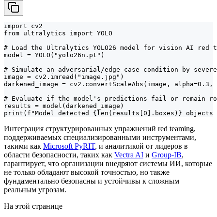
import cv2

from ultralytics import YOLO

# Load the Ultralytics YOLO26 model for vision AI red t
model = YOLO("yolo26n.pt")

# Simulate an adversarial/edge-case condition by severe
image = cv2.imread("image.jpg")

darkened_image = cv2.convertScaleAbs(image, alpha=0.3, 
# Evaluate if the model's predictions fail or remain ro
results = model(darkened_image)

print(f"Model detected {len(results[0].boxes)} objects 
Интеграция структурированных упражнений red teaming,
поддерживаемых специализированными инструментами,
такими как
Microsoft PyRIT
, и аналитикой от лидеров в
области безопасности, таких как
Vectra AI
и
Group-IB
,
гарантирует, что организации внедряют системы ИИ, которые
не только обладают высокой точностью, но также
фундаментально безопасны и устойчивы к сложным
реальным угрозам.
На этой странице