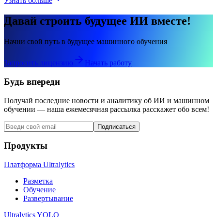
Узнать больше
Давай строить будущее ИИ вместе!
Начни свой путь в будущее машинного обучения
Запросить лицензию
Начать работу
Будь впереди
Получай последние новости и аналитику об ИИ и машинном
обучении — наша ежемесячная рассылка расскажет обо всем!
Подписаться
Продукты
Платформа Ultralytics
Разметка
Обучение
Развертывание
Ultralytics YOLO