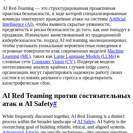
AI Red Teaming — это структурированная проактивная
практика безопасности, в ходе которой специализированные
команды имитируют враждебные атаки на системы
Artificial
Intelligence (AI)
, чтобы выявить скрытые уязвимости,
предвзятость и риски безопасности до того, как они попадут в
продакшн. Изначально заимствованный из традиционной
кибербезопасности, подход AI red teaming эволюционировал,
чтобы учитывать уникальные вероятностные поведения и
огромные поверхности атак современных моделей
Machine
Learning (ML)
, таких как
Large Language Models (LLMs)
и
сложные сети
Computer Vision (CV)
. Подвергая модели
интенсивному анализу крайних случаев (edge cases),
организации могут гарантировать надежную работу своих
систем в условиях реального стресса и предотвратить
катастрофические сбои.
AI Red Teaming против состязательных
атак и AI Safety
#
While frequently discussed together, AI Red Teaming is a distinct
process within the broader landscape of
AI Safety
. AI Safety is the
overarching goal of building reliable, ethical, and aligned systems.
Adversarial Attacks
are specific techniques—like prompt injections