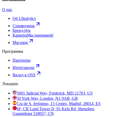
О нас
Об Ultralytics
Справочник
Бренд-бук
Карьера
Мы нанимаем!
Магазин
Программы
Партнеры
Интеграции
Вклад в OSS
Локации
5001 Judicial Way, Frederick, MD 21703, US
50 York Way, London, N1 9AB, GB
Cra de S. Jerónimo, 15 Centro, Madrid, 28014, ES
6F, CR Land Tower D, 91 Kefa Rd, Shenzhen,
Guangdong 518057, CN