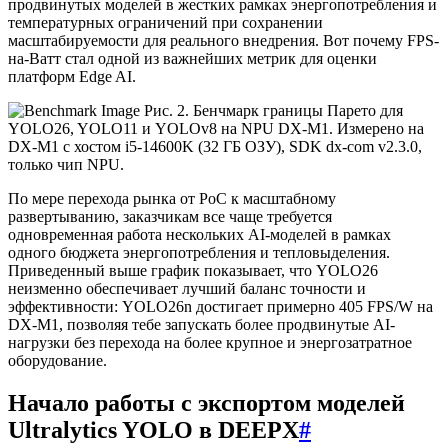
продвинутых моделей в жестких рамках энергопотребления и
температурных ограничений при сохранении
масштабируемости для реального внедрения. Вот почему FPS-
на-Ватт стал одной из важнейших метрик для оценки
платформ Edge AI.
Рис. 2. Бенчмарк границы Парето для
YOLO26, YOLO11 и YOLOv8 на NPU DX-M1. Измерено на
DX-M1 с хостом i5-14600K (32 ГБ ОЗУ), SDK dx-com v2.3.0,
только чип NPU.
По мере перехода рынка от PoC к масштабному
развертыванию, заказчикам все чаще требуется
одновременная работа нескольких AI-моделей в рамках
одного бюджета энергопотребления и тепловыделения.
Приведенный выше график показывает, что YOLO26
неизменно обеспечивает лучший баланс точности и
эффективности: YOLO26n достигает примерно 405 FPS/W на
DX-M1, позволяя тебе запускать более продвинутые AI-
нагрузки без перехода на более крупное и энергозатратное
оборудование.
Начало работы с экспортом моделей
Ultralytics YOLO в DEEPX
#