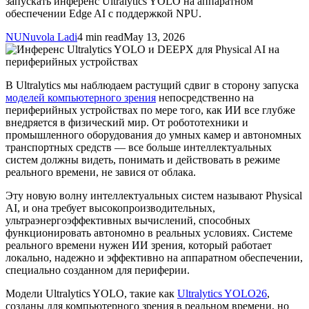
запускать инференс Ultralytics YOLO на аппаратном
обеспечении Edge AI с поддержкой NPU.
NU
Nuvola Ladi
4 min read
May 13, 2026
В Ultralytics мы наблюдаем растущий сдвиг в сторону запуска
моделей компьютерного зрения
непосредственно на
периферийных устройствах по мере того, как ИИ все глубже
внедряется в физический мир. От робототехники и
промышленного оборудования до умных камер и автономных
транспортных средств — все больше интеллектуальных
систем должны видеть, понимать и действовать в режиме
реального времени, не завися от облака.
Эту новую волну интеллектуальных систем называют Physical
AI, и она требует высокопроизводительных,
ультраэнергоэффективных вычислений, способных
функционировать автономно в реальных условиях. Системе
реального времени нужен ИИ зрения, который работает
локально, надежно и эффективно на аппаратном обеспечении,
специально созданном для периферии.
Модели Ultralytics YOLO, такие как
Ultralytics YOLO26
,
созданы для компьютерного зрения в реальном времени, но