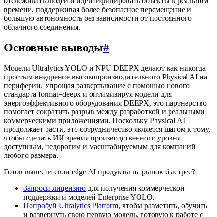
отслеживать людей и идентифицировать объекты в реальном
времени, поддерживая более безопасное перемещение и
большую автономность без зависимости от постоянного
облачного соединения.
Основные выводы
#
Модели Ultralytics YOLO и NPU DEEPX делают как никогда
простым внедрение высокопроизводительного Physical AI на
периферии. Упрощая развертывание с помощью нового
стандарта format=deepx и оптимизируя модели для
энергоэффективного оборудования DEEPX, это партнерство
помогает сократить разрыв между разработкой и реальными
коммерческими приложениями. Поскольку Physical AI
продолжает расти, это сотрудничество является шагом к тому,
чтобы сделать ИИ зрения производственного уровня
доступным, недорогим и масштабируемым для компаний
любого размера.
Готов вывести свои edge AI продукты на рынок быстрее?
Запроси лицензию
для получения коммерческой
поддержки и моделей Enterprise YOLO.
Попробуй Ultralytics Platform
, чтобы разметить, обучить
и развернуть свою первую модель, готовую к работе с