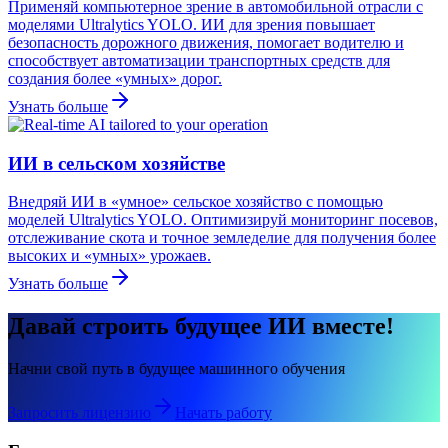
Применяй компьютерное зрение в автомобильной отрасли с
моделями Ultralytics YOLO. ИИ для зрения повышает
безопасность дорожного движения, помогает водителю и
способствует автоматизации транспортных средств для
создания более «умных» дорог.
Узнать больше
ИИ в сельском хозяйстве
Внедряй ИИ в «умное» сельское хозяйство с помощью
моделей Ultralytics YOLO. Оптимизируй мониторинг посевов,
отслеживание скота и точное земледелие для получения более
высоких и «умных» урожаев.
Узнать больше
Давай строить будущее ИИ вместе!
Начни свой путь в будущее машинного обучения
Запросить лицензию
Начать работу