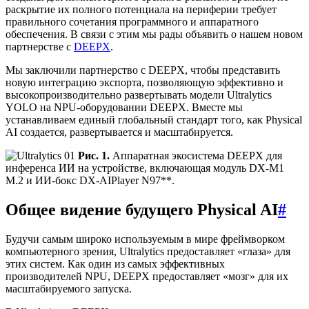
раскрытие их полного потенциала на периферии требует
правильного сочетания программного и аппаратного
обеспечения. В связи с этим мы рады объявить о нашем новом
партнерстве с
DEEPX
.
Мы заключили партнерство с DEEPX, чтобы представить
новую интеграцию экспорта, позволяющую эффективно и
высокопроизводительно развертывать модели Ultralytics
YOLO на NPU-оборудовании DEEPX. Вместе мы
устанавливаем единый глобальный стандарт того, как Physical
AI создается, развертывается и масштабируется.
Рис. 1.
Аппаратная экосистема DEEPX для
инференса ИИ на устройстве, включающая модуль DX-M1
M.2 и ИИ-бокс DX-AIPlayer N97**.
Общее видение будущего Physical AI
#
Будучи самым широко используемым в мире фреймворком
компьютерного зрения, Ultralytics предоставляет «глаза» для
этих систем. Как один из самых эффективных
производителей NPU, DEEPX предоставляет «мозг» для их
масштабируемого запуска.