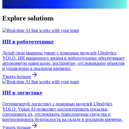
Начать работу
Explore solutions
ИИ в робототехнике
Делай свои машины умнее с помощью моделей Ultralytics
YOLO. ИИ машинного зрения в робототехнике обеспечивает
автономную навигацию, восприятие, отслеживание объектов
и управление в реальном времени.
Узнать больше
ИИ в логистике
Оптимизируй логистику с помощью моделей Ultralytics
YOLO. Vision AI позволяет инспектировать посылки,
сортировать их, отслеживать транспортные средства и
контролировать безопасность на складе в реальном времени.
Узнать больше