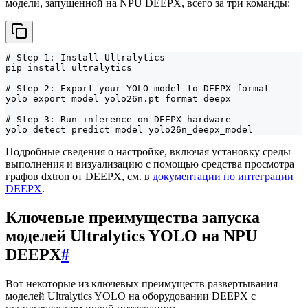
модели, запущенной на NPU DEEPX, всего за три команды:
# Step 1: Install Ultralytics

pip install ultralytics

# Step 2: Export your YOLO model to DEEPX format

yolo export model=yolo26n.pt format=deepx

# Step 3: Run inference on DEEPX hardware

yolo detect predict model=yolo26n_deepx_model
Подробные сведения о настройке, включая установку среды
выполнения и визуализацию с помощью средства просмотра
графов dxtron от DEEPX, см. в
документации по интеграции
DEEPX
.
Ключевые преимущества запуска
моделей Ultralytics YOLO на NPU
DEEPX
#
Вот некоторые из ключевых преимуществ развертывания
моделей Ultralytics YOLO на оборудовании DEEPX с