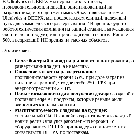
В Ultralytics и DEEPX мы верим в доступность,
производительность и дизайн, ориентированный на
разработчика, и это движет нами. Объединяя экосистемы
Ultralytics и DEEPX, мы предоставляем единый, надежный
путь для коммерческого развертывания ИИ зрения, будь то
робототехническая компания на ранней стадии, выпускающая
свой первый продукт, или производитель из списка Fortune
500, внедряющий ИИ зрения на тысячах объектов.
Это означает:
Более быстрый вывод на рынок:
от аннотирования до
развертывания за дни, а не месяцы.
Снижение затрат на развертывание:
производительность уровня GPU при доле затрат на
питание и кремний, что дает тебе 250+ FPS при
энергопотреблении 2-4 Вт.
Новые возможности для получения дохода:
создавай и
поставляй edge AI продукты, которые раньше были
экономически невыгодными.
Масштабируемость с заделом на будущее:
специальный CI/CD конвейер гарантирует, что каждый
новый релиз Ultralytics работает «из коробки» с
оборудованием DEEPX при поддержке многолетних
обязательств DEEPX по поставкам.