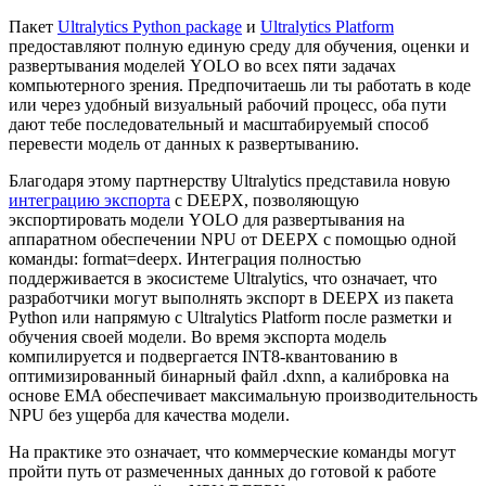
Пакет
Ultralytics Python package
и
Ultralytics Platform
предоставляют полную единую среду для обучения, оценки и
развертывания моделей YOLO во всех пяти задачах
компьютерного зрения. Предпочитаешь ли ты работать в коде
или через удобный визуальный рабочий процесс, оба пути
дают тебе последовательный и масштабируемый способ
перевести модель от данных к развертыванию.
Благодаря этому партнерству Ultralytics представила новую
интеграцию экспорта
с DEEPX, позволяющую
экспортировать модели YOLO для развертывания на
аппаратном обеспечении NPU от DEEPX с помощью одной
команды: format=deepx. Интеграция полностью
поддерживается в экосистеме Ultralytics, что означает, что
разработчики могут выполнять экспорт в DEEPX из пакета
Python или напрямую с Ultralytics Platform после разметки и
обучения своей модели. Во время экспорта модель
компилируется и подвергается INT8-квантованию в
оптимизированный бинарный файл .dxnn, а калибровка на
основе EMA обеспечивает максимальную производительность
NPU без ущерба для качества модели.
На практике это означает, что коммерческие команды могут
пройти путь от размеченных данных до готовой к работе