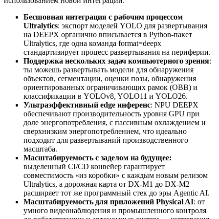
использованием новой интеграции:
Бесшовная интеграция с рабочим процессом
Ultralytics
: экспорт моделей YOLO для развертывания
на DEEPX органично вписывается в Python-пакет
Ultralytics, где одна команда format=deepx
стандартизирует процесс развертывания на периферии.
Поддержка нескольких задач компьютерного зрения
:
ты можешь развертывать модели для обнаружения
объектов, сегментации, оценки позы, обнаружения
ориентированных ограничивающих рамок (OBB) и
классификации в YOLOv8, YOLO11 и YOLO26.
Ультраэффективный edge инференс
: NPU DEEPX
обеспечивают производительность уровня GPU при
доле энергопотребления, с пассивным охлаждением и
сверхнизким энергопотреблением, что идеально
подходит для развертываний производственного
масштаба.
Масштабируемость с заделом на будущее:
выделенный CI/CD конвейер гарантирует
совместимость «из коробки» с каждым новым релизом
Ultralytics, а дорожная карта от DX-M1 до DX-M2
расширяет тот же программный стек до эры Agentic AI.
Масштабируемость для приложений Physical AI
: от
умного видеонаблюдения и промышленного контроля