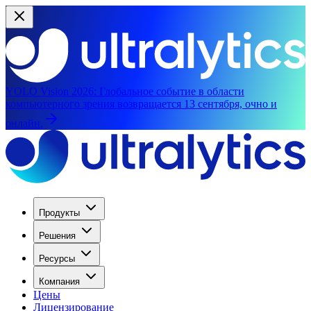
YOLO Vision 2026:
Глобальное событие в области
компьютерного зрения возвращается 13 сентября, очно и
онлайн.
Продукты
Решения
Ресурсы
Компания
Цены
Лицензирование