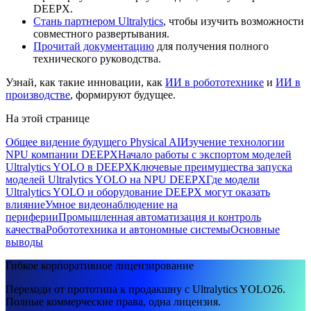
DEEPX.
Стань партнером Ultralytics
, чтобы изучить возможности
совместного развертывания.
Прочитай документацию
для получения полного
технического руководства.
Узнай, как такие инновации, как
ИИ в робототехнике
и
ИИ в
производстве
, формируют будущее.
На этой странице
Общее видение будущего Physical AI
Изучение технологии
NPU компании DEEPX
Начало работы с экспортом моделей
Ultralytics YOLO в DEEPX
Ключевые преимущества запуска
моделей Ultralytics YOLO на NPU DEEPX
Где модели
Ultralytics YOLO и оборудование DEEPX могут оказать
влияние
Умное видеонаблюдение на
периферии
Промышленная автоматизация и контроль
качества
Робототехника и автономные системы
Основные
выводы
Гибкое корпоративное лицензирование
Переходи от прототипа к продакшну с Ultralytics YOLO26.
Полные коммерческие права, одна лицензия.