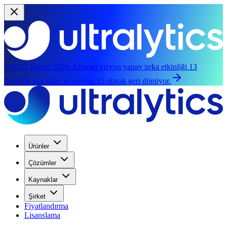
YOLO Vision 2026:
Küresel vizyon yapay zeka etkinliği 13
Eylül'de yüz yüze ve çevrim içi olarak geri dönüyor.
Ürünler
Çözümler
Kaynaklar
Şirket
Fiyatlandırma
Lisanslama