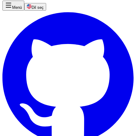
Menü
Dil seç