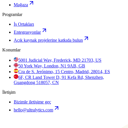
Mağaza
Programlar
İş Ortakları
Entegrasyonlar
Açık kaynak projelerine katkıda bulun
Konumlar
5001 Judicial Way, Frederick, MD 21703, US
50 York Way, London, N1 9AB, GB
Cra de S. Jerónimo, 15 Centro, Madrid, 28014, ES
6F, CR Land Tower D, 91 Kefa Rd, Shenzhen,
Guangdong 518057, CN
İletişim
Bizimle iletişime geç
hello@ultralytics.com