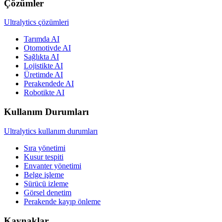
Çözümler
Ultralytics çözümleri
Tarımda AI
Otomotivde AI
Sağlıkta AI
Lojistikte AI
Üretimde AI
Perakendede AI
Robotikte AI
Kullanım Durumları
Ultralytics kullanım durumları
Sıra yönetimi
Kusur tespiti
Envanter yönetimi
Belge işleme
Sürücü izleme
Görsel denetim
Perakende kayıp önleme
Kaynaklar