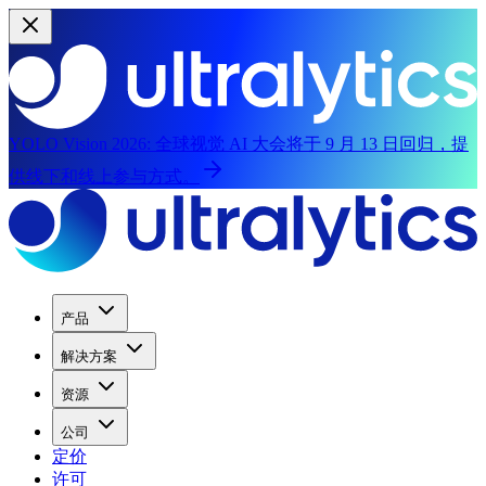
YOLO Vision 2026:
全球视觉 AI 大会将于 9 月 13 日回归，提
供线下和线上参与方式。
产品
解决方案
资源
公司
定价
许可