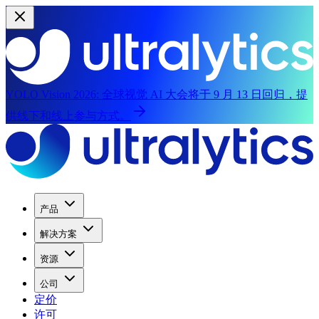
YOLO Vision 2026:
全球视觉 AI 大会将于 9 月 13 日回归，提
供线下和线上参与方式。
产品
解决方案
资源
公司
定价
许可