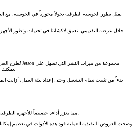
يمثل تطور الحوسبة الطرفية تحولاً محورياً في الحوسبة، مع ال
خلال عرضه التقديمي، تعمق لاكشانثا في تحديات وتطور الأجهزة 
تُطرح العديد 
.
المستخدمين النهائيين إجراء التحليلات التي يحتاجونها. إذا كنت مهتماً بمعرفة 
يعمل TensorRT كمحرك من الطراز الأول للاستنتاج على الأجهزة المدمجة. فهو يقوم بتقدير (Quantize) وتحسين نموذج Ultralytics YOLOv8، مما يعزز أداءه خصيصاً للأجهزة الطرفية.