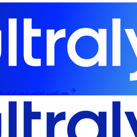
يعود الحدث العالمي لرؤية الذكاء الاصطناعي في 13 سبتمبر، حضورياً وعبر الإنترنت.