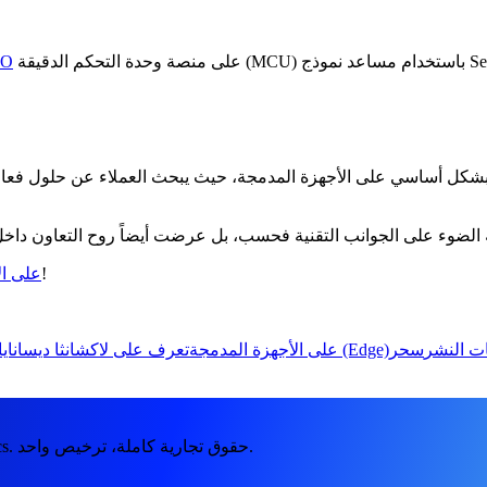
على منصة وحدة التحكم الدقيقة (MCU) باستخدام مساعد نموذج SenseGraph. هذه اللمحة عن مستقبل الذكاء الاصطناعي على الحافة
LO
اسي على الأجهزة المدمجة، حيث يبحث العملاء عن حلول فعالة من حيث التكلفة وبأقل 
الضوء على الجوانب التقنية فحسب، بل عرضت أيضاً روح التعاون داخ
!
شاهد محاضرة نشر
ات النشر
تطور الحوسبة الطرفية (Edge)
استعراض عملي: نشر Ultralytics YOLOv8 على الأجهزة المدمجة
تعرف على لاكشانثا ديسانايا
انتقل من النموذج الأولي إلى مرحلة الإنتاج مع YOLO26 من Ultralytics. حقوق تجارية كاملة، ترخيص واحد.