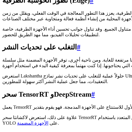
#
تطور الحوسبة الطرفية (Edge)
 الطرفية، يعزز هذا التطور المعالجة في الوقت الفعلي، ويقلل من زمن
متناول الجميع. وقد تناول جوانب تحسين أداء الأجهزة الطرفية، خاصة
لتطبيقات تحليلات الفيديو، مما مهد الطريق للحضور.
#
التغلب على تحديات النشر
ية أخرى، توفر الأجهزة المضمنة مثل سلسلة Jetson مجموعة من ميزات النشر التي تسهل على
استعرض Lakshantha حلولاً عملية للتغلب على تحديات نشر نماذج Ultralytics YOLOv8 على الأجهزة الطرفية (on-edge). بدءاً من تثبيت نظام التشغيل وحتى إعداد بيئة العمل، أزالت المحاضرة الغموض عن
التعقيدات، مما جعل عملية النشر أكثر سهولة للمطورين.
#
سحر TensorRT وDeepStream
علاوة على ذلك، استعرض لاكشانثا سحر TensorRT في تعزيز أداء الاستدلال وكفاءة تطبيقات التدفق المتعدد باستخدام DeepStream. وضحت العروض التنفيذية العملية قوة هذه الأدوات في تعظيم إمكانات نماذج
.
YOLO على
الأجهزة المضمنة