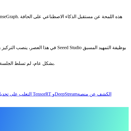
في هذا العصر، ينصب التركيز بشكل أس
الذكاء الاصطناعي، مما جعلها تجربة تنويرية لجميع الحاضرين.
بشكل عام، لم تسلط الجلسة 
الكشف عن منصة
سحر TensorRT وDeepStream
التغلب على تحدي