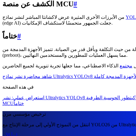
#
الكشف عن منصة MCU
YO
من الأبرزات الأخرى المثيرة عرض لاكشانثا المباشر لنشر نماذج
(edge AI) جعلت الجمهور متحمسًا لاستكشاف الإمكانيات.
#
ختاماً
قدر من الصيانة. تتميز الأجهزة المدمجة من Seeed Studio بوظيفة التمهيد المسبق
(preboot)، مما يسهل العمليات للمطورين والمستخدمين النهائيين.
ل
مجتمع
 نماذج Ultralytics YOLOv8 على الأجهزة المدمجة كاملة
في هذه الصفحة
كي
ختاماً
MCU
ترخيص مؤسسي مرن
ابدأ الآن