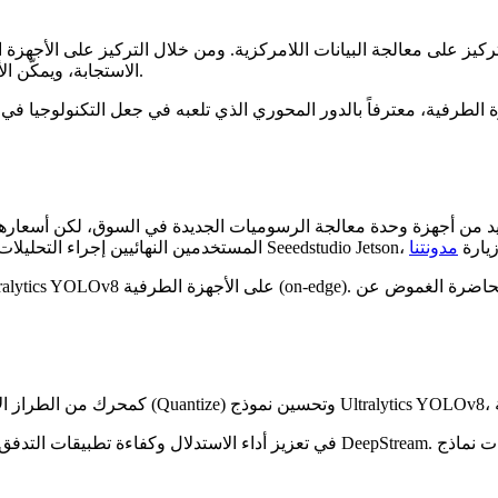
تركيز على معالجة البيانات اللامركزية. ومن خلال التركيز على الأجهزة
الاستجابة، ويمكّن الأجهزة المحلية من إنشاء أنظمة فعالة ومتجاوبة عبر مختلف الصناعات.
الطرفية، معترفاً بالدور المحوري الذي تلعبه في جعل التكنولوجيا في 
من أجهزة وحدة معالجة الرسوميات الجديدة في السوق، لكن أسعارها مرتفعة للغاية. ومن ناح
كيفية البدء في استخدام أجهزة Seeedstudio Jetson، يمكنك زيارة
مدونتنا