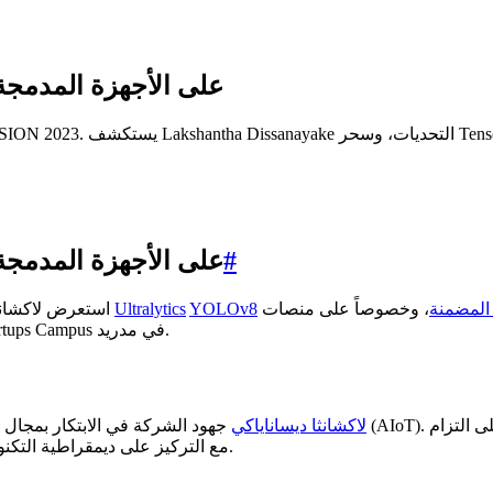
استعراض عملي: نشر Ultralytics YOLOv8 على الأجهزة المدمج
#
استعراض عملي: نشر Ultralytics YOLOv8 على الأجهزة المدمج
 المضمنة
، وخصوصاً على منصات NVIDIA Jetson ووحدات التحكم الدقيقة (MCU). دعنا
YOLOv8
Ultralytics
(YV23)، استعرض لاكشانثا ديساناياكي تعقيدات نشر نماذج
نتعمق في الرحلة المليئة بالرؤى التي شاركها في مقر Google for Startups Campus في مدريد.
لاكشانثا ديساناياكي
جهود الشركة في الابتكار بمجال إنترنت الأشياء الذكي (AIoT). أكدت محادثته على ا
ومزودي البرمجيات المستقلين (ISVs)، ومكاملي الأنظمة (SIs)، مع التركيز على ديمقراطية التكنولوجيا.