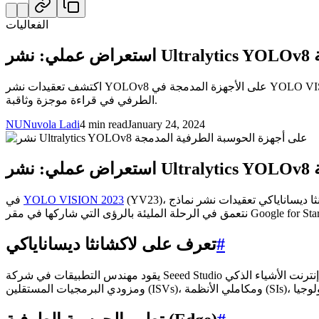
الفعاليات
ة
اكتشف تعقيدات نشر YOLOv8 على الأجهزة المدمجة في YOLO VISION 2023. يستكشف Lakshantha Dissanayake التحديات، وسحر TensorRT، وتطورات منصة MCU. اكشف عن مستقبل الذكاء الاصطناعي
الطرفي في قراءة موجزة وثاقبة.
NU
Nuvola Ladi
4 min read
January 24, 2024
ة
YOLO VISION 2023
في
#
تعرف على لاكشانثا ديساناياكي
لتزام Seeed Studio بتعزيز الشراكات مع المطورين،
يقود مهندس التطبيقات في شركة Seeed Studio