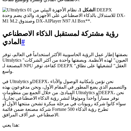
الشكل 1.
نظام الأجهزة البيئي من DEEPX
للاستدلال بالذكاء الاصطناعي على الأجهزة، والذي يضم وحدة DX-
M1 M.2 وصندوق DX-AIPlayer N97 AI Box**.
رؤية مشتركة لمستقبل الذكاء الاصطناعي
#
المادي
بصفتها إطار عمل الرؤية الحاسوبية الأكثر استخداماً في العالم، توفر
Ultralytics "العيون" لهذه الأنظمة. وبصفتها واحدة من أكثر الشركات
المصنعة لـ NPU كفاءة، توفر DEEPX "العقل" لتشغيلها على نطاق
واسع.
في Ultralytics وDEEPX، نحن نؤمن بإمكانية الوصول والأداء
والتصميم الذي يضع المطور في المقام الأول، ونحن مدفوعون بهذه
المبادئ. من خلال الجمع بين منظومات Ultralytics وDEEPX، نحن
نوفر مساراً واحداً وموثوقاً لنشر رؤية الذكاء الاصطناعي تجارياً،
سواء كانوا شركة روبوتات في مرحلة مبكرة تشحن منتجها الأول أو
شركة مصنعة ضمن قائمة Fortune 500 تطرح رؤية الذكاء
الاصطناعي عبر آلاف المرافق.
هذا يعني: