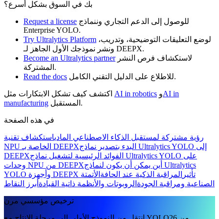
بك في السوق بشكل أسرع؟
للوصول إلى الدعم التجاري وننماذج
Request a license
Enterprise YOLO.
لوضع التعليقات التوضيحية، وتدريب،
Try Ultralytics Platform
ونشر نموذجك الأول الجاهز لـ DEEPX.
لاستكشاف فرص النشر
Become an Ultralytics partner
المشتركة.
للاطلاع على الدليل التقني الكامل.
Read the docs
AI in
و
AI in robotics
اكتشف كيف تشكل الابتكارات مثل
المستقبل.
manufacturing
في هذه الصفحة
رؤية مشتركة لمستقبل الذكاء الاصطناعي المادي
استكشاف تقنية
البدء بتصدير نماذج Ultralytics YOLO إلى
NPU الخاصة بـ DEEPX
الفوائد الرئيسية لتشغيل نماذج Ultralytics YOLO على
DEEPX
أين يمكن أن يكون لنماذج Ultralytics
وحدات NPU من DEEPX
YOLO وأجهزة DEEPX تأثير
المراقبة الذكية عند الحافة
الأتمتة
الصناعية ومراقبة الجودة
الروبوتات والأنظمة ذاتية القيادة
أبرز النقاط
ترخيص مؤسسي مرن
انتقل من النموذج الأولي إلى مرحلة الإنتاج مع YOLO26 من