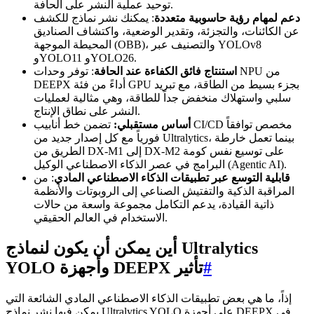
توحيد عملية النشر على الحافة.
دعم لمهام رؤية حاسوبية متعددة
: يمكنك نشر نماذج للكشف
عن الكائنات، والتجزئة، وتقدير الوضعية، واكتشاف الصناديق
المحيطة الموجهة (OBB)، والتصنيف عبر YOLOv8
وYOLO11 وYOLO26.
استنتاج فائق الكفاءة عند الحافة
: توفر وحدات NPU من
DEEPX أداءً من فئة GPU بجزء بسيط من الطاقة، مع تبريد
سلبي واستهلاك منخفض جداً للطاقة، وهي مثالية لعمليات
النشر على نطاق الإنتاج.
أساس مستقبلي:
تضمن خط أنابيب CI/CD مخصص توافقاً
فورياً مع كل إصدار جديد من Ultralytics، بينما تعمل خارطة
الطريق من DX-M1 إلى DX-M2 على توسيع نفس كومة
البرامج في عصر الذكاء الاصطناعي الوكيل (Agentic AI).
قابلية التوسع عبر تطبيقات الذكاء الاصطناعي المادي
: من
المراقبة الذكية والتفتيش الصناعي إلى الروبوتات والأنظمة
ذاتية القيادة، يدعم التكامل مجموعة واسعة من حالات
الاستخدام في العالم الحقيقي.
أين يمكن أن يكون لنماذج Ultralytics
#
YOLO وأجهزة DEEPX تأثير
إذاً، ما هي بعض تطبيقات الذكاء الاصطناعي المادي الشائعة التي
يمكن فيها نشر نماذج Ultralytics YOLO على أجهزة DEEPX في