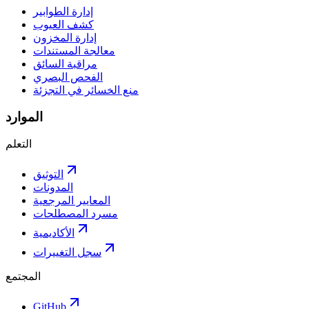
إدارة الطوابير
كشف العيوب
إدارة المخزون
معالجة المستندات
مراقبة السائق
الفحص البصري
منع الخسائر في التجزئة
الموارد
التعلم
التوثيق
المدونات
المعايير المرجعية
مسرد المصطلحات
الأكاديمية
سجل التغييرات
المجتمع
GitHub