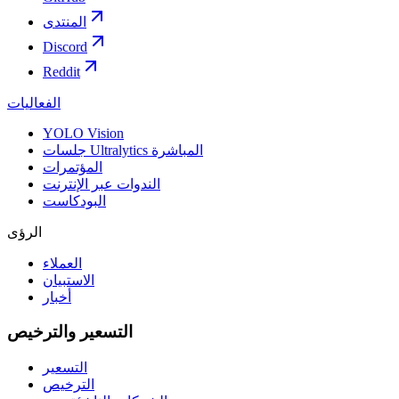
المنتدى
Discord
Reddit
الفعاليات
YOLO Vision
جلسات Ultralytics المباشرة
المؤتمرات
الندوات عبر الإنترنت
البودكاست
الرؤى
العملاء
الاستبيان
أخبار
التسعير والترخيص
التسعير
الترخيص