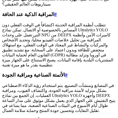
سيناريوهات العالم الحقيقي؟
#
المراقبة الذكية عند الحافة
تتطلب أنظمة المراقبة الحديثة اكتشافاً في الوقت الفعلي دون
المساس بالخصوصية أو الاتصال. تمكن نماذج Ultralytics YOLO
التي تعمل على وحدات NPU من DEEPX كاميرات الأمن وأنظمة
المراقبة من تحليل خلاصات الفيديو محلياً، وتحديد الأشخاص
والمركبات والنشاط غير المعتاد في الوقت الفعلي، مع استهلاك
منخفض للطاقة وبدون اعتماد على السحابة. مع تشديد تطبيق
القانون العام لحماية البيانات (GDPR) في أوروبا وتزايد مطالبة
المشتريات البلدية بإقامة البيانات، يصبح الاستنتاج على الجهاز ميزة
تنظيمية بقدر ما هو ميزة تقنية.
#
الأتمتة الصناعية ومراقبة الجودة
في المصانع ومنشآت التصنيع، يتم استخدام رؤية الذكاء الاصطناعي
بشكل متزايد لأتمتة مراقبة الجودة، واكتشاف العيوب، ومراقبة
العمليات. إن الجمع بين نماذج Ultralytics YOLO وأجهزة DEEPX
يتيح التفتيش على الجهاز الذي يعمل بشكل موثوق على مدار الساعة
طوال أيام الأسبوع في البيئات الصناعية الصعبة، مما يساعد في
تقليل النفايات وتحسين جودة المنتج وحماية سلامة العمال.