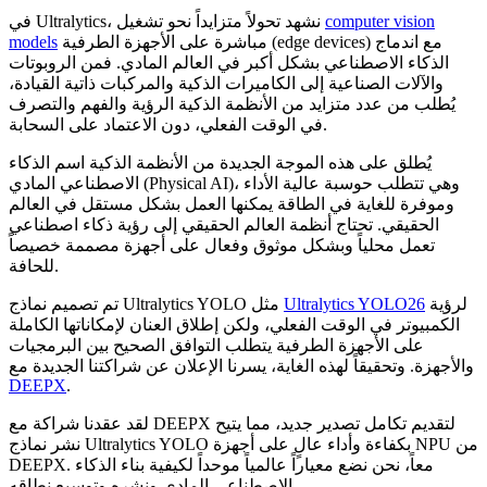
computer vision
في Ultralytics، نشهد تحولاً متزايداً نحو تشغيل
مباشرة على الأجهزة الطرفية (edge devices) مع اندماج
models
الذكاء الاصطناعي بشكل أكبر في العالم المادي. فمن الروبوتات
والآلات الصناعية إلى الكاميرات الذكية والمركبات ذاتية القيادة،
يُطلب من عدد متزايد من الأنظمة الذكية الرؤية والفهم والتصرف
في الوقت الفعلي، دون الاعتماد على السحابة.
يُطلق على هذه الموجة الجديدة من الأنظمة الذكية اسم الذكاء
الاصطناعي المادي (Physical AI)، وهي تتطلب حوسبة عالية الأداء
وموفرة للغاية في الطاقة يمكنها العمل بشكل مستقل في العالم
الحقيقي. تحتاج أنظمة العالم الحقيقي إلى رؤية ذكاء اصطناعي
تعمل محلياً وبشكل موثوق وفعال على أجهزة مصممة خصيصاً
للحافة.
لرؤية
Ultralytics YOLO26
تم تصميم نماذج Ultralytics YOLO مثل
الكمبيوتر في الوقت الفعلي، ولكن إطلاق العنان لإمكاناتها الكاملة
على الأجهزة الطرفية يتطلب التوافق الصحيح بين البرمجيات
والأجهزة. وتحقيقاً لهذه الغاية، يسرنا الإعلان عن شراكتنا الجديدة مع
DEEPX
.
لقد عقدنا شراكة مع DEEPX لتقديم تكامل تصدير جديد، مما يتيح
نشر نماذج Ultralytics YOLO بكفاءة وأداء عالٍ على أجهزة NPU من
DEEPX. معاً، نحن نضع معياراً عالمياً موحداً لكيفية بناء الذكاء
الاصطناعي المادي ونشره وتوسيع نطاقه.