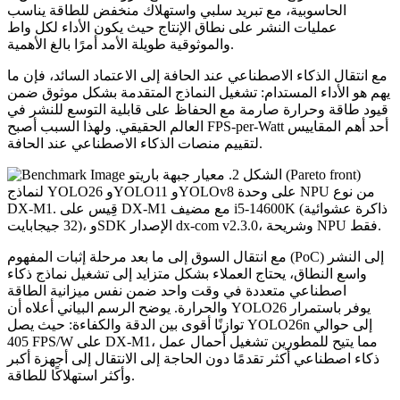
الحاسوبية، مع تبريد سلبي واستهلاك منخفض للطاقة يناسب
عمليات النشر على نطاق الإنتاج حيث يكون الأداء لكل واط
والموثوقية طويلة الأمد أمرًا بالغ الأهمية.
مع انتقال الذكاء الاصطناعي عند الحافة إلى الاعتماد السائد، فإن ما
يهم هو الأداء المستدام: تشغيل النماذج المتقدمة بشكل موثوق ضمن
قيود طاقة وحرارة صارمة مع الحفاظ على قابلية التوسع للنشر في
العالم الحقيقي. ولهذا السبب أصبح FPS-per-Watt أحد أهم المقاييس
لتقييم منصات الذكاء الاصطناعي عند الحافة.
الشكل 2. معيار جبهة باريتو (Pareto front)
لنماذج YOLO26 وYOLO11 وYOLOv8 على وحدة NPU من نوع
DX-M1. قِيس على DX-M1 مع مضيف i5-14600K (ذاكرة عشوائية
32 جيجابايت)، وSDK الإصدار dx-com v2.3.0، وشريحة NPU فقط.
مع انتقال السوق إلى ما بعد مرحلة إثبات المفهوم (PoC) إلى النشر
واسع النطاق، يحتاج العملاء بشكل متزايد إلى تشغيل نماذج ذكاء
اصطناعي متعددة في وقت واحد ضمن نفس ميزانية الطاقة
والحرارة. يوضح الرسم البياني أعلاه أن YOLO26 يوفر باستمرار
توازنًا أقوى بين الدقة والكفاءة: حيث يصل YOLO26n إلى حوالي
405 FPS/W على DX-M1، مما يتيح للمطورين تشغيل أحمال عمل
ذكاء اصطناعي أكثر تقدمًا دون الحاجة إلى الانتقال إلى أجهزة أكبر
وأكثر استهلاكًا للطاقة.