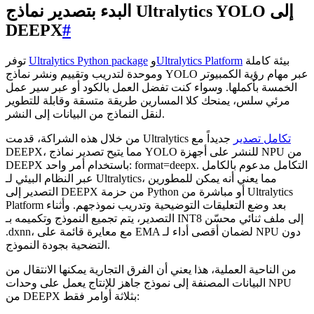
البدء بتصدير نماذج Ultralytics YOLO إلى
DEEPX
#
بيئة كاملة
Ultralytics Platform
و
Ultralytics Python package
توفر
وموحدة لتدريب وتقييم ونشر نماذج YOLO عبر مهام رؤية الكمبيوتر
الخمسة بأكملها. وسواء كنت تفضل العمل بالكود أو عبر سير عمل
مرئي سلس، يمنحك كلا المسارين طريقة متسقة وقابلة للتطوير
لنقل النماذج من البيانات إلى النشر.
تكامل تصدير
جديداً مع
من خلال هذه الشراكة، قدمت Ultralytics
DEEPX، مما يتيح تصدير نماذج YOLO للنشر على أجهزة NPU من
DEEPX باستخدام أمر واحد: format=deepx. التكامل مدعوم بالكامل
عبر النظام البيئي لـ Ultralytics، مما يعني أنه يمكن للمطورين
التصدير إلى DEEPX من حزمة Python أو مباشرة من Ultralytics
Platform بعد وضع التعليقات التوضيحية وتدريب نموذجهم. وأثناء
التصدير، يتم تجميع النموذج وتكميمه بـ INT8 إلى ملف ثنائي محسّن
.dxnn، مع معايرة قائمة على EMA لضمان أقصى أداء لـ NPU دون
التضحية بجودة النموذج.
من الناحية العملية، هذا يعني أن الفرق التجارية يمكنها الانتقال من
البيانات المصنفة إلى نموذج جاهز للإنتاج يعمل على وحدات NPU
من DEEPX بثلاثة أوامر فقط: