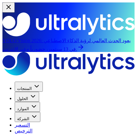
يعود الحدث العالمي لرؤية الذكاء الاصطناعي
YOLO Vision 2026:
في 13 سبتمبر، حضورياً وعبر الإنترنت.
المنتجات
الحلول
الموارد
الشركة
التسعير
الترخيص