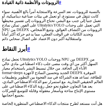
#
الروبوتات والأنظمة ذاتية القيادة
بالنسبة للروبوتات، تعد السرعة والاستجابة أمراً بالغ الأهمية. سواء
كانت تتنقل في مستودع، أو تعمل في بيئات صناعية ديناميكية، أو
تعمل جنباً إلى جنب مع البشر، تحتاج الروبوتات إلى تفسير محيطها
على الفور. تمكن نماذج Ultralytics YOLO التي تعمل على وحدات
NPU من DEEPX الروبوتات من اكتشاف العوائق، وتتبع الأشخاص،
وتحديد الكائنات في الوقت الفعلي، مما يدعم حركة أكثر أماناً
واستقلالية أكبر دون الاعتماد على اتصال سحابي دائم.
#
أبرز النقاط
تجعل نماذج Ultralytics YOLO ووحدات NPU من DEEPX من
السهل أكثر من أي وقت مضى جلب ذكاء اصطناعي مادي عالي
الأداء إلى الحافة. من خلال تبسيط النشر باستخدام معيار
format=deepx الجديد وتحسين النماذج لأجهزة DEEPX الموفرة
للطاقة، تساعد هذه الشراكة في سد الفجوة بين التطوير وتطبيقات
العالم الحقيقي التجارية. مع استمرار نمو الذكاء الاصطناعي المادي،
يعد هذا التعاون خطوة نحو جعل رؤية الذكاء الاصطناعي على
مستوى الإنتاج متاحة وبأسعار معقولة وقابلة للتوسع للشركات
بجميع أحجامها.
هل أنت مستعد لطرح منتجات الذكاء الاصطناعي المتطورة الخاصة