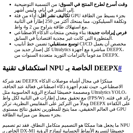
وقت أسرع لطرح المنتج في السوق:
من التسمية التوضيحية
إلى النشر في أيام، وليس أشهر.
تكاليف نشر أقل:
أداء من فئة GPU بجزء بسيط من الطاقة
وتكلفة السيليكون، مما يمنحك أكثر من 250 إطاراً في الثانية
مع استهلاك طاقة يتراوح بين 2 و4 واط.
فرص إيرادات جديدة:
بناء وشحن منتجات الذكاء الاصطناعي
المتطورة التي كانت غير مجدية اقتصادياً في السابق.
توسع مستقبلي:
تضمن خط أنابيب CI/CD مخصص أن يعمل
كل إصدار جديد من Ultralytics مباشرة مع أجهزة DEEPX،
مدعوماً بالتزامات التوريد متعددة السنوات من DEEPX.
#
استكشاف تقنية NPU الخاصة بـ DEEPX
تعد شركة DEEPX مبتكرًا في مجال أشباه موصلات الذكاء
الاصطناعي، حيث تقدم أجهزة ذكاء اصطناعي فعالة عند الحافة،
ومصممة خصيصًا لنماذج الرؤية الحاسوبية مثل Ultralytics YOLO،
مع تحقيق معدل إطارات في الثانية لكل واط (FPS/W) رائد في فئته.
وبدلاً من التركيز على المقاييس النظرية، تركز DEEPX على الكفاءة
في العالم الحقيقي، مما يتيح للمطورين تحقيق نتائج بمستوى GPU
بجزء بسيط من ميزانية الطاقة.
ما يجعل هذا ممكنًا هو التصميم متكامل النطاق. فقد تم تصميم NPU
الخاص بـ DX-M1 خصيصًا لتسريع الأنماط الحسابية لنماذج الرؤية