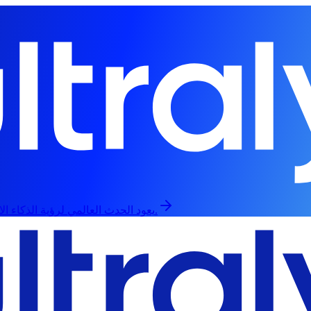
يعود الحدث العالمي لرؤية الذكاء الاصطناعي في 13 سبتمبر، حضورياً وعبر الإنترنت.