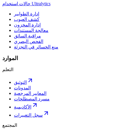
حالات استخدام Ultralytics
إدارة الطوابير
كشف العيوب
إدارة المخزون
معالجة المستندات
مراقبة السائق
الفحص البصري
منع الخسائر في التجزئة
الموارد
التعلم
التوثيق
المدونات
المعايير المرجعية
مسرد المصطلحات
الأكاديمية
سجل التغييرات
المجتمع