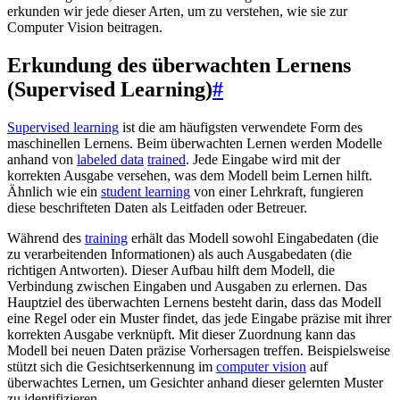
erkunden wir jede dieser Arten, um zu verstehen, wie sie zur
Computer Vision beitragen.
Erkundung des überwachten Lernens
(Supervised Learning)
#
Supervised learning
ist die am häufigsten verwendete Form des
maschinellen Lernens. Beim überwachten Lernen werden Modelle
anhand von
labeled data
trained
. Jede Eingabe wird mit der
korrekten Ausgabe versehen, was dem Modell beim Lernen hilft.
Ähnlich wie ein
student learning
von einer Lehrkraft, fungieren
diese beschrifteten Daten als Leitfaden oder Betreuer.
Während des
training
erhält das Modell sowohl Eingabedaten (die
zu verarbeitenden Informationen) als auch Ausgabedaten (die
richtigen Antworten). Dieser Aufbau hilft dem Modell, die
Verbindung zwischen Eingaben und Ausgaben zu erlernen. Das
Hauptziel des überwachten Lernens besteht darin, dass das Modell
eine Regel oder ein Muster findet, das jede Eingabe präzise mit ihrer
korrekten Ausgabe verknüpft. Mit dieser Zuordnung kann das
Modell bei neuen Daten präzise Vorhersagen treffen. Beispielsweise
stützt sich die Gesichtserkennung im
computer vision
auf
überwachtes Lernen, um Gesichter anhand dieser gelernten Muster
zu identifizieren.