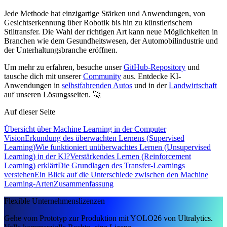
Jede Methode hat einzigartige Stärken und Anwendungen, von
Gesichtserkennung über Robotik bis hin zu künstlerischem
Stiltransfer. Die Wahl der richtigen Art kann neue Möglichkeiten in
Branchen wie dem Gesundheitswesen, der Automobilindustrie und
der Unterhaltungsbranche eröffnen.
Um mehr zu erfahren, besuche unser
GitHub-Repository
und
tausche dich mit unserer
Community
aus. Entdecke KI-
Anwendungen in
selbstfahrenden Autos
und in der
Landwirtschaft
auf unseren Lösungsseiten. 🚀
Auf dieser Seite
Übersicht über Machine Learning in der Computer
Vision
Erkundung des überwachten Lernens (Supervised
Learning)
Wie funktioniert unüberwachtes Lernen (Unsupervised
Learning) in der KI?
Verstärkendes Lernen (Reinforcement
Learning) erklärt
Die Grundlagen des Transfer-Learnings
verstehen
Ein Blick auf die Unterschiede zwischen den Machine
Learning-Arten
Zusammenfassung
Flexible Unternehmenslizenzen
Gehe vom Prototyp zur Produktion mit YOLO26 von Ultralytics.