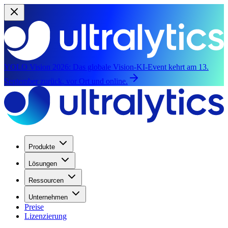
YOLO Vision 2026:
Das globale Vision-KI-Event kehrt am 13.
September zurück, vor Ort und online.
Produkte
Lösungen
Ressourcen
Unternehmen
Preise
Lizenzierung