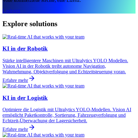
Volle kommerzielle Rechte, eine Lizenz.
Loslegen
Explore solutions
KI in der Robotik
Stärke intelligentere Maschinen mit Ultralytics YOLO Modellen.
Vision AI in der Robotik treibt autonome Navigation,
Wahrnehmung, Objektverfolgung und Echtzeitsteuerung voran.
Erfahre mehr
KI in der Logistik
Optimiere die Logistik mit Ultralytics YOLO-Modellen. Vision AI
ermöglicht Paketkontrolle, Sortierung, Fahrzeugverfolgung und
Echtzeit-Überwachung der Lagersicherheit.
Erfahre mehr