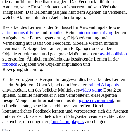
die daraufhin mit Feedback reagiert. Das Feedback hilft dem
Agenten, seine Entscheidungen zu bewerten und sein Verhalten
anzupassen. Das Belohnungssignal hilft dem Agenten zu verstehen,
welche Aktionen ihn dem Ziel näher bringen.
Bestärkendes Lernen ist der Schlüssel für Anwendungsfälle wie
autonomous driving
und
robotics
. Beim
autonomous driving
lernen
Aufgaben wie Fahrzeugsteuerung, Objekterkennung und
Vermeidung auf Basis von Feedback. Modelle werden mithilfe
neuronaler Netzagenten trainiert, um Fußgänger oder andere
Objekte zu erkennen und geeignete Maßnahmen zur
avoid collision
zu ergreifen. Ähnlich ermöglicht das bestärkende Lernen in der
robotics
Aufgaben wie Objektmanipulation und
Bewegungssteuerung.
Ein hervorragendes Beispiel für angewandtes bestärkendes Lernen
ist ein Projekt von OpenAI, bei dem Forscher
trained AI agents
entwickelten, um das beliebte Multiplayer-
video game
Dota 2 zu
spielen. Mithilfe neuronaler Netze verarbeiteten diese Agenten
riesige Mengen an Informationen aus der
game environment
, um
schnelle, strategische Entscheidungen zu treffen. Durch
kontinuierliches Feedback lernten und verbesserten sich die Agenten
mit der Zeit, bis sie schließlich ein Fähigkeitsniveau erreichten, das
ausreichte, um einige der
game’s top players
zu schlagen.