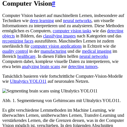
Computer Vision
#
Computer Vision basiert auf maschinellem Lernen, insbesondere auf
Techniken wie
deep learning
und
neural networks
, um visuelle
Informationen zu interpretieren und zu analysieren. Diese Methoden
ermöglichen es Computern,
computer vision tasks
wie das
detecting
objects
in Bildern, das
classifying images
nach Kategorien und das
recognizing faces
auszuführen. Maschinelles Lernen ist zudem
unerlässlich für
computer vision applications
in Echtzeit wie die
quality control
in der
manufacturing
und die
medical imaging
im
Bereich
healthcare
. In diesen Fällen helfen
neural networks
Computern dabei, komplexe visuelle Daten zu interpretieren, wie
etwa beim
analyzing brain scans
zur
detecting tumors
.
Tatsächlich basieren viele fortschrittliche Computer-Vision-Modelle
wie
Ultralytics YOLO11
auf neuronalen Netzen.
Abb. 1. Segmentierung von Gehirnscans mit Ultralytics YOLO11.
Es gibt verschiedene Lernmethoden im Machine Learning, wie
überwachtes Lernen, unüberwachtes Lernen, Transfer-Learning und
verstärkendes Lernen, die die Grenzen dessen, was in der Computer
Vision möglich ist, verschieben. In den folgenden Abschnitten