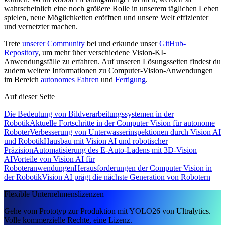
wahrscheinlich eine noch größere Rolle in unserem täglichen Leben
spielen, neue Möglichkeiten eröffnen und unsere Welt effizienter
und vernetzter machen.
Trete
unserer Community
bei und erkunde unser
GitHub-
Repository
, um mehr über verschiedene Vision-KI-
Anwendungsfälle zu erfahren. Auf unseren Lösungsseiten findest du
zudem weitere Informationen zu Computer-Vision-Anwendungen
im Bereich
autonomes Fahren
und
Fertigung
.
Auf dieser Seite
Die Bedeutung von Bildverarbeitungssystemen in der
Robotik
Aktuelle Fortschritte in der Computer Vision für autonome
Roboter
Verbesserung von Unterwasserinspektionen durch Vision AI
und Robotik
Hausbau mit Vision AI und robotischer
Präzision
Automatisierung des E-Auto-Ladens mit 3D-Vision
AI
Vorteile von Vision AI für
Roboteranwendungen
Herausforderungen der Computer Vision in
der Robotik
Vision AI prägt die nächste Generation von Robotern
Flexible Unternehmenslizenzen
Gehe vom Prototyp zur Produktion mit YOLO26 von Ultralytics.
Volle kommerzielle Rechte, eine Lizenz.