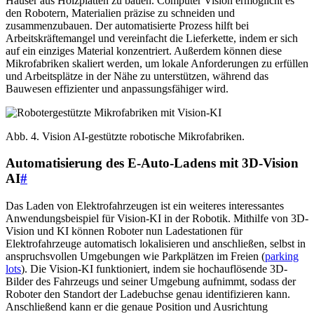
Häuser aus Holzplatten zu bauen. Computer Vision ermöglicht es
den Robotern, Materialien präzise zu schneiden und
zusammenzubauen. Der automatisierte Prozess hilft bei
Arbeitskräftemangel und vereinfacht die Lieferkette, indem er sich
auf ein einziges Material konzentriert. Außerdem können diese
Mikrofabriken skaliert werden, um lokale Anforderungen zu erfüllen
und Arbeitsplätze in der Nähe zu unterstützen, während das
Bauwesen effizienter und anpassungsfähiger wird.
Abb. 4. Vision AI-gestützte robotische Mikrofabriken.
Automatisierung des E-Auto-Ladens mit 3D-Vision
AI
#
Das Laden von Elektrofahrzeugen ist ein weiteres interessantes
Anwendungsbeispiel für Vision-KI in der Robotik. Mithilfe von 3D-
Vision und KI können Roboter nun Ladestationen für
Elektrofahrzeuge automatisch lokalisieren und anschließen, selbst in
anspruchsvollen Umgebungen wie Parkplätzen im Freien (
parking
lots
). Die Vision-KI funktioniert, indem sie hochauflösende 3D-
Bilder des Fahrzeugs und seiner Umgebung aufnimmt, sodass der
Roboter den Standort der Ladebuchse genau identifizieren kann.
Anschließend kann er die genaue Position und Ausrichtung