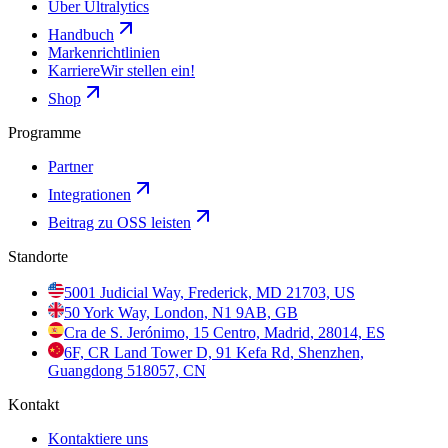
Über Ultralytics
Handbuch
Markenrichtlinien
Karriere
Wir stellen ein!
Shop
Programme
Partner
Integrationen
Beitrag zu OSS leisten
Standorte
5001 Judicial Way, Frederick, MD 21703, US
50 York Way, London, N1 9AB, GB
Cra de S. Jerónimo, 15 Centro, Madrid, 28014, ES
6F, CR Land Tower D, 91 Kefa Rd, Shenzhen,
Guangdong 518057, CN
Kontakt
Kontaktiere uns