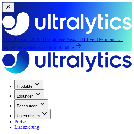
YOLO Vision 2026:
Das globale Vision-KI-Event kehrt am 13.
September zurück, vor Ort und online.
Produkte
Lösungen
Ressourcen
Unternehmen
Preise
Lizenzierung