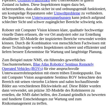
Pipelines,
Offshore-Plattformen
und Unterseekabel in gutem
Zustand zu halten. Diese Inspektionen tragen dazu bei,
sicherzustellen, dass alles sicher ist und ordnungsgemäß funktioniert,
um kostspielige Reparaturen oder
Umweltprobleme
zu verhindern.
Die Inspektion von
Unterwasserumgebungen
kann jedoch aufgrund
schlechter Sicht und schwer zugänglicher Bereiche schwierig sein.
Roboter mit Computer Vision können klare, qualitativ hochwertige
visuelle Daten erfassen, die vor Ort analysiert oder zur Erstellung
detaillierter 3D-Modelle der inspizierten Bereiche verwendet werden
können. Durch die Kombination von menschlichem Fachwissen mit
dieser Technologie werden Inspektionen sicherer und effizienter und
liefern bessere Erkenntnisse für Wartung und langfristige Planung.
Zum Beispiel nutzte NMS, ein führendes gewerbliches
Tauchunternehmen,
Blue Atlas Robotics' Sentinus Remotely
Operated Vehicles (ROVs)
für eine anspruchsvolle
Unterwasserrohrinspektion mit einem trüben Einstiegspunkt. Das
mit Computer Vision ausgestattete Sentinus ROV beleuchtete den
Bereich mit seinen vierzehn Lichtern und nahm hochauflösende
Bilder aus verschiedenen Blickwinkeln auf. Diese Bilder wurden
dann verwendet, um präzise 3D-Modelle des Rohrinneren zu
erstellen, die NMS dabei helfen, den Zustand gründlich zu bewerten
und fundierte Entscheidungen zur Wartung und zum
Risikomanagement zu treffen.