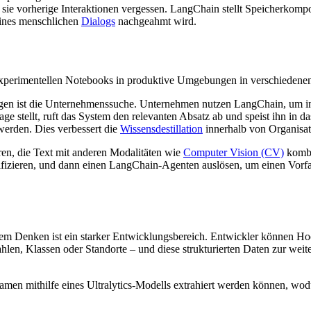
sie vorherige Interaktionen vergessen. LangChain stellt Speicherkompo
eines menschlichen
Dialogs
nachgeahmt wird.
 experimentellen Notebooks in produktive Umgebungen in verschiedene
en ist die Unternehmenssuche. Unternehmen nutzen LangChain, um in
ge stellt, ruft das System den relevanten Absatz ab und speist ihn in 
 werden. Dies verbessert die
Wissensdestillation
innerhalb von Organisat
n, die Text mit anderen Modalitäten wie
Computer Vision (CV)
kombi
fizieren, und dann einen LangChain-Agenten auslösen, um einen Vorfal
schem Denken ist ein starker Entwicklungsbereich. Entwickler können H
ahlen, Klassen oder Standorte – und diese strukturierten Daten zur wei
men mithilfe eines Ultralytics-Modells extrahiert werden können, wodurc