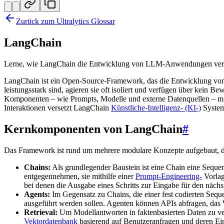
Zurück zum Ultralytics Glossar
LangChain
Lerne, wie LangChain die Entwicklung von LLM-Anwendungen vereinf
LangChain ist ein Open-Source-Framework, das die Entwicklung vo
leistungsstark sind, agieren sie oft isoliert und verfügen über kein 
Komponenten – wie Prompts, Modelle und externe Datenquellen – mit
Interaktionen versetzt LangChain
Künstliche-Intelligenz- (KI-)
System
Kernkomponenten von LangChain
#
Das Framework ist rund um mehrere modulare Konzepte aufgebaut, 
Chains:
Als grundlegender Baustein ist eine Chain eine Sequ
entgegennehmen, sie mithilfe einer
Prompt-Engineering-
Vorlag
bei denen die Ausgabe eines Schritts zur Eingabe für den nächs
Agents:
Im Gegensatz zu Chains, die einer fest codierten Sequ
ausgeführt werden sollen. Agenten können APIs abfragen, das 
Retrieval:
Um Modellantworten in faktenbasierten Daten zu ve
Vektordatenbank
basierend auf Benutzeranfragen und deren Ein