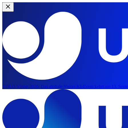
YOLO Vision 2026:
Das globale Vision-KI-Event kehrt am 13. Septe