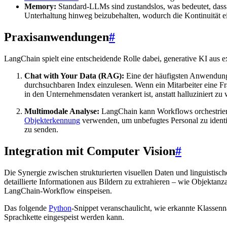
Memory:
Standard-LLMs sind zustandslos, was bedeutet, dass 
Unterhaltung hinweg beizubehalten, wodurch die Kontinuität 
Praxisanwendungen
#
LangChain spielt eine entscheidende Rolle dabei, generative KI aus
Chat with Your Data (RAG):
Eine der häufigsten Anwendung
durchsuchbaren Index einzulesen. Wenn ein Mitarbeiter eine Fra
in den Unternehmensdaten verankert ist, anstatt halluziniert zu
Multimodale Analyse:
LangChain kann Workflows orchestriere
Objekterkennung
verwenden, um unbefugtes Personal zu identi
zu senden.
Integration mit Computer Vision
#
Die Synergie zwischen strukturierten visuellen Daten und linguisti
detaillierte Informationen aus Bildern zu extrahieren – wie Objektanz
LangChain-Workflow einspeisen.
Das folgende
Python
-Snippet veranschaulicht, wie erkannte Klassenna
Sprachkette eingespeist werden kann.