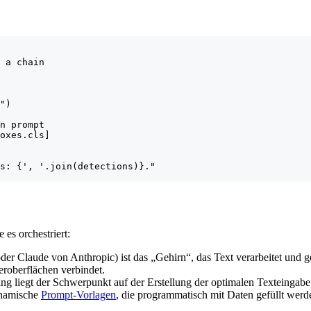
 a chain

")

n prompt

oxes.cls]

s: {', '.join(detections)}."

es orchestriert:
laude von Anthropic) ist das „Gehirn“, das Text verarbeitet und gener
roberflächen verbindet.
g liegt der Schwerpunkt auf der Erstellung der optimalen Texteingabe
ynamische
Prompt-Vorlagen
, die programmatisch mit Daten gefüllt werd