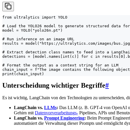
from ultralytics import YOLO

# Load the YOLO26 model to generate structured data for
model = YOLO("yolo26n.pt")

# Run inference on an image URL

results = model("https://ultralytics.com/images/bus.jpg
# Extract detection class names to feed into a LangChai
detections = [model.names[int(c)] for c in results[0].b
# Format the output as a context string for an LLM

chain_input = f"The image contains the following object
print(chain_input)
Unterscheidung wichtiger Begriffe
#
Es ist wichtig, LangChain von den Technologien zu unterscheiden, die 
LangChain vs.
LLMs
:
Das LLM (z. B. GPT-4 von OpenAI oder C
Gehirn mit
Datenvorverarbeitungs-
Pipelines, APIs und Benutze
LangChain vs.
Prompt Engineering
:
Beim Prompt Engineerin
automatisiert die Verwaltung dieser Prompts und ermöglicht d