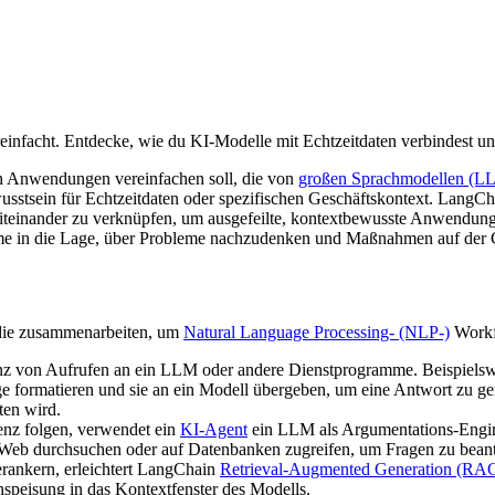
acht. Entdecke, wie du KI-Modelle mit Echtzeitdaten verbindest und
n Anwendungen vereinfachen soll, die von
großen Sprachmodellen (L
Bewusstsein für Echtzeitdaten oder spezifischen Geschäftskontext. LangC
einander zu verknüpfen, um ausgefeilte, kontextbewusste Anwendungen
e in die Lage, über Probleme nachzudenken und Maßnahmen auf der G
die zusammenarbeiten, um
Natural Language Processing- (NLP-)
Workf
enz von Aufrufen an ein LLM oder andere Dienstprogramme. Beispielswe
e formatieren und sie an ein Modell übergeben, um eine Antwort zu g
ten wird.
enz folgen, verwendet ein
KI-Agent
ein LLM als Argumentations-Engin
Web durchsuchen oder auf Datenbanken zugreifen, um Fragen zu beantw
rankern, erleichtert LangChain
Retrieval-Augmented Generation (RA
speisung in das Kontextfenster des Modells.