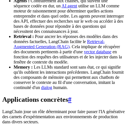
Agents :
Contrairement aux chaînes, qui suivent une
séquence codée en dur, un
AI agent
utilise un LLM comme
moteur de raisonnement pour déterminer quelles actions
entreprendre et dans quel ordre. Les agents peuvent interroger
des API, effectuer des recherches sur le web ou accéder à des
bases de données pour répondre à des questions qui
nécessitent des connaissances à jour.
Retrieval :
Pour ancrer les réponses des modèles dans des
données factuelles, LangChain facilite le
Retrieval-
Augmented Generation (RAG)
. Cela implique de récupérer
des documents pertinents à partir d'une
vector database
en
fonction des requêtes des utilisateurs et de les injecter dans la
fenêtre de contexte du modèle.
Memory :
Les LLMs standard sont sans état, ce qui signifie
qu'ils oublient les interactions précédentes. LangChain fournit
des composants de mémoire qui permettent aux chatbots de
conserver le contexte au fil d'une conversation, imitant la
continuité d'un
dialog
humain.
Applications concrètes
#
LangChain joue un rôle déterminant pour faire passer l'IA générative
des carnets d'expérimentation aux environnements de production
dans divers secteurs.