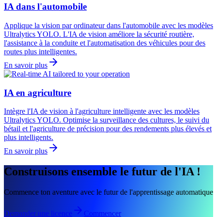
IA dans l'automobile
Applique la vision par ordinateur dans l'automobile avec les modèles
Ultralytics YOLO. L'IA de vision améliore la sécurité routière,
l'assistance à la conduite et l'automatisation des véhicules pour des
routes plus intelligentes.
En savoir plus
IA en agriculture
Intègre l'IA de vision à l'agriculture intelligente avec les modèles
Ultralytics YOLO. Optimise la surveillance des cultures, le suivi du
bétail et l'agriculture de précision pour des rendements plus élevés et
plus intelligents.
En savoir plus
Construisons ensemble le futur de l'IA !
Commence ton aventure avec le futur de l'apprentissage automatique
Demander une licence
Commencer