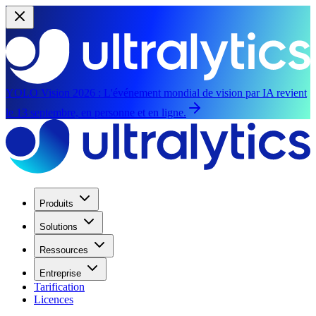
YOLO Vision 2026 :
L'événement mondial de vision par IA revient
le 13 septembre, en personne et en ligne.
Produits
Solutions
Ressources
Entreprise
Tarification
Licences