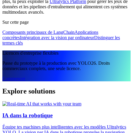
plus, tu peux exploiter la
Ultralytics Platform
pour gérer les jeux de
données et les pipelines d'entraînement qui alimentent ces systèmes
multimodaux avancés.
Sur cette page
Composants principaux de LangChain
Applications
concrètes
Intégration avec la vision par ordinateur
Distinguer les
termes clés
Licences d'entreprise flexibles
Passe du prototype à la production avec YOLO26. Droits
commerciaux complets, une seule licence.
Commencer
Explore solutions
IA dans la robotique
Équipe tes machines plus intelligentes avec les modèles Ultralytics
YOLO. La vision par IA dans la robotique propulse la navigation