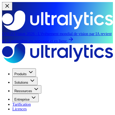
YOLO Vision 2026 :
L'événement mondial de vision par IA revient
le 13 septembre, en personne et en ligne.
Produits
Solutions
Ressources
Entreprise
Tarification
Licences