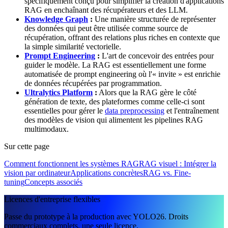
spécifiquement conçu pour simplifier la création d'applications
RAG en enchaînant des récupérateurs et des LLM.
Knowledge Graph
:
Une manière structurée de représenter
des données qui peut être utilisée comme source de
récupération, offrant des relations plus riches en contexte que
la simple similarité vectorielle.
Prompt Engineering
:
L'art de concevoir des entrées pour
guider le modèle. La RAG est essentiellement une forme
automatisée de prompt engineering où l'« invite » est enrichie
de données récupérées par programmation.
Ultralytics Platform
:
Alors que la RAG gère le côté
génération de texte, des plateformes comme celle-ci sont
essentielles pour gérer le
data preprocessing
et l'entraînement
des modèles de vision qui alimentent les pipelines RAG
multimodaux.
Sur cette page
Comment fonctionnent les systèmes RAG
RAG visuel : Intégrer la
vision par ordinateur
Applications concrètes
RAG vs. Fine-
tuning
Concepts associés
Licences d'entreprise flexibles
Passe du prototype à la production avec YOLO26. Droits
commerciaux complets, une seule licence.