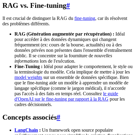
RAG vs. Fine-tuning
#
Il est crucial de distinguer la RAG du
fine-tuning
, car ils résolvent
des problèmes différents.
RAG (Génération augmentée par récupération) :
Idéal
pour accéder à des données dynamiques qui changent
fréquemment (ex: cours de la bourse, actualités) ou à des
données privées non présentes dans l'ensemble d'entraînement
public. Il se concentre sur la fourniture de
nouvelles
informations
lors de l'exécution.
Fine-Tuning :
Idéal pour adapter le comportement, le style ou
la terminologie du modèle. Cela implique de mettre à jour les
model weights
sur un ensemble de données spécifique. Bien
que le fine-tuning aide un modèle à apprendre un modèle de
langage spécifique (comme le jargon médical), il n'accorde
pas l'accès à des faits en temps réel. Consultez
le guide
d'OpenAI sur le fine-tuning par rapport à la RAG
pour les
cadres décisionnels.
Concepts associés
#
LangChain
:
Un framework open source populaire