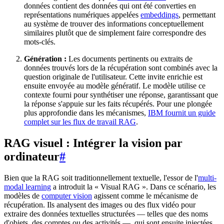
données contient des données qui ont été converties en
représentations numériques appelées
embeddings
, permettant
au système de trouver des informations conceptuellement
similaires plutôt que de simplement faire correspondre des
mots-clés.
Génération :
Les documents pertinents ou extraits de
données trouvés lors de la récupération sont combinés avec la
question originale de l'utilisateur. Cette invite enrichie est
ensuite envoyée au modèle génératif. Le modèle utilise ce
contexte fourni pour synthétiser une réponse, garantissant que
la réponse s'appuie sur les faits récupérés. Pour une plongée
plus approfondie dans les mécanismes,
IBM fournit un guide
complet sur les flux de travail RAG
.
RAG visuel : Intégrer la vision par
ordinateur
#
Bien que la RAG soit traditionnellement textuelle, l'essor de l'
multi-
modal learning
a introduit la « Visual RAG ». Dans ce scénario, les
modèles de
computer vision
agissent comme le mécanisme de
récupération. Ils analysent des images ou des flux vidéo pour
extraire des données textuelles structurées — telles que des noms
d'objets, des comptes ou des activités —, qui sont ensuite injectées