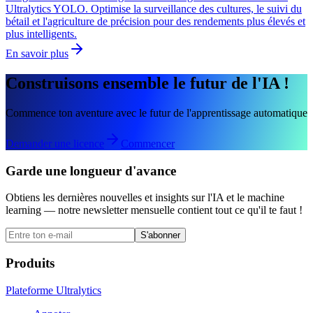
Ultralytics YOLO. Optimise la surveillance des cultures, le suivi du
bétail et l'agriculture de précision pour des rendements plus élevés et
plus intelligents.
En savoir plus
Construisons ensemble le futur de l'IA !
Commence ton aventure avec le futur de l'apprentissage automatique
Demander une licence
Commencer
Garde une longueur d'avance
Obtiens les dernières nouvelles et insights sur l'IA et le machine
learning — notre newsletter mensuelle contient tout ce qu'il te faut !
S'abonner
Produits
Plateforme Ultralytics