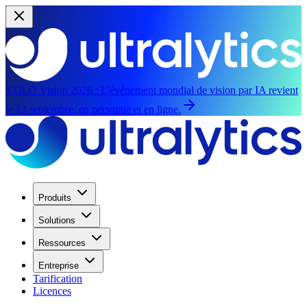
YOLO Vision 2026 :
L'événement mondial de vision par IA revient
le 13 septembre, en personne et en ligne.
Produits
Solutions
Ressources
Entreprise
Tarification
Licences