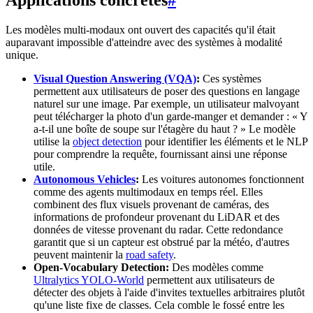
Les modèles multi-modaux ont ouvert des capacités qu'il était
auparavant impossible d'atteindre avec des systèmes à modalité
unique.
Visual Question Answering (VQA)
:
Ces systèmes
permettent aux utilisateurs de poser des questions en langage
naturel sur une image. Par exemple, un utilisateur malvoyant
peut télécharger la photo d'un garde-manger et demander : « Y
a-t-il une boîte de soupe sur l'étagère du haut ? » Le modèle
utilise la
object detection
pour identifier les éléments et le NLP
pour comprendre la requête, fournissant ainsi une réponse
utile.
Autonomous Vehicles
:
Les voitures autonomes fonctionnent
comme des agents multimodaux en temps réel. Elles
combinent des flux visuels provenant de caméras, des
informations de profondeur provenant du LiDAR et des
données de vitesse provenant du radar. Cette redondance
garantit que si un capteur est obstrué par la météo, d'autres
peuvent maintenir la
road safety
.
Open-Vocabulary Detection:
Des modèles comme
Ultralytics YOLO-World
permettent aux utilisateurs de
détecter des objets à l'aide d'invites textuelles arbitraires plutôt
qu'une liste fixe de classes. Cela comble le fossé entre les