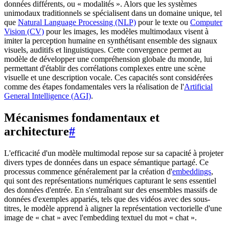
données différents, ou « modalités ». Alors que les systèmes
unimodaux traditionnels se spécialisent dans un domaine unique, tel
que
Natural Language Processing (NLP)
pour le texte ou
Computer
Vision (CV)
pour les images, les modèles multimodaux visent à
imiter la perception humaine en synthétisant ensemble des signaux
visuels, auditifs et linguistiques. Cette convergence permet au
modèle de développer une compréhension globale du monde, lui
permettant d'établir des corrélations complexes entre une scène
visuelle et une description vocale. Ces capacités sont considérées
comme des étapes fondamentales vers la réalisation de l'
Artificial
General Intelligence (AGI)
.
Mécanismes fondamentaux et
architecture
#
L'efficacité d'un modèle multimodal repose sur sa capacité à projeter
divers types de données dans un espace sémantique partagé. Ce
processus commence généralement par la création d'
embeddings
,
qui sont des représentations numériques capturant le sens essentiel
des données d'entrée. En s'entraînant sur des ensembles massifs de
données d'exemples appariés, tels que des vidéos avec des sous-
titres, le modèle apprend à aligner la représentation vectorielle d'une
image de « chat » avec l'embedding textuel du mot « chat ».