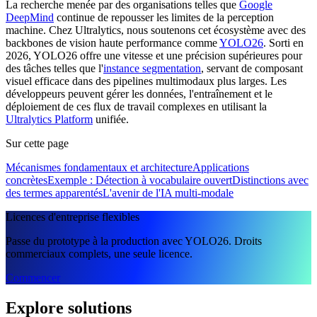
La recherche menée par des organisations telles que
Google
DeepMind
continue de repousser les limites de la perception
machine. Chez Ultralytics, nous soutenons cet écosystème avec des
backbones de vision haute performance comme
YOLO26
. Sorti en
2026, YOLO26 offre une vitesse et une précision supérieures pour
des tâches telles que l'
instance segmentation
, servant de composant
visuel efficace dans des pipelines multimodaux plus larges. Les
développeurs peuvent gérer les données, l'entraînement et le
déploiement de ces flux de travail complexes en utilisant la
Ultralytics Platform
unifiée.
Sur cette page
Mécanismes fondamentaux et architecture
Applications
concrètes
Exemple : Détection à vocabulaire ouvert
Distinctions avec
des termes apparentés
L'avenir de l'IA multi-modale
Licences d'entreprise flexibles
Passe du prototype à la production avec YOLO26. Droits
commerciaux complets, une seule licence.
Commencer
Explore solutions