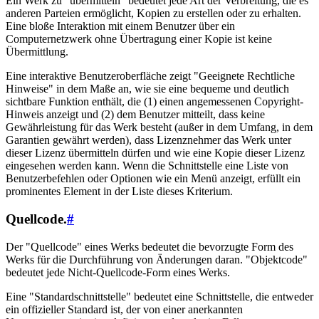
Ein Werk zu "übermitteln" bedeutet jede Art der Verbreitung, die es
anderen Parteien ermöglicht, Kopien zu erstellen oder zu erhalten.
Eine bloße Interaktion mit einem Benutzer über ein
Computernetzwerk ohne Übertragung einer Kopie ist keine
Übermittlung.
Eine interaktive Benutzeroberfläche zeigt "Geeignete Rechtliche
Hinweise" in dem Maße an, wie sie eine bequeme und deutlich
sichtbare Funktion enthält, die (1) einen angemessenen Copyright-
Hinweis anzeigt und (2) dem Benutzer mitteilt, dass keine
Gewährleistung für das Werk besteht (außer in dem Umfang, in dem
Garantien gewährt werden), dass Lizenznehmer das Werk unter
dieser Lizenz übermitteln dürfen und wie eine Kopie dieser Lizenz
eingesehen werden kann. Wenn die Schnittstelle eine Liste von
Benutzerbefehlen oder Optionen wie ein Menü anzeigt, erfüllt ein
prominentes Element in der Liste dieses Kriterium.
Quellcode.
#
Der "Quellcode" eines Werks bedeutet die bevorzugte Form des
Werks für die Durchführung von Änderungen daran. "Objektcode"
bedeutet jede Nicht-Quellcode-Form eines Werks.
Eine "Standardschnittstelle" bedeutet eine Schnittstelle, die entweder
ein offizieller Standard ist, der von einer anerkannten