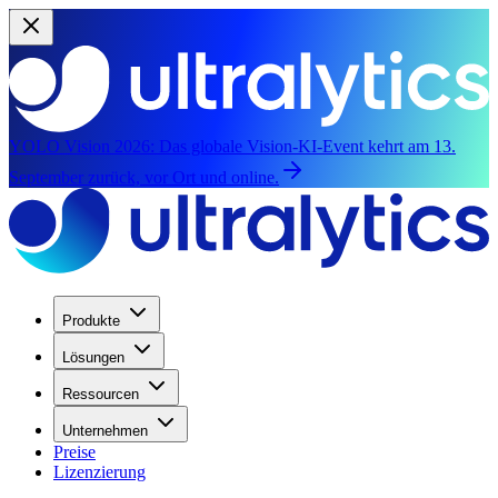
YOLO Vision 2026:
Das globale Vision-KI-Event kehrt am 13.
September zurück, vor Ort und online.
Produkte
Lösungen
Ressourcen
Unternehmen
Preise
Lizenzierung