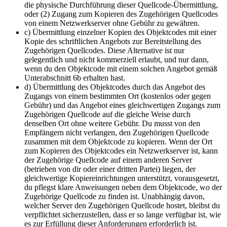
die physische Durchführung dieser Quellcode-Übermittlung,
oder (2) Zugang zum Kopieren des Zugehörigen Quellcodes
von einem Netzwerkserver ohne Gebühr zu gewähren.
c) Übermittlung einzelner Kopien des Objektcodes mit einer
Kopie des schriftlichen Angebots zur Bereitstellung des
Zugehörigen Quellcodes. Diese Alternative ist nur
gelegentlich und nicht kommerziell erlaubt, und nur dann,
wenn du den Objektcode mit einem solchen Angebot gemäß
Unterabschnitt 6b erhalten hast.
d) Übermittlung des Objektcodes durch das Angebot des
Zugangs von einem bestimmten Ort (kostenlos oder gegen
Gebühr) und das Angebot eines gleichwertigen Zugangs zum
Zugehörigen Quellcode auf die gleiche Weise durch
denselben Ort ohne weitere Gebühr. Du musst von den
Empfängern nicht verlangen, den Zugehörigen Quellcode
zusammen mit dem Objektcode zu kopieren. Wenn der Ort
zum Kopieren des Objektcodes ein Netzwerkserver ist, kann
der Zugehörige Quellcode auf einem anderen Server
(betrieben von dir oder einer dritten Partei) liegen, der
gleichwertige Kopiereinrichtungen unterstützt, vorausgesetzt,
du pflegst klare Anweisungen neben dem Objektcode, wo der
Zugehörige Quellcode zu finden ist. Unabhängig davon,
welcher Server den Zugehörigen Quellcode hostet, bleibst du
verpflichtet sicherzustellen, dass er so lange verfügbar ist, wie
es zur Erfüllung dieser Anforderungen erforderlich ist.