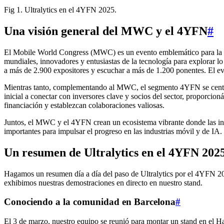
Fig 1. Ultralytics en el 4YFN 2025.
Una visión general del MWC y el 4YFN
#
El Mobile World Congress (MWC) es un evento emblemático para la i
mundiales, innovadores y entusiastas de la tecnología para explorar l
a más de 2.900 expositores y escuchar a más de 1.200 ponentes. El eve
Mientras tanto, complementando al MWC, el segmento 4YFN se centra e
inicial a conectar con inversores clave y socios del sector, proporcion
financiación y establezcan colaboraciones valiosas.
Juntos, el MWC y el 4YFN crean un ecosistema vibrante donde las inno
importantes para impulsar el progreso en las industrias móvil y de IA.
Un resumen de Ultralytics en el 4YFN 202
Hagamos un resumen día a día del paso de Ultralytics por el 4YFN 2
exhibimos nuestras demostraciones en directo en nuestro stand.
Conociendo a la comunidad en Barcelona
#
El 3 de marzo, nuestro equipo se reunió para montar un stand en el Ha