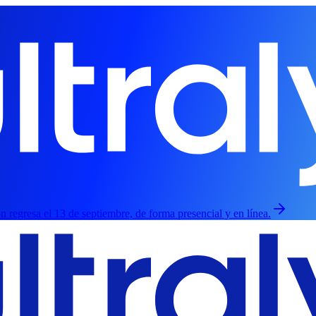
ión regresa el 13 de septiembre, de forma presencial y en línea.