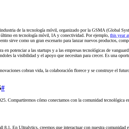
ndustria de la tecnología móvil, organizado por la GSMA (Global Sys
o último en tecnología móvil, IA y conectividad. Por ejemplo,
this year
nto sirve como un gran escenario para lanzar nuevos productos, compart
n potenciar a las startups y a las empresas tecnológicas de vanguardia
ándoles la visibilidad y el apoyo que necesitan para crecer. Es una opor
vaciones cobran vida, la colaboración florece y se construye el futuro
5
#
025. Compartiremos cómo conectamos con la comunidad tecnológica en B
ll 8.1. En Ultralytics, creemos que interactuar con nuestra comunidad es