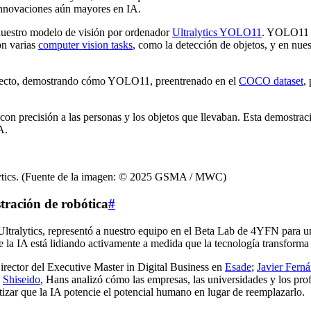
 innovaciones aún mayores en IA.
 nuestro modelo de visión por ordenador
Ultralytics YOLO11
. YOLO11 e
on varias
computer vision tasks
, como la detección de objetos, y en nue
directo, demostrando cómo YOLO11, preentrenado en el
COCO dataset
,
 precisión a las personas y los objetos que llevaban. Esta demostración
A.
ralytics. (Fuente de la imagen: © 2025 GSMA / MWC)
tración de robótica
#
Ultralytics, representó a nuestro equipo en el Beta Lab de 4YFN para una
e la IA está lidiando activamente a medida que la tecnología transforma
Director del Executive Master in Digital Business en
Esade
;
Javier Fern
n
Shiseido
, Hans analizó cómo las empresas, las universidades y los pro
tizar que la IA potencie el potencial humano en lugar de reemplazarlo.