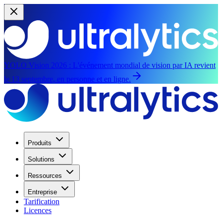
YOLO Vision 2026 :
L'événement mondial de vision par IA revient
le 13 septembre, en personne et en ligne.
Produits
Solutions
Ressources
Entreprise
Tarification
Licences