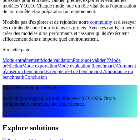
puissants pour entraîner, valider, prédire, exporter et évaluer tes
modèles YOLO. Chaque mode joue un rôle vital dans l'optimisation
de ton modèle et sa préparation au déploiement.
N'oublie pas d'explorer et de rejoindre notre
community
et d'essayer
les extraits de code fournis dans tes projets. Avec ces outils, tu peux
créer des modèles ultra-performants et t'assurer qu'ils s'exécutent
efficacement dans n'importe quel environnement.
Sur cette page
Mode entraînement
Mode validation
Pourquoi valider ?
Mode
prédiction
Mode exportation
Mode évaluation (benchmark)
Comment
réaliser un benchmark
Exemple réel de benchmark
L'importance du
benchmark
Conclusion
Licences d'entreprise flexibles
Passe du prototype à la production avec YOLO26. Droits
commerciaux complets, une seule licence.
Commencer
Explore solutions