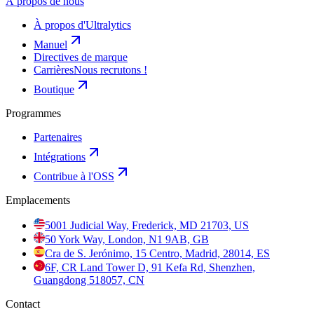
À propos de nous
À propos d'Ultralytics
Manuel
Directives de marque
Carrières
Nous recrutons !
Boutique
Programmes
Partenaires
Intégrations
Contribue à l'OSS
Emplacements
5001 Judicial Way, Frederick, MD 21703, US
50 York Way, London, N1 9AB, GB
Cra de S. Jerónimo, 15 Centro, Madrid, 28014, ES
6F, CR Land Tower D, 91 Kefa Rd, Shenzhen,
Guangdong 518057, CN
Contact