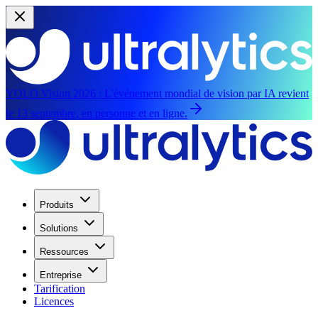
YOLO Vision 2026 :
L'événement mondial de vision par IA revient
le 13 septembre, en personne et en ligne.
Produits
Solutions
Ressources
Entreprise
Tarification
Licences