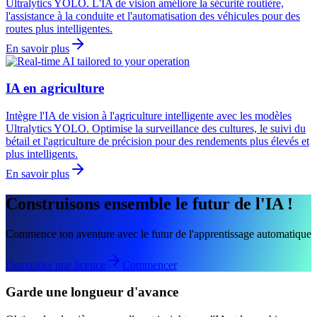
Ultralytics YOLO. L'IA de vision améliore la sécurité routière,
l'assistance à la conduite et l'automatisation des véhicules pour des
routes plus intelligentes.
En savoir plus
IA en agriculture
Intègre l'IA de vision à l'agriculture intelligente avec les modèles
Ultralytics YOLO. Optimise la surveillance des cultures, le suivi du
bétail et l'agriculture de précision pour des rendements plus élevés et
plus intelligents.
En savoir plus
Construisons ensemble le futur de l'IA !
Commence ton aventure avec le futur de l'apprentissage automatique
Demander une licence
Commencer
Garde une longueur d'avance