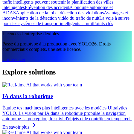
trafic intelligents peuvent soutenir la planification des villes
intelligentes
Prévention des accidents
Conduite autonome et
ADAS
Application de la loi et détection des violations
Avantages et
inconvénients de la détection vidéo du trafic de nuit
La voie à suivre
pour les systèmes de transport intelligents la nuit
Points clés
Licences d'entreprise flexibles
Passe du prototype à la production avec YOLO26. Droits
commerciaux complets, une seule licence.
Commencer
Explore solutions
IA dans la robotique
Équipe tes machines plus intelligentes avec les modèles Ultralytics
YOLO. La vision par IA dans la robotique propulse la navigation
autonome, la perception, le suivi d'objets et le contrôle en temps réel.
En savoir plus