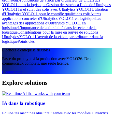
ordinateur
Applications de vision par ordinateur de Ultralytics
YOLO11 dans la logistique
Gestion des stocks à l'aide de Ultralytics
YOLO11
Tri et suivi des colis avec Ultralytics YOLO11
Utilisation
d'Ultralytics YOLO11 pour le contrôle qualité des colis
Autres
applications concrètes d'Ultralytics YOLO11 en logistique
Les
avantages des applications d'Ultralytics YOLO11 en
logistique
L'importance de la durabilité dans le secteur de la
logistique
Considérations pour la mise en œuvre de solutions
Ultralytics YOLO11
L'avenir de la vision par ordinateur dans la
logistique
Points clés
Licences d'entreprise flexibles
Passe du prototype à la production avec YOLO26. Droits
commerciaux complets, une seule licence.
Commencer
Explore solutions
IA dans la robotique
Équipe tes machines plus intelligentes avec les modèles Ultralytics