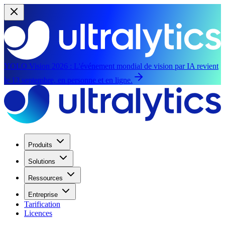
YOLO Vision 2026 :
L'événement mondial de vision par IA revient
le 13 septembre, en personne et en ligne.
Produits
Solutions
Ressources
Entreprise
Tarification
Licences