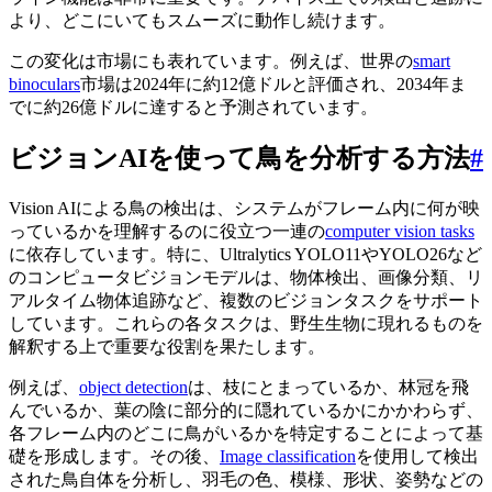
より、どこにいてもスムーズに動作し続けます。
この変化は市場にも表れています。例えば、世界の
smart
binoculars
市場は2024年に約12億ドルと評価され、2034年ま
でに約26億ドルに達すると予測されています。
ビジョンAIを使って鳥を分析する方法
#
Vision AIによる鳥の検出は、システムがフレーム内に何が映
っているかを理解するのに役立つ一連の
computer vision tasks
に依存しています。特に、Ultralytics YOLO11やYOLO26など
のコンピュータビジョンモデルは、物体検出、画像分類、リ
アルタイム物体追跡など、複数のビジョンタスクをサポート
しています。これらの各タスクは、野生生物に現れるものを
解釈する上で重要な役割を果たします。
例えば、
object detection
は、枝にとまっているか、林冠を飛
んでいるか、葉の陰に部分的に隠れているかにかかわらず、
各フレーム内のどこに鳥がいるかを特定することによって基
礎を形成します。その後、
Image classification
を使用して検出
された鳥自体を分析し、羽毛の色、模様、形状、姿勢などの