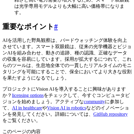
は光学専用モデルよりも大幅に高い価格帯になりま
す。
重要なポイント
#
AIを活用した野鳥観察は、バードウォッチング体験を向上
させています。スマート双眼鏡は、従来の光学機器とビジョ
ンAIを組み合わせ、動きの追跡、種の認識、正確なデータ
の収集を容易にしています。採用が拡大するにつれて、これ
らのツールは、生息地全体での一貫したリアルタイムのモニ
タリングを可能にすることで、保全においてより大きな役割
を果たすようになるでしょう。
プロジェクトにVision AIを導入することに興味があります
か？
licensing options
をチェックして、今すぐコンピュータビ
ジョンを始めましょう。アクティブな
community
に参加し
て、
AI in healthcare
や
Vision AI in robotics
などのイノベーショ
ンを発見してください。詳細については、
GitHub repository
をご覧ください。
このページの内容