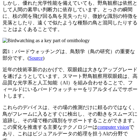
しかし、優れた光学性能を備えていても、野鳥観察は依然と
して人間の素早い判断力に依存しています。とっさの瞬間
に、枝の間を飛び回る鳥を見失ったり、微妙な識別の特徴を
見落としたり、遠くで似たような種類の鳥と混同したりする
ことはよくあることです。
図1：バードウォッチングは、鳥類学（鳥の研究）の重要な
部分です。(
Source
)
近年の技術革新のおかげで、双眼鏡は大きなアップグレード
を遂げようとしています。スマート野鳥観察用双眼鏡は、高
品質な光学系と人工知能（AI）を組み合わせることで、フ
ィールドにいるバードウォッチャーをリアルタイムでサポー
トします。
これらのデバイスは、その場の推測だけに頼るのではなく、
鳥がフレームに入るとすぐに検出し、その動きをスムーズに
追跡し、その場で種の識別をサポートすることができます。
この変化を推進する主要なテクノロジーは
computer vision
で
あり、これはビジュアルデータの処理を担うAIの分野で