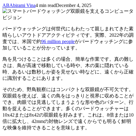
AB
Abirami Vina
4 min read
December 4, 2025
バードウォッチングは何世代にもわたって親しまれてきた素
晴らしいアウトドアアクティビティです。実際、2022年の調
査では、米国で約
96 million people
がバードウォッチングに参
加していることが分かっています。
鳥を見つけることは多くの場合、簡単な作業です。真の難し
さは、鳥が高速で移動している時や、木の葉に隠れている
時、あるいは数秒しか姿を見せない時などに、遠くから正確
に識別することにあります。
そのため、野鳥観察にはコンパクトな双眼鏡が不可欠です。
双眼鏡を使えば、遠くの鳥をはっきりと視界に収めることが
でき、肉眼では見逃してしまうような形や色のパターン、行
動を捉えることができます。多くのバードウォッチャーは
10x42または8x42の双眼鏡を好みます。これは、8倍または10
倍に拡大し、42mmの対物レンズで遠くからでも明るく鮮明
な映像を維持できることを意味します。