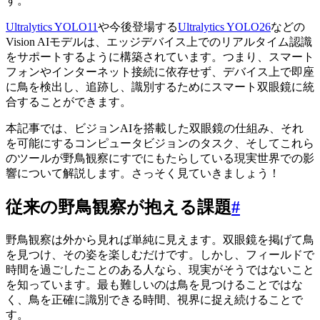
す。
Ultralytics YOLO11
や今後登場する
Ultralytics YOLO26
などの
Vision AIモデルは、エッジデバイス上でのリアルタイム認識
をサポートするように構築されています。つまり、スマート
フォンやインターネット接続に依存せず、デバイス上で即座
に鳥を検出し、追跡し、識別するためにスマート双眼鏡に統
合することができます。
本記事では、ビジョンAIを搭載した双眼鏡の仕組み、それ
を可能にするコンピュータビジョンのタスク、そしてこれら
のツールが野鳥観察にすでにもたらしている現実世界での影
響について解説します。さっそく見ていきましょう！
従来の野鳥観察が抱える課題
#
野鳥観察は外から見れば単純に見えます。双眼鏡を掲げて鳥
を見つけ、その姿を楽しむだけです。しかし、フィールドで
時間を過ごしたことのある人なら、現実がそうではないこと
を知っています。最も難しいのは鳥を見つけることではな
く、鳥を正確に識別できる時間、視界に捉え続けることで
す。