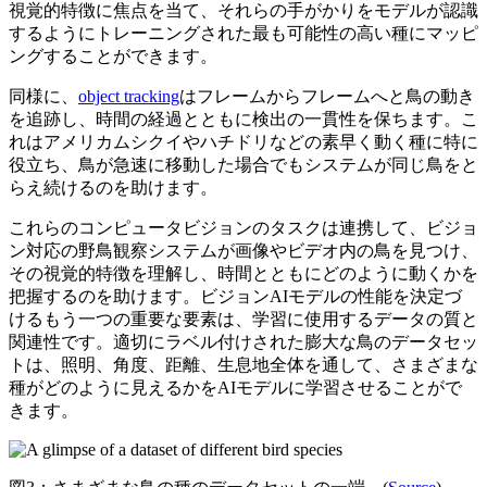
視覚的特徴に焦点を当て、それらの手がかりをモデルが認識
するようにトレーニングされた最も可能性の高い種にマッピ
ングすることができます。
同様に、
object tracking
はフレームからフレームへと鳥の動き
を追跡し、時間の経過とともに検出の一貫性を保ちます。こ
れはアメリカムシクイやハチドリなどの素早く動く種に特に
役立ち、鳥が急速に移動した場合でもシステムが同じ鳥をと
らえ続けるのを助けます。
これらのコンピュータビジョンのタスクは連携して、ビジョ
ン対応の野鳥観察システムが画像やビデオ内の鳥を見つけ、
その視覚的特徴を理解し、時間とともにどのように動くかを
把握するのを助けます。ビジョンAIモデルの性能を決定づ
けるもう一つの重要な要素は、学習に使用するデータの質と
関連性です。適切にラベル付けされた膨大な鳥のデータセッ
トは、照明、角度、距離、生息地全体を通して、さまざまな
種がどのように見えるかをAIモデルに学習させることがで
きます。