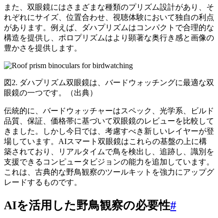
また、双眼鏡にはさまざまな種類のプリズム設計があり、そ
れぞれにサイズ、位置合わせ、視聴体験において独自の利点
があります。例えば、ダハプリズムはコンパクトで合理的な
構造を提供し、ポロプリズムはより顕著な奥行き感と画像の
豊かさを提供します。
図2. ダハプリズム双眼鏡は、バードウォッチングに最適な双
眼鏡の一つです。（出典）
伝統的に、バードウォッチャーはスペック、光学系、ビルド
品質、保証、価格帯に基づいて双眼鏡のレビューを比較して
きました。しかし今日では、考慮すべき新しいレイヤーが登
場しています。AIスマート双眼鏡はこれらの基盤の上に構
築されており、リアルタイムで鳥を検出し、追跡し、識別を
支援できるコンピュータビジョンの能力を追加しています。
これは、古典的な野鳥観察のツールキットを強力にアップグ
レードするものです。
AIを活用した野鳥観察の必要性
#