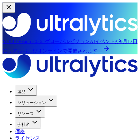
YOLO Vision 2026:
グローバルビジョンAIイベントが9月13日
にリアルおよびオンラインで開催されます。
製品
ソリューション
リソース
会社名
価格
ライセンス