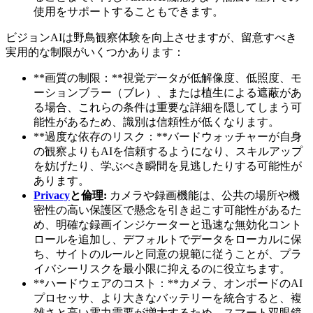
使用をサポートすることもできます。
ビジョンAIは野鳥観察体験を向上させますが、留意すべき
実用的な制限がいくつかあります：
**画質の制限：**視覚データが低解像度、低照度、モ
ーションブラー（ブレ）、または植生による遮蔽があ
る場合、これらの条件は重要な詳細を隠してしまう可
能性があるため、識別は信頼性が低くなります。
**過度な依存のリスク：**バードウォッチャーが自身
の観察よりもAIを信頼するようになり、スキルアップ
を妨げたり、学ぶべき瞬間を見逃したりする可能性が
あります。
Privacy
と倫理:
カメラや録画機能は、公共の場所や機
密性の高い保護区で懸念を引き起こす可能性があるた
め、明確な録画インジケーターと迅速な無効化コント
ロールを追加し、デフォルトでデータをローカルに保
ち、サイトのルールと同意の規範に従うことが、プラ
イバシーリスクを最小限に抑えるのに役立ちます。
**ハードウェアのコスト：**カメラ、オンボードのAI
プロセッサ、より大きなバッテリーを統合すると、複
雑さと高い電力需要が増大するため、スマート双眼鏡