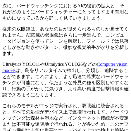
次に、バードウォッチングにおけるAIの役割の拡大と、そ
れがどのようにバードウォッチャーにとってますます有用な
ものになっているかを詳しく見ていきましょう。
従来の双眼鏡は、あなたの目が捉えられるものしか見せてく
れません。AI搭載の双眼鏡はさらに一歩進んで、コンピュ
ータビジョンを使ってシーンを解釈し、フィールドでは見落
としがちな動きやパターン、微妙な視覚的手がかりを分析し
ます。
Ultralytics YOLO11やUltralytics YOLO26などの
Computer vision
models
は、鳥をリアルタイムで検出し、分類し、追跡するこ
とができます。これにより、より迅速で確実なバードウォッ
チングが可能になり、似たような外見の種を区別しやすくな
り、行動の手がかりに気づき、より高い精度で目撃情報を確
認できるようになります。
これらのモデルがエッジで実行され、双眼鏡に統合される
と、すべての処理がデバイス上で直接行われます。バードウ
ォッチングは森林や湿地など、インターネット接続が不安定
または不可能な遠隔地で行われることが多いため、このオフ
ライン機能は非常に重要です。デバイス上での検出と追跡に