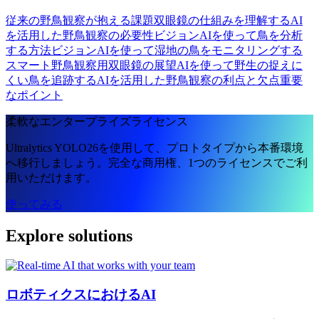
従来の野鳥観察が抱える課題
双眼鏡の仕組みを理解する
AI
を活用した野鳥観察の必要性
ビジョンAIを使って鳥を分析
する方法
ビジョンAIを使って湿地の鳥をモニタリングする
スマート野鳥観察用双眼鏡の展望
AIを使って野生の捉えに
くい鳥を追跡する
AIを活用した野鳥観察の利点と欠点
重要
なポイント
柔軟なエンタープライズライセンス
Ultralytics YOLO26を使用して、プロトタイプから本番環境
へ移行しましょう。完全な商用権、1つのライセンスでご利
用いただけます。
使ってみる
Explore solutions
ロボティクスにおけるAI