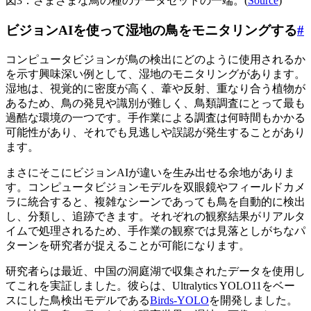
図3：さまざまな鳥の種のデータセットの一端。(
Source
)
ビジョンAIを使って湿地の鳥をモニタリングする
#
コンピュータビジョンが鳥の検出にどのように使用されるか
を示す興味深い例として、湿地のモニタリングがあります。
湿地は、視覚的に密度が高く、葦や反射、重なり合う植物が
あるため、鳥の発見や識別が難しく、鳥類調査にとって最も
過酷な環境の一つです。手作業による調査は何時間もかかる
可能性があり、それでも見逃しや誤認が発生することがあり
ます。
まさにそこにビジョンAIが違いを生み出せる余地がありま
す。コンピュータビジョンモデルを双眼鏡やフィールドカメ
ラに統合すると、複雑なシーンであっても鳥を自動的に検出
し、分類し、追跡できます。それぞれの観察結果がリアルタ
イムで処理されるため、手作業の観察では見落としがちなパ
ターンを研究者が捉えることが可能になります。
研究者らは最近、中国の洞庭湖で収集されたデータを使用し
てこれを実証しました。彼らは、Ultralytics YOLO11をベー
スにした鳥検出モデルである
Birds-YOLO
を開発しました。