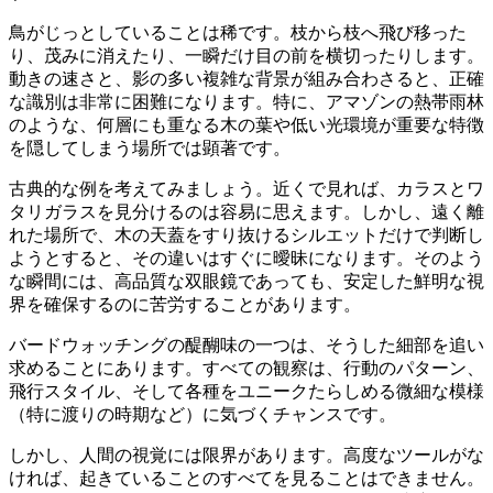
鳥がじっとしていることは稀です。枝から枝へ飛び移った
り、茂みに消えたり、一瞬だけ目の前を横切ったりします。
動きの速さと、影の多い複雑な背景が組み合わさると、正確
な識別は非常に困難になります。特に、アマゾンの熱帯雨林
のような、何層にも重なる木の葉や低い光環境が重要な特徴
を隠してしまう場所では顕著です。
古典的な例を考えてみましょう。近くで見れば、カラスとワ
タリガラスを見分けるのは容易に思えます。しかし、遠く離
れた場所で、木の天蓋をすり抜けるシルエットだけで判断し
ようとすると、その違いはすぐに曖昧になります。そのよう
な瞬間には、高品質な双眼鏡であっても、安定した鮮明な視
界を確保するのに苦労することがあります。
バードウォッチングの醍醐味の一つは、そうした細部を追い
求めることにあります。すべての観察は、行動のパターン、
飛行スタイル、そして各種をユニークたらしめる微細な模様
（特に渡りの時期など）に気づくチャンスです。
しかし、人間の視覚には限界があります。高度なツールがな
ければ、起きていることのすべてを見ることはできません。