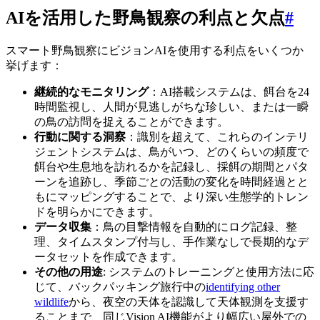
AIを活用した野鳥観察の利点と欠点
#
スマート野鳥観察にビジョンAIを使用する利点をいくつか
挙げます：
継続的なモニタリング
：AI搭載システムは、餌台を24
時間監視し、人間が見逃しがちな珍しい、または一瞬
の鳥の訪問を捉えることができます。
行動に関する洞察
：識別を超えて、これらのインテリ
ジェントシステムは、鳥がいつ、どのくらいの頻度で
餌台や生息地を訪れるかを記録し、採餌の期間とパタ
ーンを追跡し、季節ごとの活動の変化を時間経過とと
もにマッピングすることで、より深い生態学的トレン
ドを明らかにできます。
データ収集
：鳥の目撃情報を自動的にログ記録、整
理、タイムスタンプ付与し、手作業なしで長期的なデ
ータセットを作成できます。
その他の用途
: システムのトレーニングと使用方法に応
じて、バックパッキング旅行中の
identifying other
wildlife
から、夜空の天体を認識して天体観測を支援す
ることまで、同じVision AI機能がより幅広い屋外での