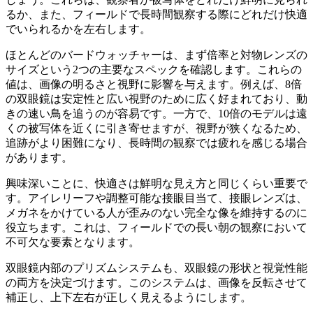
るか、また、フィールドで長時間観察する際にどれだけ快適
でいられるかを左右します。
ほとんどのバードウォッチャーは、まず倍率と対物レンズの
サイズという2つの主要なスペックを確認します。これらの
値は、画像の明るさと視野に影響を与えます。例えば、8倍
の双眼鏡は安定性と広い視野のために広く好まれており、動
きの速い鳥を追うのが容易です。一方で、10倍のモデルは遠
くの被写体を近くに引き寄せますが、視野が狭くなるため、
追跡がより困難になり、長時間の観察では疲れを感じる場合
があります。
興味深いことに、快適さは鮮明な見え方と同じくらい重要で
す。アイレリーフや調整可能な接眼目当て、接眼レンズは、
メガネをかけている人が歪みのない完全な像を維持するのに
役立ちます。これは、フィールドでの長い朝の観察において
不可欠な要素となります。
双眼鏡内部のプリズムシステムも、双眼鏡の形状と視覚性能
の両方を決定づけます。このシステムは、画像を反転させて
補正し、上下左右が正しく見えるようにします。