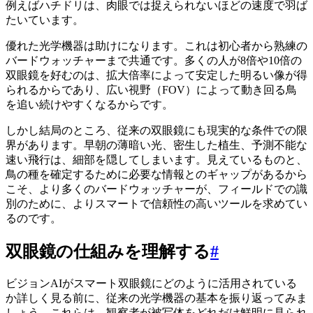
例えばハチドリは、肉眼では捉えられないほどの速度で羽ば
たいています。
優れた光学機器は助けになります。これは初心者から熟練の
バードウォッチャーまで共通です。多くの人が8倍や10倍の
双眼鏡を好むのは、拡大倍率によって安定した明るい像が得
られるからであり、広い視野（FOV）によって動き回る鳥
を追い続けやすくなるからです。
しかし結局のところ、従来の双眼鏡にも現実的な条件での限
界があります。早朝の薄暗い光、密生した植生、予測不能な
速い飛行は、細部を隠してしまいます。見えているものと、
鳥の種を確定するために必要な情報とのギャップがあるから
こそ、より多くのバードウォッチャーが、フィールドでの識
別のために、よりスマートで信頼性の高いツールを求めてい
るのです。
双眼鏡の仕組みを理解する
#
ビジョンAIがスマート双眼鏡にどのように活用されている
か詳しく見る前に、従来の光学機器の基本を振り返ってみま
しょう。これらは、観察者が被写体をどれだけ鮮明に見られ