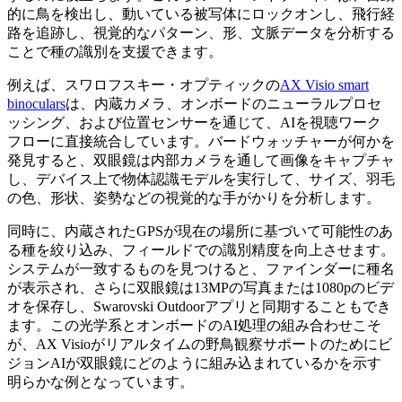
的に鳥を検出し、動いている被写体にロックオンし、飛行経
路を追跡し、視覚的なパターン、形、文脈データを分析する
ことで種の識別を支援できます。
例えば、スワロフスキー・オプティックの
AX Visio smart
binoculars
は、内蔵カメラ、オンボードのニューラルプロセ
ッシング、および位置センサーを通じて、AIを視聴ワーク
フローに直接統合しています。バードウォッチャーが何かを
発見すると、双眼鏡は内部カメラを通して画像をキャプチャ
し、デバイス上で物体認識モデルを実行して、サイズ、羽毛
の色、形状、姿勢などの視覚的な手がかりを分析します。
同時に、内蔵されたGPSが現在の場所に基づいて可能性のあ
る種を絞り込み、フィールドでの識別精度を向上させます。
システムが一致するものを見つけると、ファインダーに種名
が表示され、さらに双眼鏡は13MPの写真または1080pのビデ
オを保存し、Swarovski Outdoorアプリと同期することもでき
ます。この光学系とオンボードのAI処理の組み合わせこそ
が、AX Visioがリアルタイムの野鳥観察サポートのためにビ
ジョンAIが双眼鏡にどのように組み込まれているかを示す
明らかな例となっています。