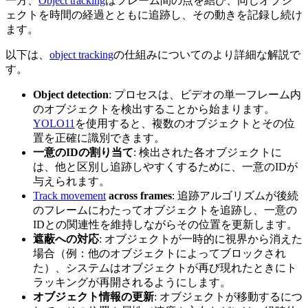
一方、
Object tracking
はフレーム間の点を結び、同じオブジ
ェクトを時間の経過とともに追跡し、その動きを記録し続け
ます。
以下は、
object tracking
の仕組みについてのより詳細な解説で
す。
Object detection
: プロセスは、ビデオの単一フレーム内
のオブジェクトを検出することから始まります。
YOLO11
を使用すると、複数のオブジェクトとその位
置を正確に識別できます。
一意のIDの割り当て
: 検出された各オブジェクトに
は、他と区別し追跡しやすくするために、一意のIDが
与えられます。
Track movement
across frames
: 追跡アルゴリズムが後続
のフレームにわたってオブジェクトを追跡し、一意の
IDとの関連性を維持しながらその位置を更新します。
遮蔽への対応
: オブジェクトが一時的に視界から消えた
場合（例：他のオブジェクトによってブロックされ
た）、システムはオブジェクトが再び現れたときにト
ラッキングが再開されるようにします。
オブジェクト情報の更新
: オブジェクトが移動するにつ