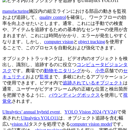
manufacturing
施設内の組立ラインにおける部品の動きを監視
および追跡して、
quality control
を確保し、ワークフローの効
率を向上させたいとします。通常、これには手動での検査
や、アイテムを追跡するための基本的なセンサーの使用が含
まれますが、これには時間がかかり、エラーが発生しやすく
なります。しかし、
computer vision
と
object tracking
を使用す
ることで、このプロセスを自動化および強化できます。
オブジェクトトラッキングは、ビデオ内のオブジェクトを検
出し、識別し、追跡するのに役立つ
コンピュータビジョンタ
スク
です。農場での
動物モニタリング
から、
小売
店舗での
セ
キュリティ
および
監視
まで、多岐にわたるアプリケーション
で使用できます。ビデオ内で
追跡されているオブジェクト
は
通常、ユーザーがビデオフレーム内の正確な位置と検出箇所
を把握できるように、
バウンディングボックス
を使用して
視
覚化
されます。
Ultralytics’ annual hybrid event
、
YOLO Vision 2024 (YV24)
で発
表された
Ultralytics YOLO11
は、オブジェクト追跡を含む幅
広い
vision AI
タスクを処理できる
computer vision model
です。