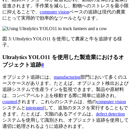
促進されます。手作業を減らし、動物へのストレスを最小限
に抑えることで、
computer vision
ベースの追跡は現代の農業
にとって実用的で効率的なツールとなります。
図 3: Ultralytics YOLO11 を使用して農家と牛を追跡する様
子。
Ultralytics YOLO11 を使用した製造業におけるオ
ブジェクト追跡
#
オブジェクト追跡には、
manufacturing
部門において多くのユ
ースケースがあります。たとえば、オブジェクト検出および
追跡システムで生産ラインを監視できます。製品や原材料
は、コンベアベルト上を移動する際に簡単に追跡され、
counted
されます。これらのシステムは、他の
computer vision
システムと
integrated
して、追加のタスクを実行することもで
きます。たとえば、欠陥のあるアイテムは、
defect detection
システムを使用して識別され、オブジェクト追跡を使用して
適切に処理されるように追跡されます。