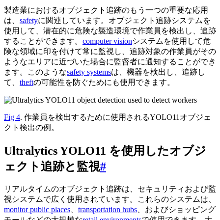
製造業におけるオブジェクト追跡のもう一つの重要な応用
は、
safety
に関連しています。オブジェクト追跡システムを
使用して、潜在的に危険な製造環境で作業員を検出し、追跡
することができます。
computer vision
システムを使用して危
険な領域に印を付けて常に監視し、追跡対象の作業員がその
ようなエリアに近づいた場合に監督者に通知することができ
ます。このような
safety systems
は、機器を検出し、追跡し
て、
theft
の可能性を防ぐためにも使用できます。
Fig 4
. 作業員を検出するために使用されるYOLO11オブジェ
クト検出の例。
Ultralytics YOLO11 を使用したオブジ
ェクト追跡と監視
#
リアルタイムのオブジェクト追跡は、セキュリティおよび監
視システムで広く使用されています。これらのシステムは、
monitor public places
、
transportation hubs
、およびショッピング
モールなどの大規模な
retail environments
で使用できます。大