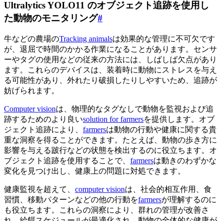
Ultralytics YOLO11 のオブジェクト追跡を使用し
た動物のモニタリング
#
牛などの農場の
Tracking animals
は効果的な管理に不可欠です
が、退屈で時間のかかる作業になることがあります。センサ
ーやタグの使用などの従来の方法には、しばしば欠点があり
ます。これらのデバイスは、装着時に動物にストレスを与え
る可能性があり、外れたり破損したりしやすいため、追跡が
妨げられます。
Computer vision
は、物理的なタグなしで動物を監視および追
跡するためのより良い
solution for farmers
を提供します。オブ
ジェクト追跡により、
farmers
は動物の行動や健康に関する貴
重な洞察を得ることができます。たとえば、動物の歩き方に
影響を与える跛行などの状態を検出するのに役立ちます。オ
ブジェクト追跡を使用することで、
farmers
は動きのわずかな
変化を見つけ出し、健康上の問題に対処できます。
健康監視を超えて、
computer vision
は、社会的相互作用、食
習慣、移動パターンなどの他の行動を
farmers
が理解するのに
も役立ちます。これらの洞察により、群れの管理が改善さ
れ、給餌スケジュールが最適化され、動物の全体的な健康が