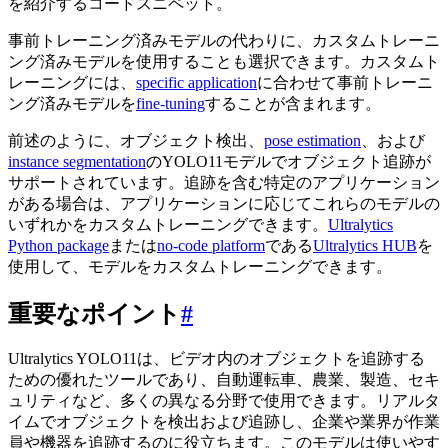
を紹介するコードスニペット。
事前トレーニング済みモデルの代わりに、カスタムトレーニ
ング済みモデルを使用することも選択できます。カスタムト
レーニングには、
specific application
に合わせて事前トレーニ
ング済みモデルを
fine-tuning
することが含まれます。
前述のように、オブジェクト検出、
pose estimation
、および
instance segmentation
のYOLO11モデルでオブジェクト追跡が
サポートされています。追跡を含む特定のアプリケーション
がある場合は、アプリケーションに応じてこれらのモデルの
いずれかをカスタムトレーニングできます。
Ultralytics
Python package
または
no-code platform
である
Ultralytics HUB
を
使用して、モデルをカスタムトレーニングできます。
重要なポイント
#
Ultralytics YOLO11は、ビデオ内のオブジェクトを追跡する
ための優れたツールであり、自動運転車、農業、製造、セキ
ュリティなど、多くの異なる分野で使用できます。リアルタ
イムでオブジェクトを検出および追跡し、企業や業界が作業
員や機器を追跡するのに役立ちます。このモデルは使いやす