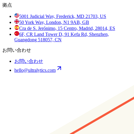
拠点
5001 Judicial Way, Frederick, MD 21703, US
50 York Way, London, N1 9AB, GB
Cra de S. Jerónimo, 15 Centro, Madrid, 28014, ES
6F, CR Land Tower D, 91 Kefa Rd, Shenzhen,
Guangdong 518057, CN
お問い合わせ
お問い合わせ
hello@ultralytics.com