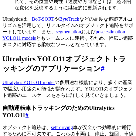
れて、その位置や属性（速度や方向など）は、経時的
な変化を反映するように継続的に更新されます。
Ultralyticsは、
BoT-SORT
や
ByteTrack
などの高度な追跡アルゴ
リズムを活用して、リアルタイムのオブジェクト追跡をサポ
ートしています。また、
segmentation
および
pose estimation
YOLO11 models
ともシームレスに連携するため、幅広い追跡
タスクに対応する柔軟なツールとなっています。
Ultralytics YOLO11オブジェクトトラ
ッキングのアプリケーション
#
Ultralytics YOLO11 model
の多用途な機能により、多くの産業
で幅広い用途の可能性が開かれます。YOLO11のオブジェク
ト追跡のユースケースをさらに詳しく見ていきましょう。
自動運転車トラッキングのためのUltralytics
YOLO11
#
オブジェクト追跡は、
self-driving
車が安全かつ効率的に運行
するために不可欠です。これらの車両は、停止、旋回、車線