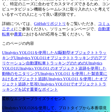
く、特定のニーズに合わせてカスタマイズできるため、コン
ピュータビジョン機能をシームレスに取り入れたいと考えて
いるすべての人にとって良い選択肢です。
詳細については、
GitHubリポジトリ
をご覧いただき、
コミュ
ニティ
にご参加ください。ソリューションページで、
自動運
転車
や
農業
におけるAIの応用をご覧ください。🚀
このページの内容
Ultralytics YOLO11を使用したAI駆動型オブジェクトトラッ
キング
Ultralytics YOLO11オブジェクトトラッキングのアプ
リケーション
自動運転車トラッキングのためのUltralytics
YOLO11
Ultralytics YOLO11 のオブジェクト追跡を使用した
動物のモニタリング
Ultralytics YOLO11 を使用した製造業に
おけるオブジェクト追跡
Ultralytics YOLO11 を使用したオブ
ジェクト追跡と監視
Ultralytics YOLO11でオブジェクトトラ
ッキングを試す
重要なポイント
柔軟なエンタープライズライセンス
Ultralytics YOLO26を使用して、プロトタイプから本番環境