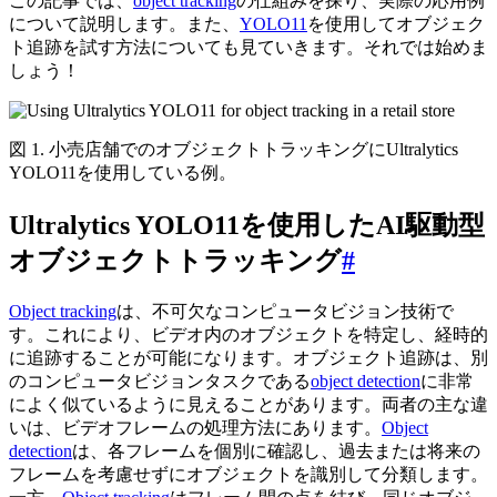
この記事では、
object tracking
の仕組みを探り、実際の応用例
について説明します。また、
YOLO11
を使用してオブジェク
ト追跡を試す方法についても見ていきます。それでは始めま
しょう！
図 1. 小売店舗でのオブジェクトトラッキングにUltralytics
YOLO11を使用している例。
Ultralytics YOLO11を使用したAI駆動型
オブジェクトトラッキング
#
Object tracking
は、不可欠なコンピュータビジョン技術で
す。これにより、ビデオ内のオブジェクトを特定し、経時的
に追跡することが可能になります。オブジェクト追跡は、別
のコンピュータビジョンタスクである
object detection
に非常
によく似ているように見えることがあります。両者の主な違
いは、ビデオフレームの処理方法にあります。
Object
detection
は、各フレームを個別に確認し、過去または将来の
フレームを考慮せずにオブジェクトを識別して分類します。