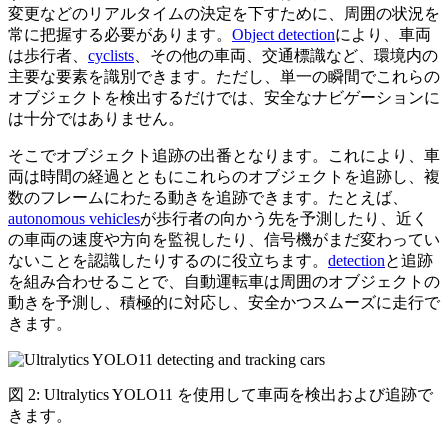
変更などのリアルタイムの決定を下すために、周囲の状況を
常に把握する必要があります。
Object detection
により、車両
は歩行者、
cyclists
、その他の車両、交通標識など、環境内の
主要な要素を識別できます。ただし、単一の瞬間でこれらの
オブジェクトを検出するだけでは、安全なナビゲーションに
は十分ではありません。
そこでオブジェクト追跡の出番となります。これにより、車
両は時間の経過とともにこれらのオブジェクトを追跡し、複
数のフレームにわたる動きを追跡できます。たとえば、
autonomous vehicles
が歩行者の向かう先を予測したり、近く
の車両の速度や方向を監視したり、信号機がまだ変わってい
ないことを認識したりするのに役立ちます。
detection
と追跡
を組み合わせることで、自動運転車は周囲のオブジェクトの
動きを予測し、積極的に対応し、安全かつスムーズに走行で
きます。
図 2: Ultralytics YOLO11 を使用して車両を検出および追跡で
きます。