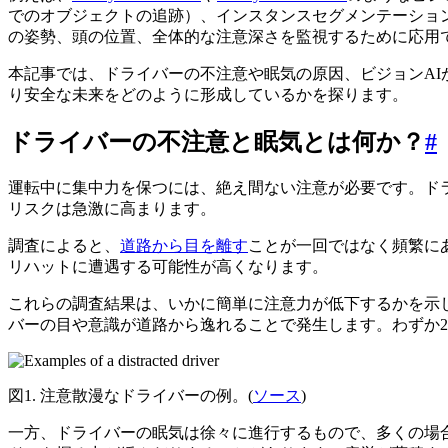
でのオブジェクトの追跡）、インスタンスセグメンテーショ
の姿勢、頭の位置、全体的な注意深さを監視するために応用
本記事では、ドライバーの不注意や眠気の原因、ビジョンA
り安全な未来をどのように形成しているかを探ります。
ドライバーの不注意と眠気とは何か？
#
運転中に集中力を保つには、絶え間ない注意が必要です。ド
リスクは急激に高まります。
調査によると、
道路から目を離す
ことが一回ではなく頻繁に
リハットに遭遇する可能性が高くなります。
これらの調査結果は、いかに簡単に注意力が低下するかを示
バーの目や意識が道路から逸れることで発生します。わずか
図1. 注意散漫なドライバーの例。(
ソース
)
一方、ドライバーの眠気は徐々に進行するもので、多くの場