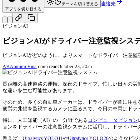
連絡先
テーマを切り替える
アプリを切り替える
ビジョンAI
ビジョンAIがドライバー注意監視シス
ビジョンAIがどのように、よりスマートなドライバー注意
AB
Abirami Vina
5 min read
October 23, 2025
長距離の高速道路の運転、深夜のドライブ、忙しい日々の労
な違いを生む可能性があります。
そのため、多くの自動車メーカーは、ドライバーが常に注意
疲労の兆候を監視するカメラに至るまで、今日の車両はドラ
特に、人工知能（AI）の一分野である
コンピュータビジョン
ョンをドライバーの注意監視システムに活用し、ドライバー
例えば、
Ultralytics YOLO11
や
Ultralytics YOLO26
のようなビジ