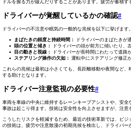
ドルを握る力が緩んだりすることがあります。疲労が蓄積す
ドライバーが覚醒しているかの確認
#
ドライバーの不注意や眠気の一般的な兆候を以下に挙げます
まばたきの頻度と持続時間：
ドライバーのまばたきが
頭の位置と傾き：
ドライバーの頭が前方に傾いたり、
目の動きと視線：
ドライバーが長時間にわたって道路
ステアリング操作の欠如：
運転中にステアリング修正
これらの兆候は最初は小さくても、長距離移動や夜間など、
する助けとなります。
ドライバー注意監視の必要性
#
車両を車線の中央に維持するレーンキープアシストや、安全
事故は起こり得ます。技術は安全性を向上させますが、注意
こうしたリスクを軽減するため、最近の技術革新では、ビジ
の技術は、疲労や注意散漫の初期兆候を検出し、ドライバー