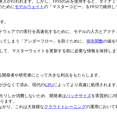
）の導入が行われます。しかし、FP16のみを使用すると、ダイ
のために
モデルウェイト
の「マスターコピー」をFP32で維持
ます。
ドウェアでの実行を高速化するために、モデルの入力とアクティ
なってしまう「アンダーフロー」を防ぐために、
損失関数
の値を
蓄積して、マスターウェイトを更新する前に必要な情報を保持しま
る開発者や研究者にとって大きな利点をもたらします。
幅が少なくて済み、現代の
GPU
によってより高速に処理されます
のメモリしか消費しないため、開発者は
バッチサイズ
を実質的に2
ります。
ながり、これは大規模な
クラウドトレーニング
の運用において