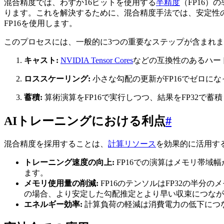
混合精度では、わずか16ビットを使用する
半精度
（FP16
ります。これを解決するために、混合精度手法では、安定性
FP16を使用します。
このプロセスには、一般的に3つの重要なステップが含まれ
キャスト:
NVIDIA Tensor Cores
などの互換性のあるハー
ロススケーリング:
小さな勾配の更新がFP16でゼロに
蓄積:
算術演算をFP16で実行しつつ、結果をFP32で
AIトレーニングにおける利点
#
混合精度を採用することは、
計算リソース
を効果的に活用す
トレーニング速度の向上:
FP16での演算はメモリ帯域
ます。
メモリ使用量の削減:
FP16のテンソルはFP32の半分
の場合、より安定した勾配推定とより早い収束につなが
エネルギー効率:
計算負荷の軽減は消費電力の低下につ