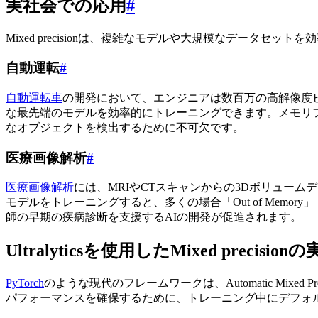
実社会での応用
#
Mixed precisionは、複雑なモデルや大規模なデータ
自動運転
#
自動運転車
の開発において、エンジニアは数百万の高解像度
な最先端のモデルを効率的にトレーニングできます。メモリ
なオブジェクトを検出するために不可欠です。
医療画像解析
#
医療画像解析
には、MRIやCTスキャンからの3Dボリュー
モデルをトレーニングすると、多くの場合「Out of Mem
師の早期の疾病診断を支援するAIの開発が促進されます。
Ultralyticsを使用したMixed precision
PyTorch
のような現代のフレームワークは、Automatic Mix
パフォーマンスを確保するために、トレーニング中にデフォル