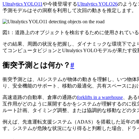
Ultralytics YOLO11
や今後登場する
Ultralytics YOLO26
のような
予測モデルはその洞察を利用して次回の動きを推定します。
図1：道路上のオブジェクトを検出するために使用されているY
その結果、周囲の状況を把握し、ダイナミックな環境下でよ
てコンピュータビジョンとUltralytics YOLOモデルが
衝突予測とは何か？
#
衝突予測とは、AIシステムが物体の動きを理解し、いつ物
り、安全機能のサポート、移動の最適化、共有スペースにお
高速道路の自動車、倉庫の通路の
forklifts in a warehouse
、ある
互作用がどのように展開するかをシステムが理解するのに役
ルート計画、タイミング調整、または協調的な移動などのタ
例えば、先進運転支援システム（ADAS）を搭載した近年
す。システムが危険な状況になり得ると判断した場合、ドラ