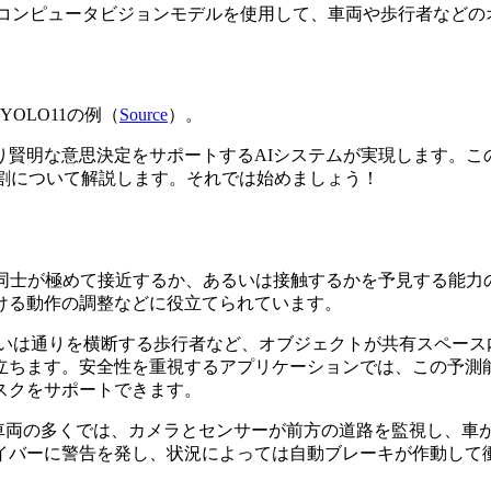
コンピュータビジョンモデルを使用して、車両や歩行者などの
OLO11の例（
Source
）。
り賢明な意思決定をサポートするAIシステムが実現します。こ
果たす役割について解説します。それでは始めましょう！
体同士が極めて接近するか、あるいは接触するかを予見する能力
ける動作の調整などに役立てられています。
いは通りを横断する歩行者など、オブジェクトが共有スペース
立ちます。安全性を重視するアプリケーションでは、この予測
スクをサポートできます。
の車両の多くでは、カメラとセンサーが前方の道路を監視し、車
イバーに警告を発し、状況によっては自動ブレーキが作動して