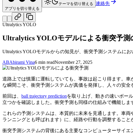
連絡先
テーマを切り替える
アプリを切り替える
Ultralytics YOLO
Ultralytics YOLOモデルによる衝突予
Ultralytics YOLOモデルからの知見が、衝突予測シ
AB
Abirami Vina
6 min read
November 27, 2025
道路上では慎重に運転していても、事故は起こり得ます。車
な瞬間こそ、衝突予測システムが真価を発揮し、人々の安全
前回は、
ball trajectory prediction
を取り上げ、動きの速いボー
立つかを確認しました。衝突予測も同様の仕組みで機能しま
これらの予測システムは、本質的に未来を見通します。車両
ランニングとも呼ばれます）に、経路や行動を調整すること
衝突予測システムの背後にある主要なコンピューターサイエ