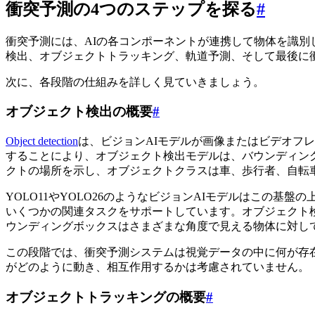
衝突予測の4つのステップを探る
#
衝突予測には、AIの各コンポーネントが連携して物体を識
検出、オブジェクトトラッキング、軌道予測、そして最後に
次に、各段階の仕組みを詳しく見ていきましょう。
オブジェクト検出の概要
#
Object detection
は、ビジョンAIモデルが画像またはビデオフ
することにより、オブジェクト検出モデルは、バウンディン
クトの場所を示し、オブジェクトクラスは車、歩行者、自転
YOLO11やYOLO26のようなビジョンAIモデルはこの
いくつかの関連タスクをサポートしています。オブジェクト
ウンディングボックスはさまざまな角度で見える物体に対し
この段階では、衝突予測システムは視覚データの中に何が存
がどのように動き、相互作用するかは考慮されていません。
オブジェクトトラッキングの概要
#