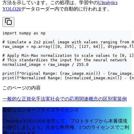
方法を示しています。この処理は、学習中の
Ultralytics
YOLO26
データローダー内で自動的に行われます。
import numpy as np

# Simulate a 2x2 pixel image with values ranging from 0
raw_image = np.array([[0, 255], [127, 64]], dtype=np.fl
# Apply Min-Max normalization to scale values to [0, 1]

# This standardizes the input for the neural network

normalized_image = raw_image / 255.0

print(f"Original Range: {raw_image.min()} - {raw_image.
print(f"Normalized Range: {normalized_image.min()} - {n
このページの内容
一般的な正規化手法
実社会での応用
関連概念の区別
実装例
柔軟なエンタープライズライセンス
Ultralytics YOLO26を使用して、プロトタイプから本番環境
へ移行しましょう。完全な商用権、1つのライセンスでご利
用いただけます。