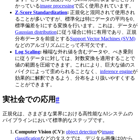
かっている
image processing
で広く使用されています。
Z-Score Standardization
:
正規化と混同されて使用され
ることが多いですが、標準化は特にデータの平均を0、
標準偏差を1にする変換を行います。これは、データが
Gaussian distribution
に従う場合に特に有用であり、正規
分布データを前提とする
Support Vector Machines (SVM)
などのアルゴリズムにとって不可欠です。
Log Scaling
:
極端な外れ値を含むデータや、べき乗則
に従うデータに対しては、対数変換を適用することで
値の範囲を圧縮できます。これにより、巨大な値のス
パイクによって歪められることなく、
inference engine
が
効果的に解釈できるよう、分布をより扱いやすくする
ことができます。
実社会での応用
#
正規化は、さまざまな業界における高性能なAIシステムの
パイプラインにおいて標準的なステップです。
Computer Vision (CV):
object detection
や
image
classification
などのタスクでは、デジタル画像は0から