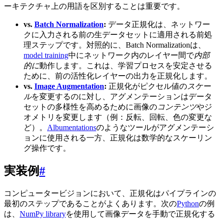
ーキテクチャ上の用語を区別することは重要です。
vs.
Batch Normalization
:
データ正規化は、ネットワー
クに入力される前の生データセットに適用される前処
理ステップです。対照的に、Batch Normalizationは、
model training
中にネットワーク内のレイヤー間で
内部
的に
動作します。これは、学習プロセスを安定させる
ために、前の活性化レイヤーの出力を正規化します。
vs.
Image Augmentation
:
正規化がピクセル値の
スケー
ル
を変更するのに対し、アグメンテーションはデータ
セットの多様性を高めるために画像の
コンテンツ
やジ
オメトリを変更します（例：反転、回転、色の変更な
ど）。
Albumentations
のようなツールがアグメンテーシ
ョンに使用される一方、正規化は数学的なスケーリン
グ操作です。
実装例
#
コンピュータービジョンにおいて、正規化はパイプラインの
最初のステップであることがよくあります。次の
Python
の例
は、
NumPy library
を使用して画像データを手動で正規化する