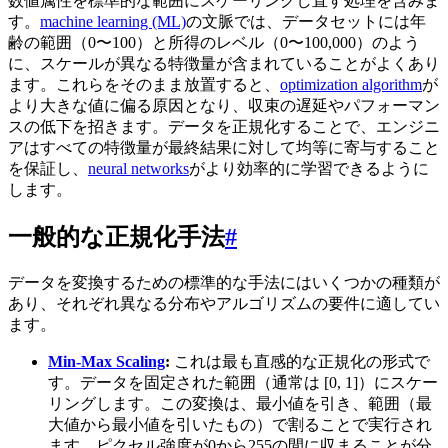
数値属性を標準的な範囲にスケーリングし直す処理を含みま
す。
machine learning (ML)
の文脈では、データセットには年
齢の範囲（0〜100）と所得のレベル（0〜100,000）のよう
に、スケールが異なる特徴量が含まれていることがよくあり
ます。これらをそのまま放置すると、
optimization algorithm
が
より大きな値に偏る原因となり、収束の遅延やパフォーマン
スの低下を招きます。データを正規化することで、エンジニ
アはすべての特徴量が最終結果に対して均等に寄与すること
を保証し、
neural networks
がより効率的に学習できるように
します。
一般的な正規化手法
#
データを変換するための標準的な手法にはいくつかの種類が
あり、それぞれ異なる分布やアルゴリズムの要件に適してい
ます。
Min-Max Scaling
:
これは最も直感的な正規化の形式で
す。データを固定された範囲（通常は [0, 1]）にスケー
リングします。この変換は、最小値を引き、範囲（最
大値から最小値を引いたもの）で割ることで実行され
ます。ピクセル強度が0から255の間に収まることが分