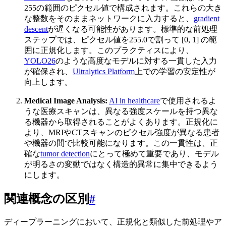
255の範囲のピクセル値で構成されます。これらの大き
な整数をそのままネットワークに入力すると、
gradient
descent
が遅くなる可能性があります。標準的な前処理
ステップでは、ピクセル値を255.0で割って [0, 1] の範
囲に正規化します。このプラクティスにより、
YOLO26
のような高度なモデルに対する一貫した入力
が確保され、
Ultralytics Platform
上での学習の安定性が
向上します。
Medical Image Analysis:
AI in healthcare
で使用されるよ
うな医療スキャンは、異なる強度スケールを持つ異な
る機器から取得されることがよくあります。正規化に
より、MRIやCTスキャンのピクセル強度が異なる患者
や機器の間で比較可能になります。この一貫性は、正
確な
tumor detection
にとって極めて重要であり、モデル
が明るさの変動ではなく構造的異常に集中できるよう
にします。
関連概念の区別
#
ディープラーニングにおいて、正規化と類似した前処理やア