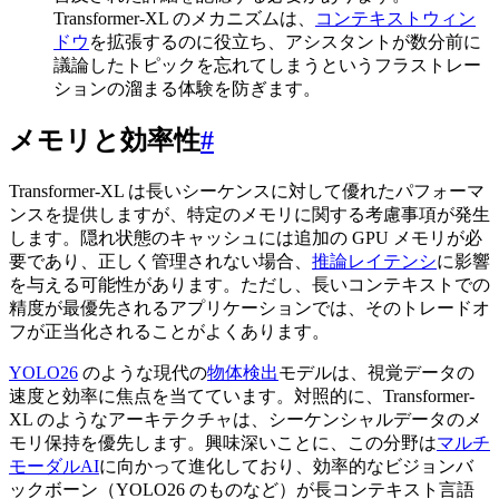
Transformer-XL のメカニズムは、
コンテキストウィン
ドウ
を拡張するのに役立ち、アシスタントが数分前に
議論したトピックを忘れてしまうというフラストレー
ションの溜まる体験を防ぎます。
メモリと効率性
#
Transformer-XL は長いシーケンスに対して優れたパフォーマ
ンスを提供しますが、特定のメモリに関する考慮事項が発生
します。隠れ状態のキャッシュには追加の GPU メモリが必
要であり、正しく管理されない場合、
推論レイテンシ
に影響
を与える可能性があります。ただし、長いコンテキストでの
精度が最優先されるアプリケーションでは、そのトレードオ
フが正当化されることがよくあります。
YOLO26
のような現代の
物体検出
モデルは、視覚データの
速度と効率に焦点を当てています。対照的に、Transformer-
XL のようなアーキテクチャは、シーケンシャルデータのメ
モリ保持を優先します。興味深いことに、この分野は
マルチ
モーダルAI
に向かって進化しており、効率的なビジョンバ
ックボーン（YOLO26 のものなど）が長コンテキスト言語