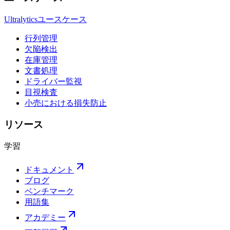
Ultralyticsユースケース
行列管理
欠陥検出
在庫管理
文書処理
ドライバー監視
目視検査
小売における損失防止
リソース
学習
ドキュメント
ブログ
ベンチマーク
用語集
アカデミー