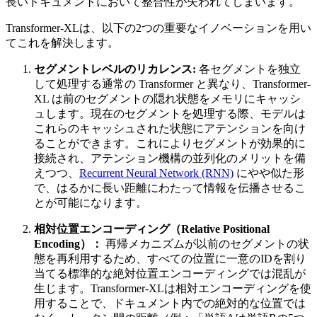
長いドキュメントにおいて整合性が失われてしまいます。
Transformer-XLは、以下の2つの重要なイノベーションを用い
てこれを解決します。
セグメントレベルのリカレンス:
各セグメントを独立
して処理する通常の Transformer と異なり、Transformer-
XL は前のセグメントの隠れ状態をメモリにキャッシ
ュします。現在のセグメントを処理する際、モデルは
これらのキャッシュされた状態にアテンションを向け
ることができます。これによりセグメントが効果的に
接続され、アテンション機構の並列化のメリットを備
えつつ、
Recurrent Neural Network (RNN)
にやや似た形
で、はるかに長い距離にわたって情報を伝播させるこ
とが可能になります。
相対位置エンコーディング（Relative Positional
Encoding）：
再帰メカニズムが以前のセグメントの状
態を再利用するため、すべての位置に一意のIDを割り
当てる標準的な絶対位置エンコーディングでは混乱が
生じます。Transformer-XLは相対エンコーディングを使
用することで、ドキュメント内での絶対的な位置では