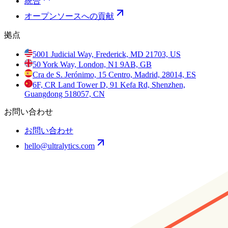
統合
オープンソースへの貢献
拠点
5001 Judicial Way, Frederick, MD 21703, US
50 York Way, London, N1 9AB, GB
Cra de S. Jerónimo, 15 Centro, Madrid, 28014, ES
6F, CR Land Tower D, 91 Kefa Rd, Shenzhen,
Guangdong 518057, CN
お問い合わせ
お問い合わせ
hello@ultralytics.com