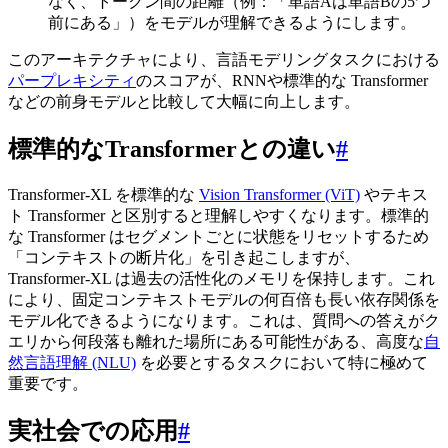
なく、トークン間の距離（例：「単語Aは単語Bの5つ
前にある」）をモデルが理解できるようにします。
このアーキテクチャにより、言語モデリングタスクにおける
パープレキシティ
のスコアが、RNNや標準的な Transformer
などの前身モデルと比較して大幅に向上します。
標準的なTransformerとの違い
#
Transformer-XL を標準的な
Vision Transformer (ViT)
やテキス
ト Transformer と区別すると理解しやすくなります。標準的
な Transformer はセグメントごとに状態をリセットするため
「コンテキストの断片化」を引き起こしますが、
Transformer-XL は過去の活性化のメモリを保持します。これ
により、固定コンテキストモデルの何百倍も長い依存関係を
モデル化できるようになります。これは、質問への答えがク
エリから何段落も離れた場所にある可能性がある、高度な
自
然言語理解 (NLU)
を必要とするタスクにおいて特に極めて
重要です。
実社会での応用
#