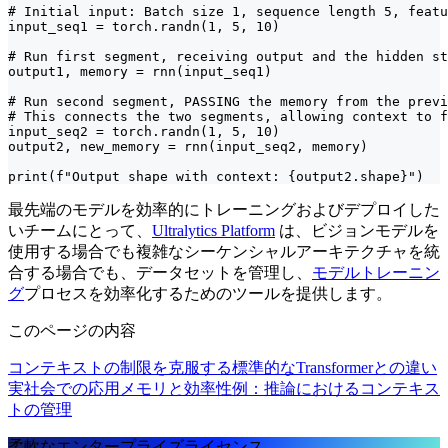
# Initial input: Batch size 1, sequence length 5, featu
input_seq1 = torch.randn(1, 5, 10)

# Run first segment, receiving output and the hidden st
output1, memory = rnn(input_seq1)

# Run second segment, PASSING the memory from the previ
# This connects the two segments, allowing context to f
input_seq2 = torch.randn(1, 5, 10)

output2, new_memory = rnn(input_seq2, memory)

print(f"Output shape with context: {output2.shape}")
最先端のモデルを効率的にトレーニングおよびデプロイした
いチームにとって、
Ultralytics Platform
は、ビジョンモデルを
使用する場合でも複雑なシーケンシャルアーキテクチャを統
合する場合でも、データセットを管理し、
モデルトレーニン
グ
プロセスを効率化するためのツールを提供します。
このページの内容
コンテキストの制限を克服する
標準的なTransformerとの違い
実社会での応用
メモリと効率性
例：推論におけるコンテキス
トの管理
柔軟なエンタープライズライセンス