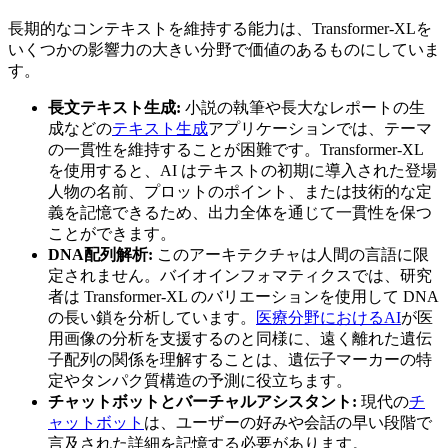
長期的なコンテキストを維持する能力は、Transformer-XLを
いくつかの影響力の大きい分野で価値のあるものにしていま
す。
長文テキスト生成:
小説の執筆や長大なレポートの生
成などの
テキスト生成
アプリケーションでは、テーマ
の一貫性を維持することが困難です。Transformer-XL
を使用すると、AI はテキストの初期に導入された登場
人物の名前、プロットのポイント、または技術的な定
義を記憶できるため、出力全体を通じて一貫性を保つ
ことができます。
DNA配列解析:
このアーキテクチャは人間の言語に限
定されません。バイオインフォマティクスでは、研究
者は Transformer-XL のバリエーションを使用して DNA
の長い鎖を分析しています。
医療分野におけるAI
が医
用画像の分析を支援するのと同様に、遠く離れた遺伝
子配列の関係を理解することは、遺伝子マーカーの特
定やタンパク質構造の予測に役立ちます。
チャットボットとバーチャルアシスタント:
現代の
チ
ャットボット
は、ユーザーの好みや会話の早い段階で
言及された詳細を記憶する必要があります。