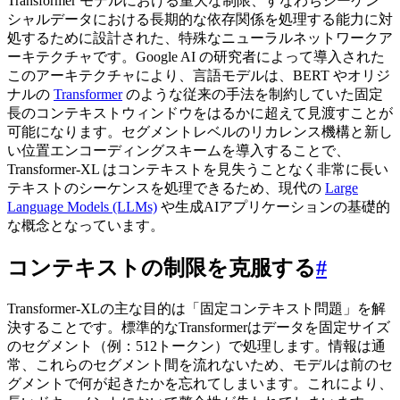
Transformer モデルにおける重大な制限、すなわちシーケン
シャルデータにおける長期的な依存関係を処理する能力に対
処するために設計された、特殊なニューラルネットワークア
ーキテクチャです。Google AI の研究者によって導入された
このアーキテクチャにより、言語モデルは、BERT やオリジ
ナルの
Transformer
のような従来の手法を制約していた固定
長のコンテキストウィンドウをはるかに超えて見渡すことが
可能になります。セグメントレベルのリカレンス機構と新し
い位置エンコーディングスキームを導入することで、
Transformer-XL はコンテキストを見失うことなく非常に長い
テキストのシーケンスを処理できるため、現代の
Large
Language Models (LLMs)
や生成AIアプリケーションの基礎的
な概念となっています。
コンテキストの制限を克服する
#
Transformer-XLの主な目的は「固定コンテキスト問題」を解
決することです。標準的なTransformerはデータを固定サイズ
のセグメント（例：512トークン）で処理します。情報は通
常、これらのセグメント間を流れないため、モデルは前のセ
グメントで何が起きたかを忘れてしまいます。これにより、