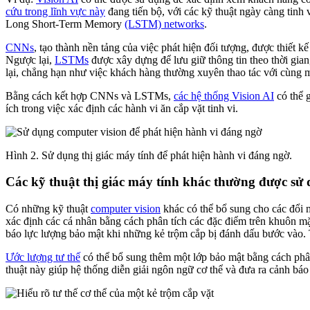
cứu trong lĩnh vực này
đang tiến bộ, với các kỹ thuật ngày càng tinh 
Long Short-Term Memory
(LSTM) networks
.
CNNs
, tạo thành nền tảng của việc phát hiện đối tượng, được thiết k
Ngược lại,
LSTMs
được xây dựng để lưu giữ thông tin theo thời gian
lại, chẳng hạn như việc khách hàng thường xuyên thao tác với cùng 
Bằng cách kết hợp CNNs và LSTMs,
các hệ thống Vision AI
có thể g
ích trong việc xác định các hành vi ăn cắp vặt tinh vi.
Hình 2. Sử dụng thị giác máy tính để phát hiện hành vi đáng ngờ.
Các kỹ thuật thị giác máy tính khác thường được sử
Có những kỹ thuật
computer vision
khác có thể bổ sung cho các đổi
xác định các cá nhân bằng cách phân tích các đặc điểm trên khuôn m
báo lực lượng bảo mật khi những kẻ trộm cắp bị đánh dấu bước vào. T
Ước lượng tư thế
có thể bổ sung thêm một lớp bảo mật bằng cách phâ
thuật này giúp hệ thống diễn giải ngôn ngữ cơ thể và đưa ra cảnh báo