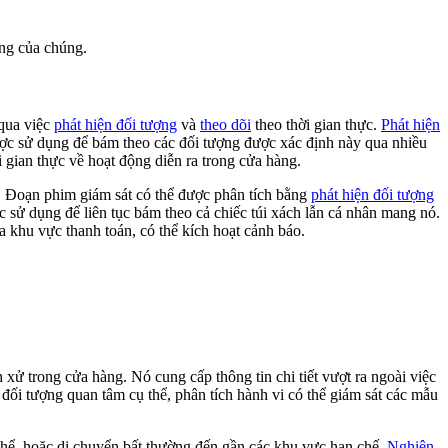
ng của chúng.
 qua việc
phát hiện đối tượng
và
theo dõi
theo thời gian thực.
Phát hiện
ợc sử dụng để bám theo các đối tượng được xác định này qua nhiều
 gian thực về hoạt động diễn ra trong cửa hàng.
g. Đoạn phim giám sát có thể được phân tích bằng
phát hiện đối tượng
 sử dụng để liên tục bám theo cả chiếc túi xách lẫn cá nhân mang nó.
a khu vực thanh toán, có thể kích hoạt cảnh báo.
ử trong cửa hàng. Nó cung cấp thông tin chi tiết vượt ra ngoài việc
 đối tượng quan tâm cụ thể, phân tích hành vi có thể giám sát các mẫu
 thể, hoặc di chuyển bất thường đến gần các khu vực hạn chế.
Nghiên