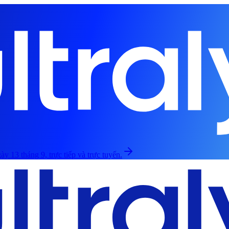
ày 13 tháng 9, trực tiếp và trực tuyến.