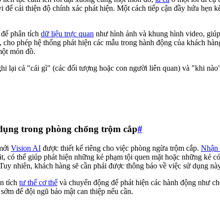
vi để cải thiện độ chính xác phát hiện. Một cách tiếp cận đầy hứa hẹn k
ế để phân tích
dữ liệu trực quan
như hình ảnh và khung hình video, giúp
, cho phép hệ thống phát hiện các mẫu trong hành động của khách hàng
một món đồ.
hi lại cả "cái gì" (các đối tượng hoặc con người liên quan) và "khi nào"
 dụng trong phòng chống trộm cắp
#
 mới
Vision AI
được thiết kế riêng cho việc phòng ngừa trộm cắp.
Nhận 
ặt, có thể giúp phát hiện những kẻ phạm tội quen mặt hoặc những kẻ 
uy nhiên, khách hàng sẽ cần phải được thông báo về việc sử dụng này 
n tích
tư thế cơ thể
và chuyển động để phát hiện các hành động như che 
 sớm để đội ngũ bảo mật can thiệp nếu cần.