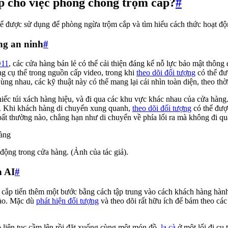
ợp cho việc phòng chống trộm cắp?
#
ể được sử dụng để phòng ngừa trộm cắp và tìm hiểu cách thức hoạt độ
ng an ninh
#
O11
, các cửa hàng bán lẻ có thể cải thiện đáng kể nỗ lực bảo mật thông
ng cụ thể trong nguồn cấp video, trong khi
theo dõi đối tượng
có thể đư
 nhau, các kỹ thuật này có thể mang lại cái nhìn toàn diện, theo thời
hiếc túi xách hàng hiệu, và đi qua các khu vực khác nhau của cửa hàn
m. Khi khách hàng di chuyển xung quanh,
theo dõi đối tượng
có thể được
bất thường nào, chẳng hạn như di chuyển về phía lối ra mà không đi qu
 động trong cửa hàng. (Ảnh của tác giả).
n AI
#
ắp tiến thêm một bước bằng cách tập trung vào cách khách hàng hành x
nào. Mặc dù
phát hiện đối tượng
và theo dõi rất hữu ích để bám theo các
 liên tục cầm lên rồi đặt xuống cùng một món đồ,
la cà
ở một lối đi cụ