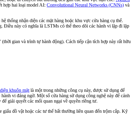
ết hợp hai loại model AI:
Convolutional Neural Networks (CNNs)
và
 hệ thống nhận diện các mặt hàng hoặc khu vực cửa hàng cụ thể.
. Điều này có nghĩa là LSTMs có thể theo dõi các hành vi lặp đi lặp
 (thời gian và trình tự hành động). Cách tiếp cận tích hợp này rất hữu
diện khuôn mặt
là một trong những công cụ này, được sử dụng để
có hành vi đáng ngờ. Một số cửa hàng sử dụng công nghệ này để cảnh
để giải quyết các mối quan ngại về quyền riêng tư.
giấu đồ vật hoặc các tư thế bất thường liên quan đến trộm cắp. Kỹ