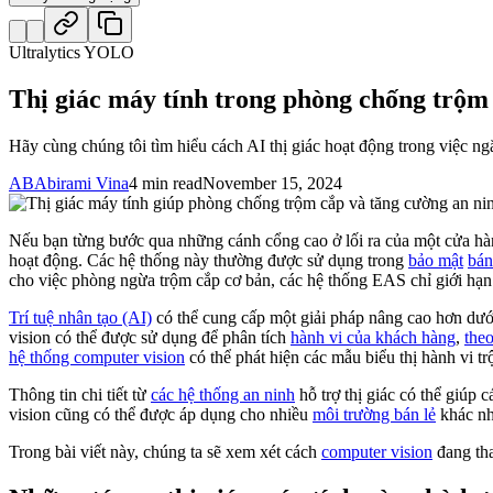
Ultralytics YOLO
Thị giác máy tính trong phòng chống trộm
Hãy cùng chúng tôi tìm hiểu cách AI thị giác hoạt động trong việc ng
AB
Abirami Vina
4 min read
November 15, 2024
Nếu bạn từng bước qua những cánh cổng cao ở lối ra của một cửa hàng
hoạt động. Các hệ thống này thường được sử dụng trong
bảo mật
bán
cho việc phòng ngừa trộm cắp cơ bản, các hệ thống EAS chỉ giới hạn 
Trí tuệ nhân tạo (AI)
có thể cung cấp một giải pháp nâng cao hơn dư
vision có thể được sử dụng để phân tích
hành vi của khách hàng
,
the
hệ thống computer vision
có thể phát hiện các mẫu biểu thị hành vi t
Thông tin chi tiết từ
các hệ thống an ninh
hỗ trợ thị giác có thể giúp 
vision cũng có thể được áp dụng cho nhiều
môi trường bán lẻ
khác nh
Trong bài viết này, chúng ta sẽ xem xét cách
computer vision
đang tha