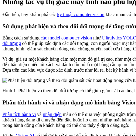
Những tác vụ thị giác máy tính nào phù h
Đầu tiên, hãy khám phá các
kỹ thuật computer vision
khác nhau có th
Sử dụng phát hiện và theo dõi đối tượng để tăng cườ
Bằng cách sử dụng
các model computer vision
như
Ultralytics YOL
đối tượng
có thể giúp xác định các đối tượng, con người hoặc mặt hà
khung hình, giám sát chuyển động của chúng xuyên suốt cửa hàng. Cùng
Ví dụ, giả sử một khách hàng cầm một món đồ giá trị cao, như một c
để nhận diện chiếc túi xách và đánh dấu nó là mặt hàng cần quan tâ
Dựa trên các khu vực được xác định trước như lối ra, bất kỳ hành vi 
Hình 1. Phát hiện và theo dõi đối tượng có thể giúp giám sát các hoạt
Phân tích hành vi và nhận dạng mô hình bằng Visio
Phân tích hành vi
và
nhận diện
mẫu có thể đưa việc phòng ngừa trộm c
khách hàng đang di chuyển đến đâu hoặc họ chọn những mặt hàng 
trong hành động của khách hàng có thể cho thấy ý định đáng ngờ.
Ví dụ:
Vision AI
có thể được sử dụng để xác định xem khách hàng có