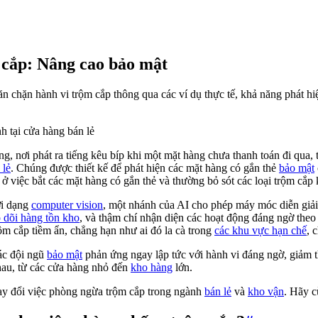
 cắp: Nâng cao bảo mật
ăn chặn hành vi trộm cắp thông qua các ví dụ thực tế, khả năng phát hiệ
, nơi phát ra tiếng kêu bíp khi một mặt hàng chưa thanh toán đi qua,
 lẻ
. Chúng được thiết kế để phát hiện các mặt hàng có gắn thẻ
bảo mật
ở việc bắt các mặt hàng có gắn thẻ và thường bỏ sót các loại trộm cắp 
ới dạng
computer vision
, một nhánh của AI cho phép máy móc diễn giải 
o dõi hàng tồn kho
, và thậm chí nhận diện các hoạt động đáng ngờ theo
rộm cắp tiềm ẩn, chẳng hạn như ai đó la cà trong
các khu vực hạn chế
, 
các đội ngũ
bảo mật
phản ứng ngay lập tức với hành vi đáng ngờ, giảm t
au, từ các cửa hàng nhỏ đến
kho hàng
lớn.
y đổi việc phòng ngừa trộm cắp trong ngành
bán lẻ
và
kho vận
. Hãy c