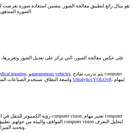
الصورة المتدهورة إلى جودتها الأصلية. تعد استعادة الصور مفيدة بشكل خاص في المواقف التي تكون فيها الصور منخفضة الجودة أو تالفة، مثل الصور القديمة.
على عكس معالجة الصور، التي تركز على تعديل الصور وتعزيزها، تمن
. يتم تدريب نماذج computer
autonomous vehicles
، و
dical imaging
، لمهام
Ultralytics YOLOv8
واسعة النطاق. تستخدم الصناعات المختلفة بعد ذلك هذه النماذج المدربة، مثل
، وتحديد الميزات الرئيسية، ومقارنتها بقاعدة بيانات لبيانات الوجه المخزنة.