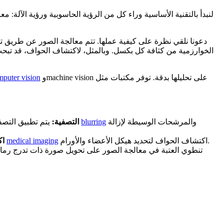
لنبدأ بالتقنية الأساسية وراء كل من الرؤية الحاسوبية ورؤية الآلة
دعونا نلقي نظرة على كيفية عملها. تتم معالجة الصور عن طريق تق
الخوارزمية من كثافة كل بكسل. وبالمثل، لاكتشاف الحواف، قد تبح
وmachine vision على تحليلها بدقة. توفر مكتبات مثل
mputer vision
والمرشحات الوسيطة لإزالة
blurring
يتم تطبيق التصفية تقليل مستويات الضوضاء في الصورة عن طريق تنعيم التباينات والتشوهات. تتضمن بعض المرشحات الشائعة مرشحات غاوسية للـ
التصفية:
اكتشاف الحواف لتحديد هيكل الأعضاء والأورام.
medical imaging
يُستخدم لتحديد حدود الأشياء في الصورة عن طريق اكتشاف التغيرات الحادة في شدة البكسل. تستخدم تطبيقات مثل
اك