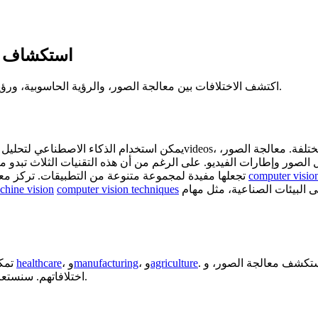
استكشاف مع
اكتشف الاختلافات بين معالجة الصور، والرؤية الحاسوبية، ورؤية الآلة، وكيف تُستخدم هذه التقنيات لمهام مثل تحليل البيانات المرئية.
يمكن استخدام الذكاء الاصطناعي لتحليل جميع أنواع البيانات، وعندما يتعلق
computer visio
تجعلها مفيدة لمجموعة متنوعة من التطبيقات. تركز معالجة الصور على معالجة وتحسين الصور وإطارات الفيديو، بينما يذهب
chine vision
computer vision techniques
نستكشف معالجة الصور، و
agriculture
، و
manufacturing
، و
healthcare
تمكن هذه الحقول الثلاثة تطبيقات مختلفة عبر العديد من الصناعات، مثل
اختلافاتهم. سنستعرض أيضاً كيف تعمل وكيف يتم استخدامها في مختلف الصناعات. لنبدأ.