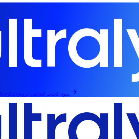
يعود الحدث العالمي لرؤية الذكاء الاصطناعي في 13 سبتمبر، حضورياً وعبر الإنترنت.