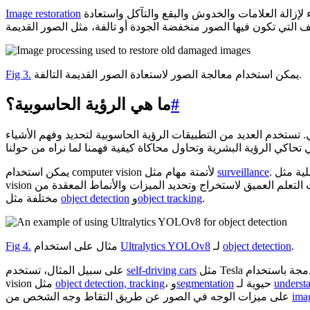
هو مثال رائع لتطبيق معالجة الصور. يتضمن استعادة صورة تعرضت للتدهور بمرور الوقت. يتم استخدام تقنيات مثل التصفية وتقليل الضوضاء لإزالة العلامات والخدوش والبقع والتآكل واستعادة
Image restoration
يمكن استخدام معالجة الصور لاستعادة الصور القديمة التالفة.
Fig 3.
#
ما هي الرؤية الحاسوبية؟
تستخدم العديد من التطبيقات الرؤية الحاسوبية لتحديد وفهم الأشياء
surveillance
يمكن استخدام computer vision لأتمتة مهام مثل
.
object tracking
و
object detection
مختلفة مثل
.
object detection
لـ
Ultralytics YOLOv8
مثال على استخدام
Fig 4.
مثل Tesla رؤية الكمبيوتر للتنقل في العالم الحقيقي. تتم معالجة اللقطات التي تلتقطها كاميرات السيارة المدمجة باستخدام computer vision. تعتبر مهام computer
self-driving cars
على سبيل المثال، تستخدم
understa
حيوية لـ
segmentation
، و
object detection, tracking
vision مثل
ima
على ميزات الوجه في الصور عن طريق التقاط وجه الشخص من