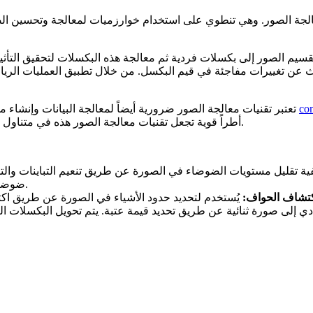
: معالجة الصور. وهي تنطوي على استخدام خوارزميات لمعالجة وتحسين ال
سيم الصور إلى بكسلات فردية ثم معالجة هذه البكسلات لتحقيق التأثير
ث عن تغييرات مفاجئة في قيم البكسل. من خلال تطبيق العمليات الري
co
تعتبر تقنيات معالجة الصور ضرورية أيضاً لمعالجة البيانات وإنشاء مجموعات بيانات مرئية ذات صور واضحة وعالية الجودة وتساعد أنظمة
OpenCV وMATLAB أطراً قوية تجعل تقنيات معالجة الصور هذه في متناول المطورين والباحثين عبر مجموعة من المجالات.
ضوضاء الملح والفلفل، والتي تظهر كبكسلات بيضاء وسوداء عشوائية.
تشاف الحواف: