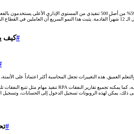
. ووجدت أن 59% من أصل 500 تنفيذي من المستوى الإداري الأعلى يست
أن 40% منهم يرغبون في استثمار أكثر من 10 ملايين دولار فيه خلال الـ 12 شهراً القادمة. يثبت هذا
#
كيف ي
#
#
تح