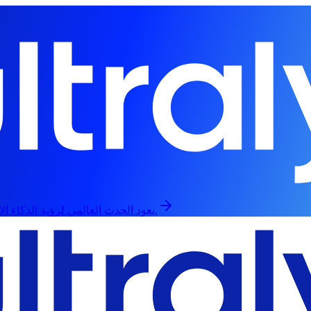
يعود الحدث العالمي لرؤية الذكاء الاصطناعي في 13 سبتمبر، حضورياً وعبر الإنترنت.