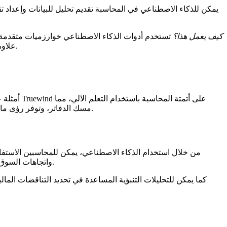
يمكن للذكاء الاصطناعي في المحاسبة تقديم تحليل للبيانات وإعداد ت
كيف يعمل هذا؟
تستخدم أدوات الذكاء الاصطناعي خوارزميات متقدمة لمعا
علاوة على ذلك، من خلال التعلم من البيانات التي تعالجها، يمكن لنظام الذكاء الاصطناعي التحسن بمرور الوقت وتقديم رؤى مالية سريعة ودقيقة.
يجعل إعداد التقارير وتصنيف المعاملات سريعاً ودقيقاً. بينما تبسيط Docyt مسك الدفاتر، وتوفر رؤى مالية في الوقت الفعلي للمساعدة في إدارة النفقات والأرباح بسهولة.
من خلال استخدام الذكاء الاصطناعي، يمكن للمحاسبين الاستفادة م
واتجاهات السوق وحتى المؤشرات الاقتصادية العالمية لتقديم توقعات دقيقة. وهذا يعني أن الشركات يمكنها ضبط استراتيجياتها المالية بناءً على هذه التوقعات.
كما يمكن للتحليلات التنبؤية المساعدة في تحديد التناقضات الما