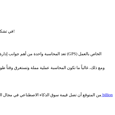
استكشف تأثير الذكاء الاصطناعي على المحاسبة: التطبيقات، والفوائد، واتجاهات المستقبل. انضم إلى Ultralytics في تشكيل ابتكار الذكاء الاصطناعي!
تعد المحاسبة واحدة من أهم جوانب إدارة الأعم
ومع ذلك، غالباً ما تكون المحاسبة عملية مملة وتستغرق وقتاً طو
يحدث الذكاء الاصطناعي تغييراً جذرياً في قطاع المالية. وفقاً لتقرير صادر عن شركة Mordor Intelligence، من المتوقع أن تصل قيمة