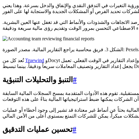
ورؤية التغيرات في التدفق النقدي والإنفاق والدخل بسرعة. وهذا يعني
صد الاتجاهات والشذوذات والأنماط التي قد تغفل عنها العين البشرية.
كل 3. فريق محاسبة يراجع التقارير المالية. مصدر الصورة: Pexels.
وDocyt أمثلة على أدوات الذكاء الاصطناعي التي يمكنها المساعدة في تحليل البيانات وإعداد التقارير في الوقت الفعلي. تعمل Truewind على أتمتة المحاسبة باستخدام التعلم الآلي، مما
Truewind
تُعد كل من
#
التنبؤ والتحليلات التنبؤية
لمستقبلية. تقوم هذه الأدوات المتقدمة بمسح السجلات المالية السابقة
مالية بحثاً عن أنماط غير معتادة قد تشير إلى وجود أخطاء أو عمليات
#
تحسين عمليات التدقيق