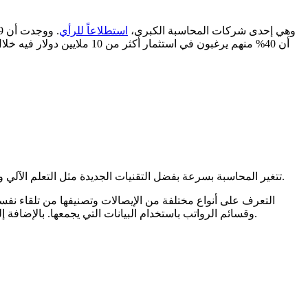
أجرت شركة KPMG، وهي إحدى شركات المحاسبة الكبرى،
استطلاعاً للرأي
تتغير المحاسبة بسرعة بفضل التقنيات الجديدة مثل التعلم الآلي والتعلم العميق. هذه التغييرات تجعل المحاسبة أكثر اعتماداً على الأتمتة، مما يجعل مهاماً مثل إدخال البيانات ومسك الدفاتر أسهل وأكثر كفاءة.
وقسائم الرواتب باستخدام البيانات التي يجمعها. بالإضافة إلى ذلك، يمكن لهذه الروبوتات تسجيل الدخول إلى الحسابات، وتسجيل المعاملات المصرفية، وإعداد كشوف التسوية البنكية دون تدخل بشري.