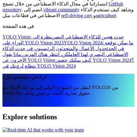
GitHub
ابتساراتنا في مجال الذكاء الاصطناعي من خلال تصفح
وشاهد كيف نستخدم الذكاء
vibrant community
. انضم إلى
repository
.
agriculture
و
self-driving cars
الاصطناعي في قطاعات مثل
في هذه الصفحة
YOLO Vision: حدث هجين للذكاء الاصطناعي البصري
نظرة إلى
YOLO Vision 2024: ما يمكن توقعه
الوراء على YOLO Vision 2023
في الحدث
جدول الأعمال والمتحدثون الرئيسيون في حدث الذكاء
الاصطناعي البصري لهذا العام
لكن، انتظر هناك المزيد...
ماذا يقول
كيف يمكنك حضور YOLO Vision 2024؟
الآخرون عن YOLO Vision
نتطلع لرؤيتك في YOLO Vision 2024
ترخيص مؤسسي مرن
انتقل من النموذج الأولي إلى مرحلة الإنتاج مع YOLO26 من
Ultralytics. حقوق تجارية كاملة، ترخيص واحد.
ابدأ الآن
Explore solutions