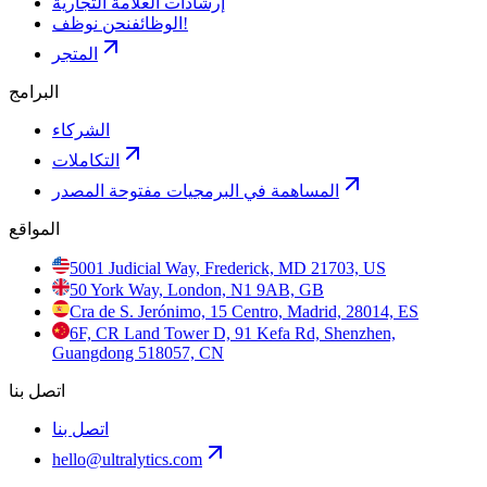
إرشادات العلامة التجارية
نحن نوظف!
الوظائف
المتجر
البرامج
الشركاء
التكاملات
المساهمة في البرمجيات مفتوحة المصدر
المواقع
5001 Judicial Way, Frederick, MD 21703, US
50 York Way, London, N1 9AB, GB
Cra de S. Jerónimo, 15 Centro, Madrid, 28014, ES
6F, CR Land Tower D, 91 Kefa Rd, Shenzhen,
Guangdong 518057, CN
اتصل بنا
اتصل بنا
hello@ultralytics.com