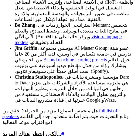
في الأتمتة الصناعية، وإنترنت الأشياء الصناعي (IIoT)، وأنظمة
التشغيل في الوقت الحقيقي، والذكاء الاصطناعي. شغل
مناصب في تطوير البرمجيات، والهندسة المعمارية، والإدارة
التقنية، مما دفع عجلة الابتكار عبر الصناعات.
، استراتيجي الخوارزميات في Meituan: يتخصص
Bo Zhang
في نماذج اللغات متعددة الوسائط، وضغط النماذج، والتعلم
vision-language
الآلي الآلي (AutoML)، ويركز حالياً على
الفعالة وتطبيقاتها.
models
، مؤسس مجموعة AI Master Group: عضو هيئة
Jim Griffin
تدريس في جامعة تكساس في أوستن، لديه أكثر من 20 عاماً
حول العالم
AI and machine learning projects
من الخبرة في
ويشارك رؤاه من خلال مقاطع فيديو أسبوعية على يوتيوب
وبودкаاست أُطلق حديثاً على سبوتيفاي (Spotify).
مؤسسة ومبشرة بيانات في Dare
Christina Stathopoulos،
to Data: هي ملتزمة بمساعدة الأفراد والشركات على تعزيز
رحلتهم في البيانات من خلال التدريب، وتطوير المهارات،
والترويج لحلول البيانات والذكاء الاصطناعي، مستفيدة من
خبرتها في قيادة مشاريع البيانات في Google وWaze.
full list of
هل متحمس لسماع المزيد من الخبراء؟ تحقق من
وتابع التحديثات حيث يتم إضافة متحدثين جدد إلى القائمة
speakers
مع اقتراب موعد الفعالية!
#
لكن، انتظر هناك المزيد...