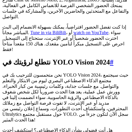
يمنحك الحضور الشخصي الفرصة للانغماس الكامل في الفعالية،
والتفاعل مع المتحدثين والحاضرين الآخرين، والمشاركة في جلسات
التواصل.
إذا كنت تفضل الحضور افتراضياً، يمكنك بسهولة الانضمام إلى البث
. سواء
watch on YouTube
، أو
Tune in via BiliBili
المباشر مجاناً.
اخترت الحضور شخصياً أو عبر الإنترنت، ستحتاج إلى التسجيل.
احرص على التسجيل مبكراً لتأمين مقعدك. هناك 150 مقعداً متاحاً
فقط!
#
نتطلع لرؤيتك في YOLO Vision 2024
نحن متحمسون للترحيب بك في YOLO Vision 2024، حيث سيجتمع
مجتمع الذكاء الاصطناعي البصري ليوم من الابتكار والتعلم
والتواصل. مع جلسات جذابة، وكلمات رئيسية من كبار الخبراء،
وورش عمل عملية، يعد هذا الحدث ضرورياً لكل شخص شغوف
بالذكاء الاصطناعي والرؤية الحاسوبية. سواء انضممت إلينا في
مدريد أو عبر الإنترنت، لا تفوت فرصة التواصل مع زملائك
المحترفين، واستكشاف أحدث التطورات، وسماع إعلان رئيسي من
Ultralytics حول مستقبل مجتمع YOLO. سجل الآن لتكون جزءاً من
هذا الحدث المثير!
هل أنت فضولي بشأن الذكاء الاصطناعي؟ استكشف أحدث