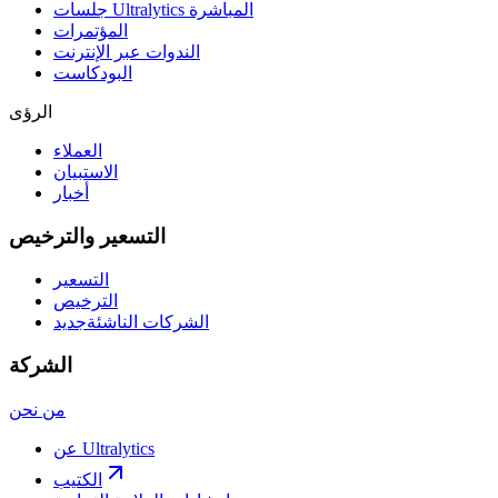
جلسات Ultralytics المباشرة
المؤتمرات
الندوات عبر الإنترنت
البودكاست
الرؤى
العملاء
الاستبيان
أخبار
التسعير والترخيص
التسعير
الترخيص
الشركات الناشئة
جديد
الشركة
من نحن
عن Ultralytics
الكتيب