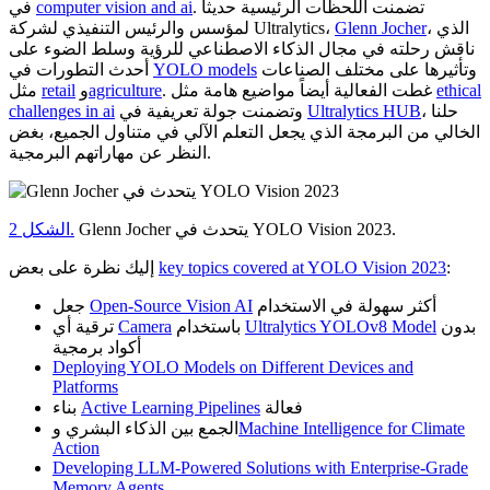
. تضمنت اللحظات الرئيسية حديثاً
computer vision and ai
في
، الذي
Glenn Jocher
لمؤسس والرئيس التنفيذي لشركة Ultralytics،
ناقش رحلته في مجال الذكاء الاصطناعي للرؤية وسلط الضوء على
وتأثيرها على مختلف الصناعات
YOLO models
أحدث التطورات في
ethical
. غطت الفعالية أيضاً مواضيع هامة مثل
agriculture
و
retail
مثل
، حلنا
Ultralytics HUB
وتضمنت جولة تعريفية في
challenges in ai
الخالي من البرمجة الذي يجعل التعلم الآلي في متناول الجميع، بغض
النظر عن مهاراتهم البرمجية.
Glenn Jocher يتحدث في YOLO Vision 2023.
الشكل 2.
:
key topics covered at YOLO Vision 2023
إليك نظرة على بعض
أكثر سهولة في الاستخدام
Open-Source Vision AI
جعل
بدون
Ultralytics YOLOv8 Model
باستخدام
Camera
ترقية أي
أكواد برمجية
Deploying YOLO Models on Different Devices and
Platforms
فعالة
Active Learning Pipelines
بناء
Machine Intelligence for Climate
الجمع بين الذكاء البشري و
Action
Developing LLM-Powered Solutions with Enterprise-Grade
Memory Agents