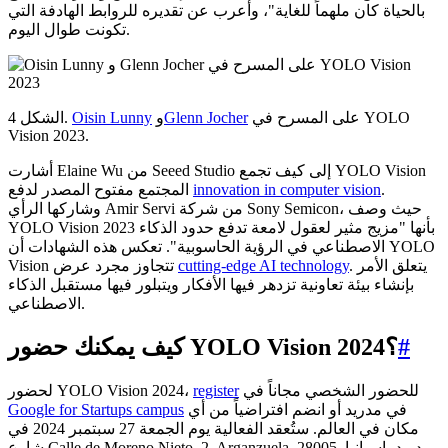
بالحياة كان ملهماً للغاية"، وأعرب عن تقديره للروابط الهادفة التي
تكونت طوال اليوم.
على المسرح في YOLO
Glenn Jocher
و
Oisin Lunny
الشكل 4.
Vision 2023.
أشارت Elaine Wu من Seeed Studio إلى كيف تجمع YOLO Vision
.
innovation in computer vision
المجتمع مفتوح المصدر لدفع
وشاركها الرأي Amir Servi من شركة Sony Semicon، حيث وصف
YOLO Vision 2023 بأنها "مزيج مثير لعقول لامعة تدفع حدود الذكاء
الاصطناعي في الرؤية الحاسوبية". تعكس هذه الشهادات أن YOLO
. يتعلق الأمر
cutting-edge AI technology
Vision تتجاوز مجرد عرض
بإنشاء بيئة تعاونية تزدهر فيها الأفكار ويتبلور فيها مستقبل الذكاء
الاصطناعي.
#
كيف يمكنك حضور YOLO Vision 2024؟
للحضور الشخصي مجاناً في
register
لحضور YOLO Vision 2024،
في مدريد أو انضم افتراضياً من أي
Google for Startups campus
مكان في العالم. ستُعقد الفعالية يوم الجمعة 27 سبتمبر 2024 في
شارع Calle de Moreno Nieto, 2, Arganzuela, 28005 مدريد، إسبانيا.