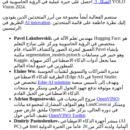
الشكل 3.
احصل على خبرة عملية في الرؤية الحاسوبية في YOLO
Vision 2024.
ستضم الفعالية أيضاً مجموعة من أبرز المتحدثين الذين يقودون
. إليك نظرة خاطفة على قائمة المتحدثين
AI innovation
الطريق في
الرئيسيين:
مهندس تعلم الآلة في Hugging Face: هو
Pavel Lakubovskii،
متخصص في الرؤية الحاسوبية ويركز على نماذج التعلم
العميق لتجزئة الصور واكتشاف الأشياء. قام Pavel بإنشاء
مكتبة segmentation_models.pytorch وهو خبير في مسابقات
Kaggle، مما يجعل أدوات الذكاء الاصطناعي أكثر سهولة
للمطورين في جميع أنحاء العالم.
، مديرة الشراكات والتسويق لتقنيات الحوسبة
Elaine Wu
الطرفية للذكاء الاصطناعي (Edge AI) في Seeed Studio:
وتهدف إلى تأسيس منصة
Edge AI solutions
تتخصص في
أجهزة موثوقة تدفع جهود التحول الرقمي وتبتكر مع منتجات
الذكاء الاصطناعي من الجيل القادم.
:
OpenVINO
، مروج البرمجيات في
Adrian Boguszewski
وهو المؤلف المشارك لمجموعة بيانات LandCover.ai ومبتكر
ملحق عارض صور OpenCV. في دوره الحالي، يركز على
.
OpenVINO Toolkit
تثقيف الناس حول
مبشر أجهزة الذكاء الاصطناعي (AI
Dmitriy Pastushenkov،
PC) في Intel ألمانيا، ولديه أكثر من 20 عاماً من الخبرة الدولية