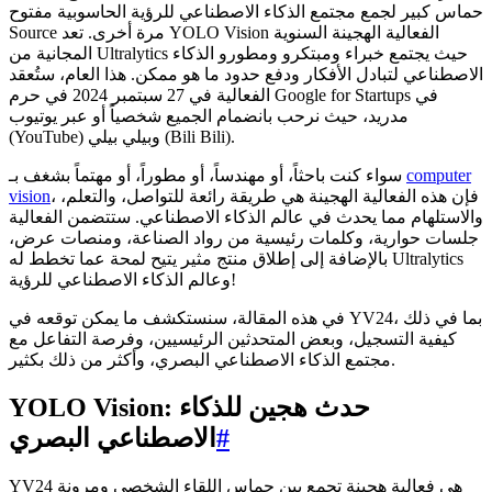
حماس كبير لجمع مجتمع الذكاء الاصطناعي للرؤية الحاسوبية مفتوح
Source مرة أخرى. تعد YOLO Vision الفعالية الهجينة السنوية
المجانية من Ultralytics حيث يجتمع خبراء ومبتكرو ومطورو الذكاء
الاصطناعي لتبادل الأفكار ودفع حدود ما هو ممكن. هذا العام، ستُعقد
الفعالية في 27 سبتمبر 2024 في حرم Google for Startups في
مدريد، حيث نرحب بانضمام الجميع شخصياً أو عبر يوتيوب
(YouTube) وبيلي بيلي (Bili Bili).
computer
سواء كنت باحثاً، أو مهندساً، أو مطوراً، أو مهتماً بشغف بـ
، فإن هذه الفعالية الهجينة هي طريقة رائعة للتواصل، والتعلم،
vision
والاستلهام مما يحدث في عالم الذكاء الاصطناعي. ستتضمن الفعالية
جلسات حوارية، وكلمات رئيسية من رواد الصناعة، ومنصات عرض،
بالإضافة إلى إطلاق منتج مثير يتيح لمحة عما تخطط له Ultralytics
وعالم الذكاء الاصطناعي للرؤية!
في هذه المقالة، سنستكشف ما يمكن توقعه في YV24، بما في ذلك
كيفية التسجيل، وبعض المتحدثين الرئيسيين، وفرصة التفاعل مع
مجتمع الذكاء الاصطناعي البصري، وأكثر من ذلك بكثير.
YOLO Vision: حدث هجين للذكاء
#
الاصطناعي البصري
YV24 هي فعالية هجينة تجمع بين حماس اللقاء الشخصي ومرونة