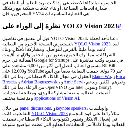
الحاسوبية بالذكاء الاصطناعي. إذا كنت تريد التعلم، أو البقاء في
صدارة اتجاهات الصناعة، أو بناء علاقات شبكية مع زملائك
المحترفين، فإن YV24 هي الفعالية المناسبة لك!
#
نظرة إلى الوراء على YOLO Vision 2023
قبل أن نتعمق في تفاصيل YOLO Vision 2024، دعنا نأخذ لحظة
. لقد
YOLO Vision 2023
لنستعرض النسخة الأخيرة من الفعالية،
كانت يوماً مليئاً بالفرص للتواصل، ومشاركة الأفكار، وبناء
الشراكات، مما ترك الجميع بشعور من التحفيز والإلهام. أُقيمت
الفعالية في حرم Google for Startups في مدريد وبُثت مباشرة على
مستوى العالم، لتصل إلى أكثر من 6,000 مشاهدة على BiliBili
و12,000 على YouTube عبر 70 دولة. جمعت الفعالية بعضاً من ألمع
Erica
، و
Elaine Wu
العقول في مجال الذكاء الاصطناعي، بما في ذلك
، وغيرهم الكثير. وبدعم
Amir Servi
، و
Adrian Boguszewski
، و
Brescia
من الرعاة، بما في ذلك OpenVINO من Intel وسوني (Sony)،
أصبحت الفعالية منصة لمشاركة الرؤى، ومعالجة التحديات،
.
applications of Vision AI
ومناقشة مختلف
، والجلسات
keynote speakers
، و
panel discussions
من خلال
مثالاً رائعاً على قوة المجتمع
YOLO Vision 2023
التفاعلية، كانت
في إشعال الابتكار وتطوير تكنولوجيا الذكاء الاصطناعي. تضمنت
الفعالية يوماً كاملاً من المحادثات الجذابة التي غطت مواضيع متنوعة