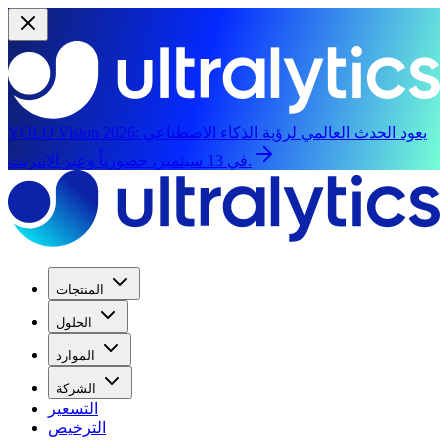
يعود الحدث العالمي لرؤية الذكاء الاصطناعي
YOLO Vision 2026:
في 13 سبتمبر، حضورياً وعبر الإنترنت.
المنتجات
الحلول
الموارد
الشركة
التسعير
الترخيص