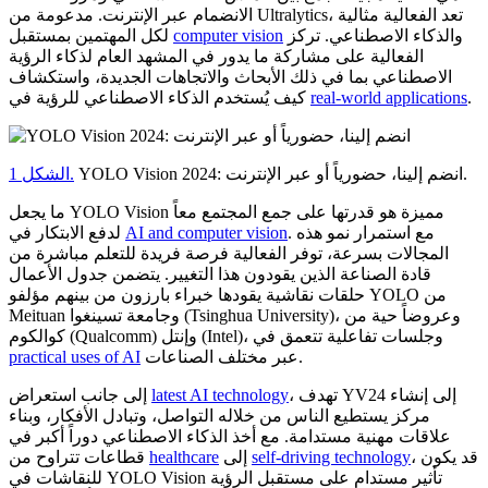
الانضمام عبر الإنترنت. مدعومة من Ultralytics، تعد الفعالية مثالية
والذكاء الاصطناعي. تركز
computer vision
لكل المهتمين بمستقبل
الفعالية على مشاركة ما يدور في المشهد العام لذكاء الرؤية
الاصطناعي بما في ذلك الأبحاث والاتجاهات الجديدة، واستكشاف
.
real-world applications
كيف يُستخدم الذكاء الاصطناعي للرؤية في
YOLO Vision 2024: انضم إلينا، حضورياً أو عبر الإنترنت.
الشكل 1.
ما يجعل YOLO Vision مميزة هو قدرتها على جمع المجتمع معاً
. مع استمرار نمو هذه
AI and computer vision
لدفع الابتكار في
المجالات بسرعة، توفر الفعالية فرصة فريدة للتعلم مباشرة من
قادة الصناعة الذين يقودون هذا التغيير. يتضمن جدول الأعمال
حلقات نقاشية يقودها خبراء بارزون من بينهم مؤلفو YOLO من
Meituan وجامعة تسينغوا (Tsinghua University)، وعروضاً حية من
كوالكوم (Qualcomm) وإنتل (Intel)، وجلسات تفاعلية تتعمق في
عبر مختلف الصناعات.
practical uses of AI
، تهدف YV24 إلى إنشاء
latest AI technology
إلى جانب استعراض
مركز يستطيع الناس من خلاله التواصل، وتبادل الأفكار، وبناء
علاقات مهنية مستدامة. مع أخذ الذكاء الاصطناعي دوراً أكبر في
، قد يكون
self-driving technology
إلى
healthcare
قطاعات تتراوح من
للنقاشات في YOLO Vision تأثير مستدام على مستقبل الرؤية