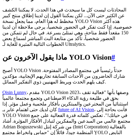
المحادثات ليست كل ما سيحدث في هذا الحدث. لا يمكننا الكشف
عن الكثير حتى الآن... لكن يمكننا القول إن لدينا إطلاق منتج كبير
مخطط له هذا العام، مما يجعل نسخة YOLO Vision هذه أكثر
خصوصية. إذا كنت تفكر في الحضور شخصياً، يرجى ملاحظة أن لدينا
150 مقعداً فقط متاحة، وهي تمتلئ بسرعة. في حال لم تتمكن من
الحضور شخصياً، تأكد من متابعة البث المباشر لسماع بعض
الخطوات التالية المثيرة للغاية لـ Ultralytics.
#
ماذا يقول الآخرون عن YOLO Vision
أصبح YOLO Vision حدثاً رئيسياً في مجتمع المصادر المفتوحة.
شارك الحاضرون من الأحداث السابقة تجاربهم الإيجابية، مؤكدين
كيف يلهم الحدث ويربط المهنيين ذوي التفكير المماثل.
، مقدم YOLO Vision 2023، وصفها بأنها "فعالية تقف
Oisin Lunny
بحق في طليعة رؤية الذكاء الاصطناعي وتجمع مجتمعاً عالمياً
استثنائياً من المخترعين والمبتكرين بأفكار ملحمية وعمل مؤثر. إذا
، فأنت بحاجة إلى
future of AI Vision
كان لديك حتى اهتمام عابر بـ
YOLO Vision في حياتك!". تعكس كلماته قدرة الفعالية على جمع
مجتمع عالمي من المبدعين والمفكرين لتبادل الأفكار المؤثرة. أشاد
Adrian Boguszewski من شركة إنتل (Intel Corporation) بالفعالية
المنظمة جيداً، قائلاً إن "حماس وانخراط مجتمع YOLO النابض