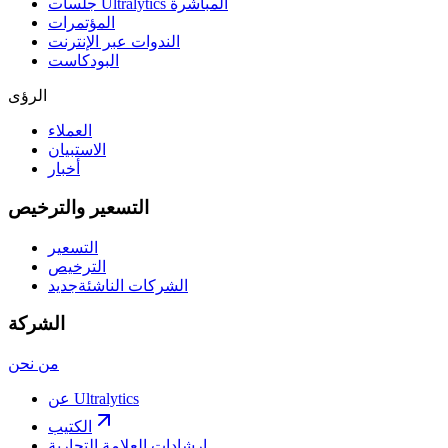
جلسات Ultralytics المباشرة
المؤتمرات
الندوات عبر الإنترنت
البودكاست
الرؤى
العملاء
الاستبيان
أخبار
التسعير والترخيص
التسعير
الترخيص
الشركات الناشئة
جديد
الشركة
من نحن
عن Ultralytics
الكتيب
إرشادات العلامة التجارية