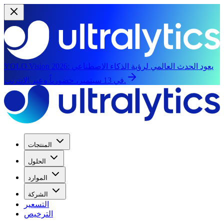
يعود الحدث العالمي لرؤية الذكاء الاصطناعي
YOLO Vision 2026:
في 13 سبتمبر، حضورياً وعبر الإنترنت.
المنتجات
الحلول
الموارد
الشركة
التسعير
الترخيص