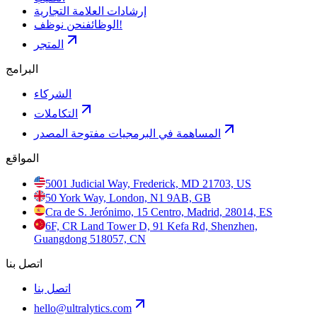
إرشادات العلامة التجارية
نحن نوظف!
الوظائف
المتجر
البرامج
الشركاء
التكاملات
المساهمة في البرمجيات مفتوحة المصدر
المواقع
5001 Judicial Way, Frederick, MD 21703, US
50 York Way, London, N1 9AB, GB
Cra de S. Jerónimo, 15 Centro, Madrid, 28014, ES
6F, CR Land Tower D, 91 Kefa Rd, Shenzhen,
Guangdong 518057, CN
اتصل بنا
اتصل بنا
hello@ultralytics.com