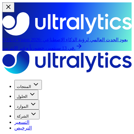
يعود الحدث العالمي لرؤية الذكاء الاصطناعي
YOLO Vision 2026:
في 13 سبتمبر، حضورياً وعبر الإنترنت.
المنتجات
الحلول
الموارد
الشركة
التسعير
الترخيص