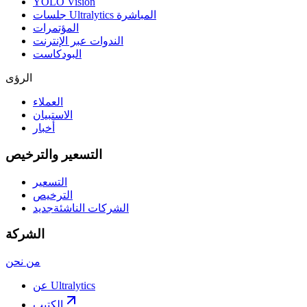
YOLO Vision
جلسات Ultralytics المباشرة
المؤتمرات
الندوات عبر الإنترنت
البودكاست
الرؤى
العملاء
الاستبيان
أخبار
التسعير والترخيص
التسعير
الترخيص
الشركات الناشئة
جديد
الشركة
من نحن
عن Ultralytics
الكتيب